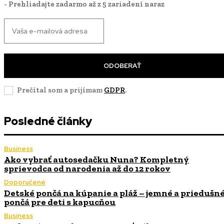
- Prehliadajte zadarmo až z 5 zariadení naraz
ODOBERAŤ
Prečítal som a prijímam
GDPR
.
Posledné články
Business
Ako vybrať autosedačku Nuna? Kompletný
sprievodca od narodenia až do 12 rokov
Doporučené
Detské pončá na kúpanie a pláž – jemné a priedušn
pončá pre deti s kapucňou
Business