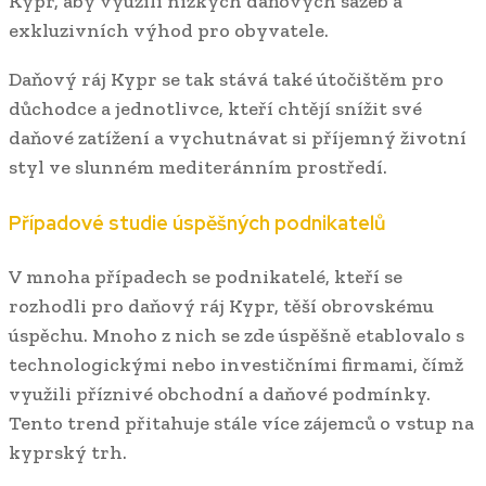
Kypr, aby využili nízkých daňových sazeb a
exkluzivních výhod pro obyvatele.
Daňový ráj Kypr se tak stává také útočištěm pro
důchodce a jednotlivce, kteří chtějí snížit své
daňové zatížení a vychutnávat si příjemný životní
styl ve slunném mediteránním prostředí.
Případové studie úspěšných podnikatelů
V mnoha případech se podnikatelé, kteří se
rozhodli pro daňový ráj Kypr, těší obrovskému
úspěchu. Mnoho z nich se zde úspěšně etablovalo s
technologickými nebo investičními firmami, čímž
využili příznivé obchodní a daňové podmínky.
Tento trend přitahuje stále více zájemců o vstup na
kyprský trh.