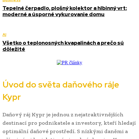
Tepelné čerpadlo, plošný kolektor a hlbinný vrt:
moderné a úsporné vykurovanie domu
AI
Všetko o teplonosných kvapalinách a prečo sú
dôležité
Úvod do světa daňového ráje
Kypr
Daňový ráj Kypr je jednou z nejatraktivnějších
destinací pro podnikatele a investory, kteří hledají
optimální daňové prostředí. S nízkými daněmi a