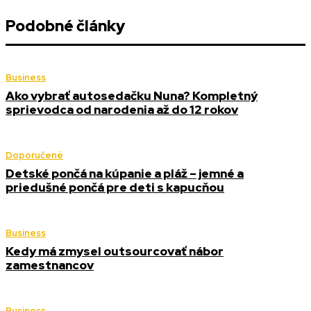
Podobné články
Business
Ako vybrať autosedačku Nuna? Kompletný
sprievodca od narodenia až do 12 rokov
Doporučené
Detské pončá na kúpanie a pláž – jemné a
priedušné pončá pre deti s kapucňou
Business
Kedy má zmysel outsourcovať nábor
zamestnancov
Business