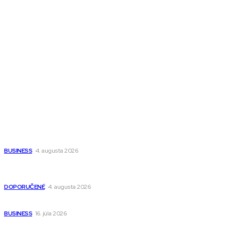
Town Talk
Magazín AI
All The Best
Magazín PRO
Fitness MEDIUM
Wisdom-All-The-Best
Populárne
Ako vybrať autosedačku Nuna? Kompletný sprievodca od
narodenia až do 12 rokov
BUSINESS
4. augusta 2026
Detské pončá na kúpanie a pláž – jemné a priedušné pončá
pre deti s kapucňou
DOPORUČENÉ
4. augusta 2026
Kedy má zmysel outsourcovať nábor zamestnancov
BUSINESS
16. júla 2026