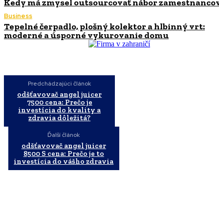
Kedy má zmysel outsourcovať nábor zamestnanco
Business
Tepelné čerpadlo, plošný kolektor a hlbinný vrt:
moderné a úsporné vykurovanie domu
Predchádzajúci článok
odšťavovač angel juicer
7500 cena: Prečo je
investícia do kvality a
zdravia dôležitá?
Ďalší článok
odšťavovač angel juicer
8500 S cena: Prečo je to
investícia do vášho zdravia