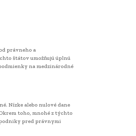
 od právneho a
ýchto štátov umožňujú úplnú
é podmienky na medzinárodné
né. Nízke alebo nulové dane
. Okrem toho, mnohé z týchto
a podniky pred právnymi