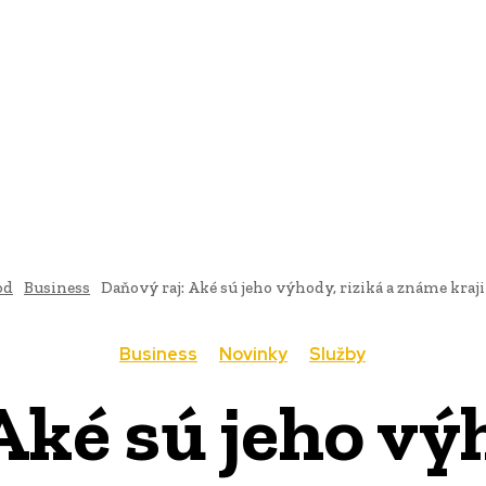
AI
PRODUKTY
JEDLO
BUSINESS
SLUŽBY
NEHNUTEĽ
od
Business
Daňový raj: Aké sú jeho výhody, riziká a známe kraj
Business
Novinky
Služby
Aké sú jeho výh