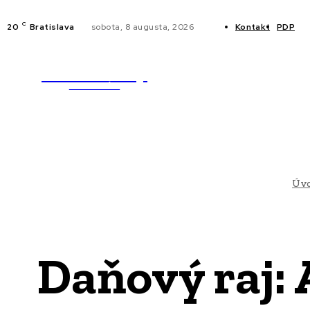
C
20
Bratislava
sobota, 8 augusta, 2026
Kontakt
PDP
WebMailShop
NOVINKY
MAGAZÍN
Úv
Daňový raj: 