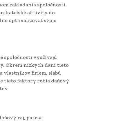
m zakladania spoločností.
nikateľské aktivity do
álne optimalizovať svoje
 spoločnosti využívajú
sky. Okrem nízkych daní tieto
 vlastníkov firiem, slabú
ve tieto faktory robia daňový
tov.
aňový raj, patria: