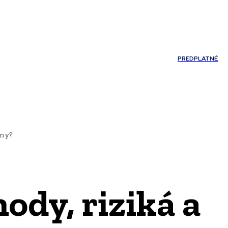
Môj účet
PREDPLATNÉ
NOSTI
JAZYK
iny?
ody, riziká a