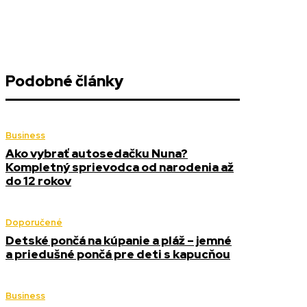
Podobné články
Business
Ako vybrať autosedačku Nuna?
Kompletný sprievodca od narodenia až
do 12 rokov
Doporučené
Detské pončá na kúpanie a pláž – jemné
a priedušné pončá pre deti s kapucňou
Business