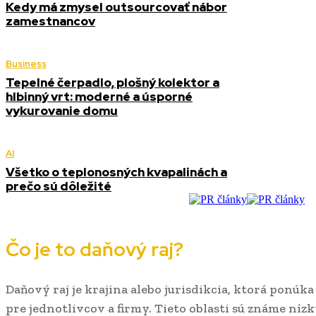
Kedy má zmysel outsourcovať nábor
zamestnancov
Business
Tepelné čerpadlo, plošný kolektor a
hlbinný vrt: moderné a úsporné
vykurovanie domu
AI
Všetko o teplonosných kvapalinách a
prečo sú dôležité
Čo je to daňový raj?
Daňový raj je krajina alebo jurisdikcia, ktorá pon
pre jednotlivcov a firmy. Tieto oblasti sú známe ní