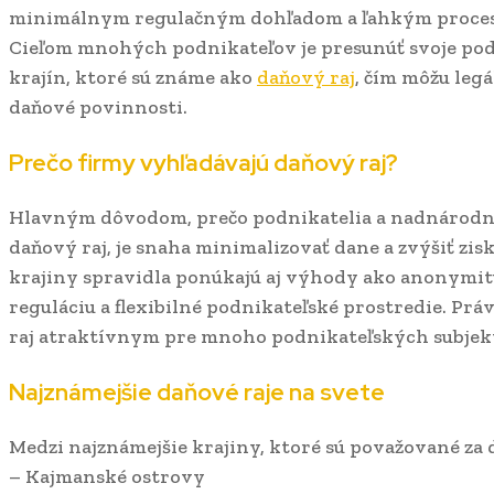
minimálnym regulačným dohľadom a ľahkým proceso
Cieľom mnohých podnikateľov je presunúť svoje pod
krajín, ktoré sú známe ako
daňový raj
, čím môžu leg
daňové povinnosti.
Prečo firmy vyhľadávajú daňový raj?
Hlavným dôvodom, prečo podnikatelia a nadnárodné
daňový raj, je snaha minimalizovať dane a zvýšiť zi
krajiny spravidla ponúkajú aj výhody ako anonymitu
reguláciu a flexibilné podnikateľské prostredie. Prá
raj atraktívnym pre mnoho podnikateľských subjek
Najznámejšie daňové raje na svete
Medzi najznámejšie krajiny, ktoré sú považované za d
– Kajmanské ostrovy