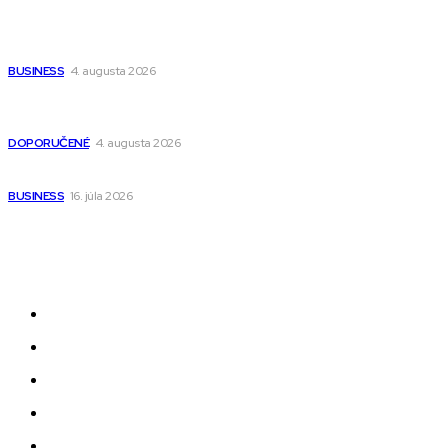
Ako vybrať autosedačku Nuna? Kompletný sprievodca od
narodenia až do 12 rokov
BUSINESS
4. augusta 2026
Detské pončá na kúpanie a pláž – jemné a priedušné pončá
pre deti s kapucňou
DOPORUČENÉ
4. augusta 2026
Kedy má zmysel outsourcovať nábor zamestnancov
BUSINESS
16. júla 2026
Odkazy
Novinky
AI
Produkty
Jedlo
Business