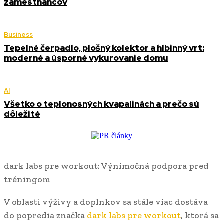
zamestnancov
Business
Tepelné čerpadlo, plošný kolektor a hlbinný vrt:
moderné a úsporné vykurovanie domu
AI
Všetko o teplonosných kvapalinách a prečo sú
dôležité
dark labs pre workout: Výnimočná podpora pred
tréningom
V oblasti výživy a doplnkov sa stále viac dostáva
do popredia značka
dark labs pre workout
, ktorá sa