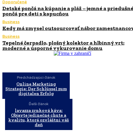
Doporučené
Detské pončá na kúpanie a pláž – jemné a priedušn
pončá pre deti s kapucňou
Business
Kedy má zmysel outsourcovať nábor zamestnanco
Business
Tepelné čerpadlo, plošný kolektor a hlbinný vrt:
moderné a úsporné vykurovanie domu
Predchádzajúci článok
Online Marketing
Strategie: Der Schlüssel zum
digitalen Erfolg
Ďalší článok
lavazza zrnková káva:
Objavte jedinečné chute a
kvalitu, ktorá ozvláštni váš
deň