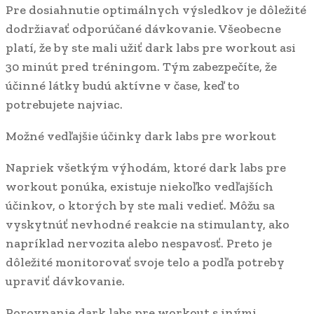
Pre dosiahnutie optimálnych výsledkov je dôležité
dodržiavať odporúčané dávkovanie. Všeobecne
platí, že by ste mali užiť dark labs pre workout asi
30 minút pred tréningom. Tým zabezpečíte, že
účinné látky budú aktívne v čase, keď to
potrebujete najviac.
Možné vedľajšie účinky dark labs pre workout
Napriek všetkým výhodám, ktoré dark labs pre
workout ponúka, existuje niekoľko vedľajších
účinkov, o ktorých by ste mali vedieť. Môžu sa
vyskytnúť nevhodné reakcie na stimulanty, ako
napríklad nervozita alebo nespavosť. Preto je
dôležité monitorovať svoje telo a podľa potreby
upraviť dávkovanie.
Porovnanie dark labs pre workout s inými