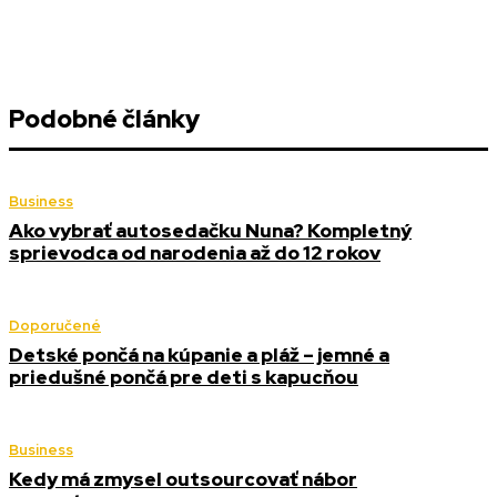
Podobné články
Business
Ako vybrať autosedačku Nuna? Kompletný
sprievodca od narodenia až do 12 rokov
Doporučené
Detské pončá na kúpanie a pláž – jemné a
priedušné pončá pre deti s kapucňou
Business
Kedy má zmysel outsourcovať nábor