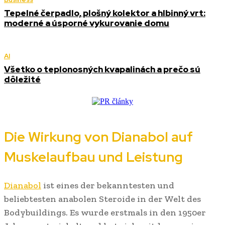
Tepelné čerpadlo, plošný kolektor a hlbinný vrt:
moderné a úsporné vykurovanie domu
AI
Všetko o teplonosných kvapalinách a prečo sú
dôležité
Die Wirkung von Dianabol auf
Muskelaufbau und Leistung
Dianabol
ist eines der bekanntesten und
beliebtesten anabolen Steroide in der Welt des
Bodybuildings. Es wurde erstmals in den 1950er