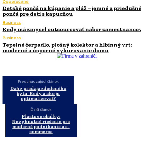
Doporučené
Detské pončá na kúpanie a pláž – jemné a priedušn
pončá pre deti s kapucňou
Business
Kedy má zmysel outsourcovať nábor zamestnanco
Business
Tepelné čerpadlo, plošný kolektor a hlbinný vrt:
moderné a úsporné vykurovanie domu
Predchádzajúci článok
Daň z predaja zdedeného
bytu: Kedy a ako ju
optimalizovať?
Ďalší článok
Plastove obalky:
Nevyhnutné riešenie pre
moderné podnikanie a e-
commerce