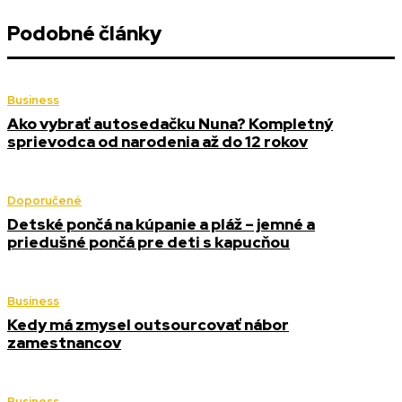
Podobné články
Business
Ako vybrať autosedačku Nuna? Kompletný
sprievodca od narodenia až do 12 rokov
Doporučené
Detské pončá na kúpanie a pláž – jemné a
priedušné pončá pre deti s kapucňou
Business
Kedy má zmysel outsourcovať nábor
zamestnancov
Business