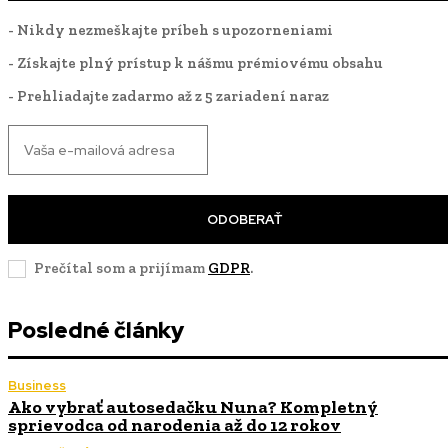
- Nikdy nezmeškajte príbeh s upozorneniami
- Získajte plný prístup k nášmu prémiovému obsahu
- Prehliadajte zadarmo až z 5 zariadení naraz
ODOBERAŤ
Prečítal som a prijímam
GDPR
.
Posledné články
Business
Ako vybrať autosedačku Nuna? Kompletný
sprievodca od narodenia až do 12 rokov