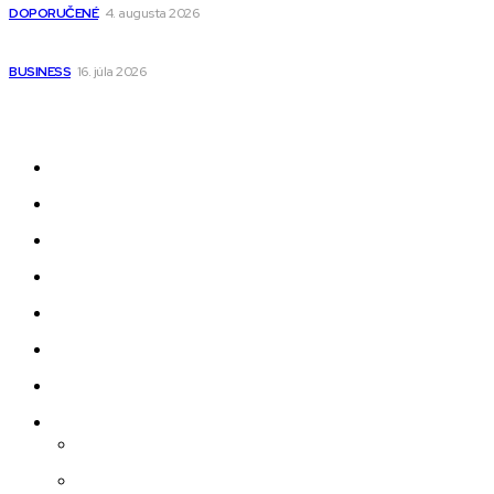
DOPORUČENÉ
4. augusta 2026
Kedy má zmysel outsourcovať nábor zamestnancov
BUSINESS
16. júla 2026
Odkazy
Novinky
AI
Produkty
Jedlo
Business
Služby
Nehnuteľnosti
Jazyk
Slovenčina
Čeština