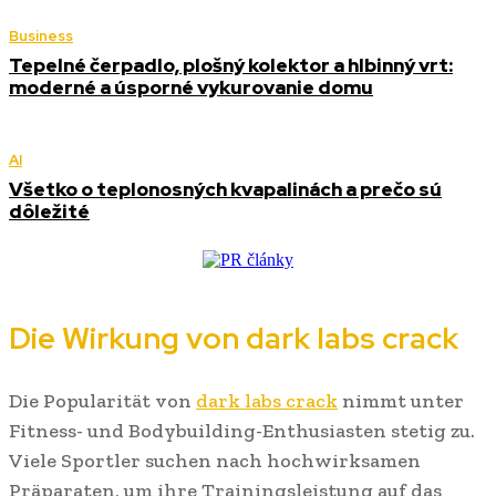
Business
Tepelné čerpadlo, plošný kolektor a hlbinný vrt:
moderné a úsporné vykurovanie domu
AI
Všetko o teplonosných kvapalinách a prečo sú
dôležité
Die Wirkung von dark labs crack
Die Popularität von
dark labs crack
nimmt unter
Fitness- und Bodybuilding-Enthusiasten stetig zu.
Viele Sportler suchen nach hochwirksamen
Präparaten, um ihre Trainingsleistung auf das