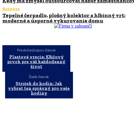
Kedy má zmysel outsourcovať nábor zamestnanco
Business
Tepelné čerpadlo, plošný kolektor a hlbinný vrt:
moderné a úsporné vykurovanie domu
Predchádzajúci článok
Plastové vrecia: Kľúčový
prvok pre váš každodenný
život
Ďalší článok
Strojek do hodin: Jak
vybrat ten správný pro vaše
hodiny