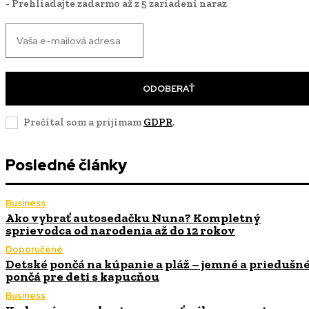
- Prehliadajte zadarmo až z 5 zariadení naraz
ODOBERAŤ
Prečítal som a prijímam
GDPR
.
Posledné články
Business
Ako vybrať autosedačku Nuna? Kompletný
sprievodca od narodenia až do 12 rokov
Doporučené
Detské pončá na kúpanie a pláž – jemné a priedušn
pončá pre deti s kapucňou
Business