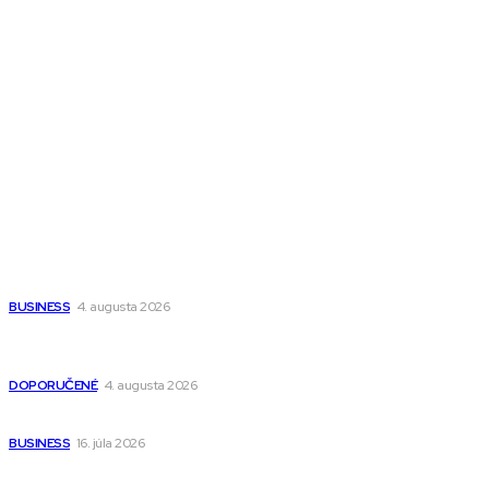
Town Talk
Magazín AI
All The Best
Magazín PRO
Fitness MEDIUM
Wisdom-All-The-Best
Populárne
Ako vybrať autosedačku Nuna? Kompletný sprievodca od
narodenia až do 12 rokov
BUSINESS
4. augusta 2026
Detské pončá na kúpanie a pláž – jemné a priedušné pončá
pre deti s kapucňou
DOPORUČENÉ
4. augusta 2026
Kedy má zmysel outsourcovať nábor zamestnancov
BUSINESS
16. júla 2026