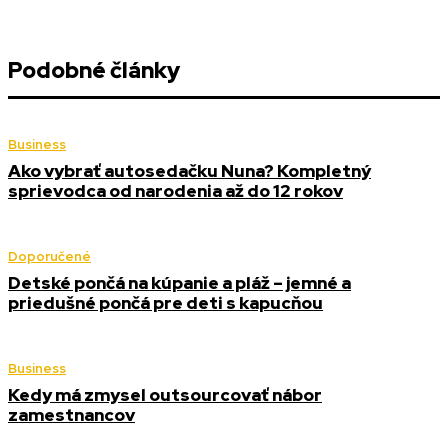
Podobné články
Business
Ako vybrať autosedačku Nuna? Kompletný
sprievodca od narodenia až do 12 rokov
Doporučené
Detské pončá na kúpanie a pláž – jemné a
priedušné pončá pre deti s kapucňou
Business
Kedy má zmysel outsourcovať nábor
zamestnancov