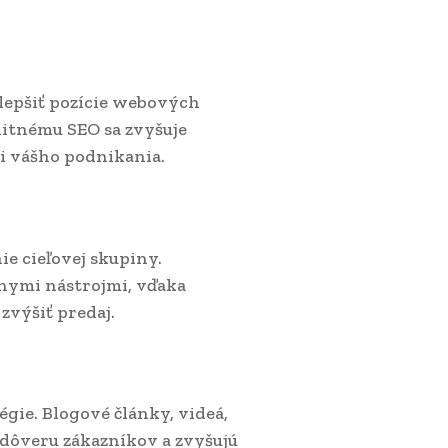
zlepšiť pozície webových
litnému SEO sa zvyšuje
ti vášho podnikania.
e cieľovej skupiny.
vnymi nástrojmi, vďaka
zvýšiť predaj.
égie. Blogové články, videá,
 dôveru zákazníkov a zvyšujú