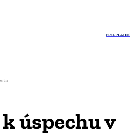
Môj účet
PREDPLATNÉ
NOSTI
JAZYK
vete
 k úspechu v