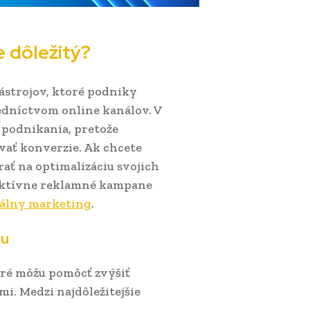
e dôležitý?
ástrojov, ktoré podniky
edníctvom online kanálov. V
u podnikania, pretože
vať konverzie. Ak chcete
rať na optimalizáciu svojich
fektívne reklamné kampane
tálny marketing
.
gu
oré môžu pomôcť zvýšiť
mi. Medzi najdôležitejšie