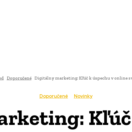
AI
PRODUKTY
JEDLO
BUSINESS
SLUŽBY
NEHNUTEĽ
od
Doporučené
Digitálny marketing: Kľúč k úspechu v online s
Doporučené
Novinky
arketing: Kľúč