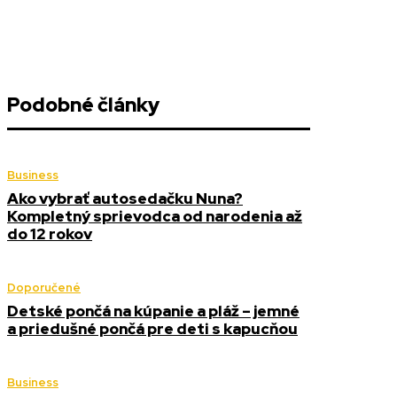
Podobné články
Business
Ako vybrať autosedačku Nuna?
Kompletný sprievodca od narodenia až
do 12 rokov
Doporučené
Detské pončá na kúpanie a pláž – jemné
a priedušné pončá pre deti s kapucňou
Business