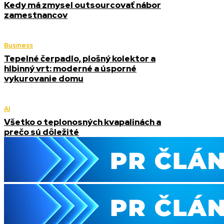
Kedy má zmysel outsourcovať nábor
zamestnancov
Business
Tepelné čerpadlo, plošný kolektor a
hlbinný vrt: moderné a úsporné
vykurovanie domu
AI
Všetko o teplonosných kvapalinách a
prečo sú dôležité