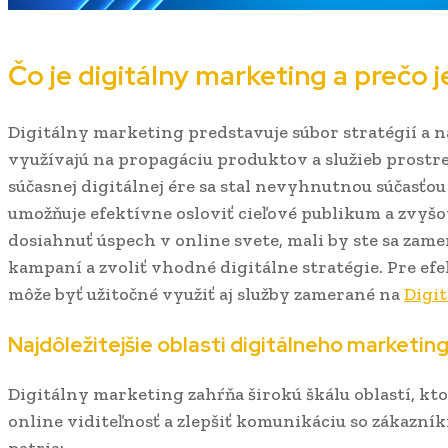
Čo je digitálny marketing a prečo j
Digitálny marketing predstavuje súbor stratégií a n
využívajú na propagáciu produktov a služieb prostr
súčasnej digitálnej ére sa stal nevyhnutnou súčasťo
umožňuje efektívne osloviť cieľové publikum a zvyšo
dosiahnuť úspech v online svete, mali by ste sa zame
kampaní a zvoliť vhodné digitálne stratégie. Pre e
môže byť užitočné využiť aj služby zamerané na
Digi
Najdôležitejšie oblasti digitálneho marketin
Digitálny marketing zahŕňa širokú škálu oblastí, kt
online viditeľnosť a zlepšiť komunikáciu so zákazník
patria: