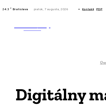
C
24.3
Bratislava
piatok, 7 augusta, 2026
Kontakt
PDP
WebMailShop
NOVINKY
MAGAZÍN
Úv
Digitálny m