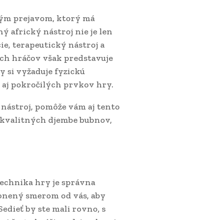
kým prejavom, ktorý má
ý africký nástroj nie je len
, terapeutický nástroj a
ch hráčov však predstavuje
y si vyžaduje fyzickú
 aj pokročilých prvkov hry.
 nástroj, pomôže vám aj tento
r kvalitných djembe bubnov,
echnika hry je správna
lonený smerom od vás, aby
edieť by ste mali rovno, s