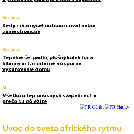
Business
Kedy má zmysel outsourcovať nábor
zamestnancov
Business
Tepelné čerpadlo, plošný kolektor a
hlbinný vrt: moderné a úsporné
vykurovanie domu
AI
Všetko o teplonosných kvapalinách a
prečo sú dôležité
Úvod do sveta afrického rytmu