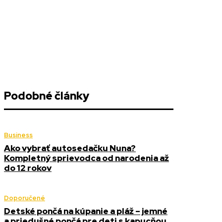
Podobné články
Business
Ako vybrať autosedačku Nuna?
Kompletný sprievodca od narodenia až
do 12 rokov
Doporučené
Detské pončá na kúpanie a pláž – jemné
a priedušné pončá pre deti s kapucňou