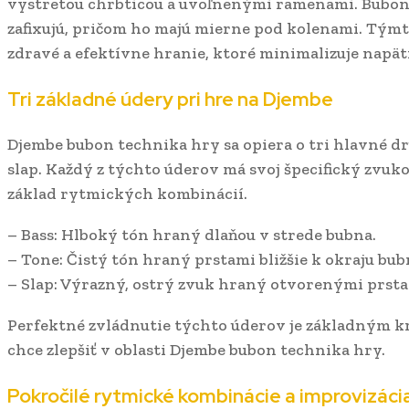
vystretou chrbticou a uvoľnenými ramenami. Bubon 
zafixujú, pričom ho majú mierne pod kolenami. Tým
zdravé a efektívne hranie, ktoré minimalizuje napäti
Tri základné údery pri hre na Djembe
Djembe bubon technika hry sa opiera o tri hlavné dr
slap. Každý z týchto úderov má svoj špecifický zvuk
základ rytmických kombinácií.
– Bass: Hlboký tón hraný dlaňou v strede bubna.
– Tone: Čistý tón hraný prstami bližšie k okraju bub
– Slap: Výrazný, ostrý zvuk hraný otvorenými prsta
Perfektné zvládnutie týchto úderov je základným k
chce zlepšiť v oblasti Djembe bubon technika hry.
Pokročilé rytmické kombinácie a improvizáci