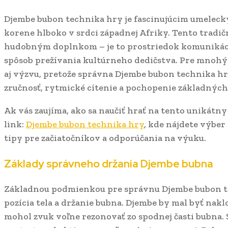
Djembe bubon technika hry je fascinujúcim umelec
korene hlboko v srdci západnej Afriky. Tento tradičn
hudobným doplnkom – je to prostriedok komunikácie
spôsob prežívania kultúrneho dedičstva. Pre mnohý
aj výzvu, pretože správna Djembe bubon technika hr
zručnosť, rytmické cítenie a pochopenie základných
Ak vás zaujíma, ako sa naučiť hrať na tento unikátny
link:
Djembe bubon technika hry
, kde nájdete výbe
tipy pre začiatočníkov a odporúčania na výuku.
Základy správneho držania Djembe bubna
Základnou podmienkou pre správnu Djembe bubon t
pozícia tela a držanie bubna. Djembe by mal byť nak
mohol zvuk voľne rezonovať zo spodnej časti bubna. S