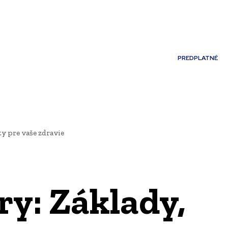
Môj účet
PREDPLATNÉ
NOSTI
JAZYK
y pre vaše zdravie
y: Základy,