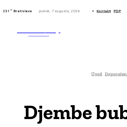
C
23.1
Bratislava
piatok, 7 augusta, 2026
Kontakt
PDP
WebMailShop
NOVINKY
MAGAZÍN
Úvod
Doporučen
Djembe bub