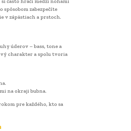
si často hráči medzi nohami
to spôsobom zabezpečíte
e v zápästiach a prstoch.
uhy úderov – bass, tone a
ový charakter a spolu tvoria
na.
mi na okraji bubna.
rokom pre každého, kto sa
a