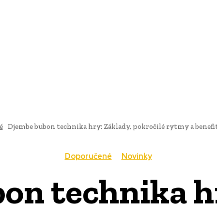
AI
PRODUKTY
JEDLO
BUSINESS
SLUŽBY
NEHNUTEĽ
é
Djembe bubon technika hry: Základy, pokročilé rytmy a benefit
Doporučené
Novinky
on technika hr