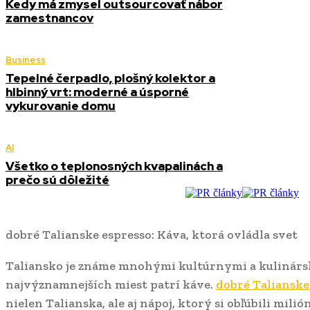
Kedy má zmysel outsourcovať nábor
zamestnancov
Business
Tepelné čerpadlo, plošný kolektor a
hlbinný vrt: moderné a úsporné
vykurovanie domu
AI
Všetko o teplonosných kvapalinách a
prečo sú dôležité
dobré Talianske espresso: Káva, ktorá ovládla svet
Taliansko je známe mnohými kultúrnymi a kulinársk
najvýznamnejších miest patrí káve.
dobré Talianske
nielen Talianska, ale aj nápoj, ktorý si obľúbili mi