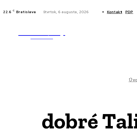
C
22.6
Bratislava
štvrtok, 6 augusta, 2026
Kontakt
PDP
WebMailShop
NOVINKY
MAGAZÍN
Úv
dobré Tal