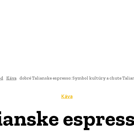
AI
PRODUKTY
JEDLO
BUSINESS
SLUŽBY
NEHNUTEĽ
od
Káva
dobré Talianske espresso: Symbol kultúry a chute Talia
Káva
ianske espres