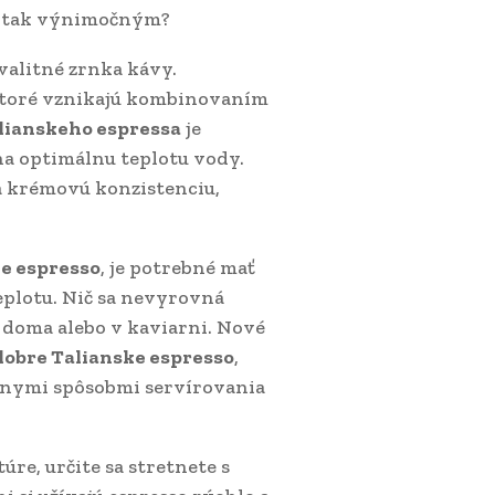
so tak výnimočným?
valitné zrnka kávy.
 ktoré vznikajú kombinovaním
lianskeho espressa
je
na optimálnu teplotu vody.
a krémovú konzistenciu,
e espresso
, je potrebné mať
teplotu. Nič sa nevyrovná
 doma alebo v kaviarni. Nové
dobre Talianske espresso
,
znymi spôsobmi servírovania
úre, určite sa stretnete s