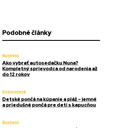
Podobné články
Business
Ako vybrať autosedačku Nuna?
Kompletný sprievodca od narodenia až
do 12 rokov
Doporučené
Detské pončá na kúpanie a pláž – jemné
a priedušné pončá pre deti s kapucňou
Business