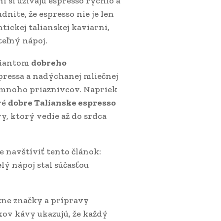
ani si užívajú espresso rýchlo a
dnite, že espresso nie je len
ntickej talianskej kaviarni,
teľný nápoj.
riantom
dobreho
pressa a nadýchanej mliečnej
 mnoho priaznivcov. Napriek
ré
dobre Talianske espresso
y, ktorý vedie až do srdca
e navštíviť tento článok:
elý nápoj stal súčasťou
ôzne značky a prípravy
kov kávy ukazujú, že každý