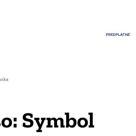
Môj účet
PREDPLATNÉ
NOSTI
JAZYK
nska
so: Symbol