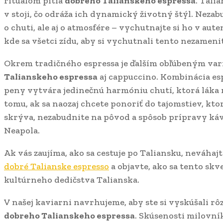
rituálom pitia
dobreho Talianskeho espressa
. Tali
v stoji, čo odráža ich dynamický životný štýl. Nezabu
o chuti, ale aj o atmosfére – vychutnajte si ho v aute
kde sa všetci zídu, aby si vychutnali tento nezameni
Okrem tradičného espressa je ďalším obľúbeným va
Talianskeho espressa
aj cappuccino. Kombinácia es
peny vytvára jedinečnú harmóniu chutí, ktorá láka
tomu, ak sa naozaj chcete ponoriť do tajomstiev, kto
skrýva, nezabudnite na pôvod a spôsob prípravy káv
Neapola.
Ak vás zaujíma, ako sa cestuje po Taliansku, neváhajt
dobré Talianske espresso
a objavte, ako sa tento skv
kultúrneho dedičstva Talianska.
V našej kaviarni navrhujeme, aby ste si vyskúšali r
dobreho Talianskeho espressa
. Skúsenosti milovní