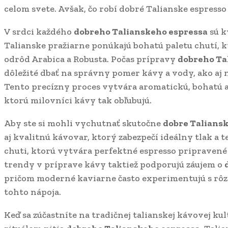
celom svete. Avšak, čo robí dobré Talianske espres
V srdci každého
dobreho Talianskeho espressa
sú k
Talianske pražiarne ponúkajú bohatú paletu chutí,
odrôd Arabica a Robusta. Počas prípravy
dobreho Ta
dôležité dbať na správny pomer kávy a vody, ako aj 
Tento precízny proces vytvára aromatickú, bohatú 
ktorú milovníci kávy tak obľubujú.
Aby ste si mohli vychutnať skutočne
dobre Taliansk
aj kvalitnú kávovar, ktorý zabezpečí ideálny tlak a 
chuti, ktorú vytvára perfektné espresso pripravené
trendy v príprave kávy taktiež podporujú záujem o
pričom moderné kaviarne často experimentujú s rô
tohto nápoja.
Keď sa zúčastníte na tradičnej talianskej kávovej kult