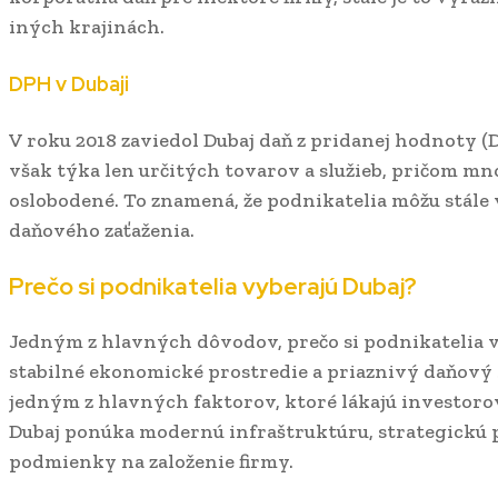
iných krajinách.
DPH v Dubaji
V roku 2018 zaviedol Dubaj daň z pridanej hodnoty (D
však týka len určitých tovarov a služieb, pričom mn
oslobodené. To znamená, že podnikatelia môžu stále
daňového zaťaženia.
Prečo si podnikatelia vyberajú Dubaj?
Jedným z hlavných dôvodov, prečo si podnikatelia vy
stabilné ekonomické prostredie a priaznivý daňový
jedným z hlavných faktorov, ktoré lákajú investoro
Dubaj ponúka modernú infraštruktúru, strategickú 
podmienky na založenie firmy.