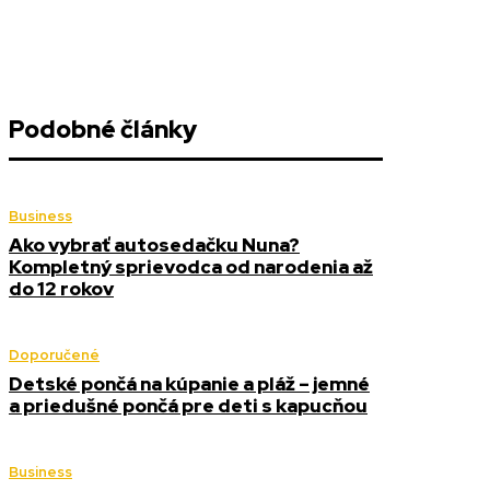
Podobné články
Business
Ako vybrať autosedačku Nuna?
Kompletný sprievodca od narodenia až
do 12 rokov
Doporučené
Detské pončá na kúpanie a pláž – jemné
a priedušné pončá pre deti s kapucňou
Business