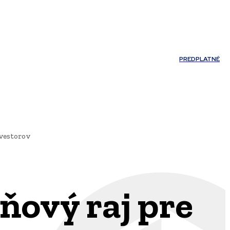
Môj účet
PREDPLATNÉ
NOSTI
JAZYK
nvestorov
ňový raj pre