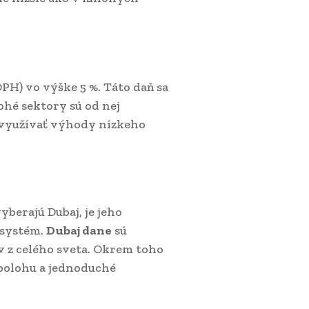
PH) vo výške 5 %. Táto daň sa
ohé sektory sú od nej
 využívať výhody nízkeho
berajú Dubaj, je jeho
 systém.
Dubaj dane
sú
v z celého sveta. Okrem toho
polohu a jednoduché