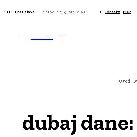
C
28.1
Bratislava
piatok, 7 augusta, 2026
Kontakt
PDP
WebMailShop
NOVINKY
MAGAZÍN
Úvod
B
dubaj dane: