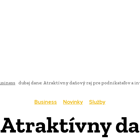
AI
PRODUKTY
JEDLO
BUSINESS
SLUŽBY
NEHNUTEĽ
usiness
dubaj dane: Atraktívny daňový raj pre podnikateľov a i
Business
Novinky
Služby
 Atraktívny da