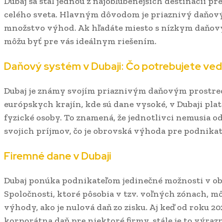
Dubaj sa stal jednou z najobľúbenejších destinácií p
celého sveta. Hlavným dôvodom je priaznivý daňov
množstvo výhod. Ak hľadáte miesto s nízkym daňov
môžu byť pre vás ideálnym riešením.
Daňový systém v Dubaji: Čo potrebujete ved
Dubaj je známy svojím priaznivým daňovým prostre
európskych krajín, kde sú dane vysoké, v Dubaji plat
fyzické osoby. To znamená, že jednotlivci nemusia o
svojich príjmov, čo je obrovská výhoda pre podnikat
Firemné dane v Dubaji
Dubaj ponúka podnikateľom jedinečné možnosti v obl
Spoločnosti, ktoré pôsobia v tzv. voľných zónach, m
výhody, ako je nulová daň zo zisku. Aj keď od roku 2
korporátna daň pre niektoré firmy, stále je to výra