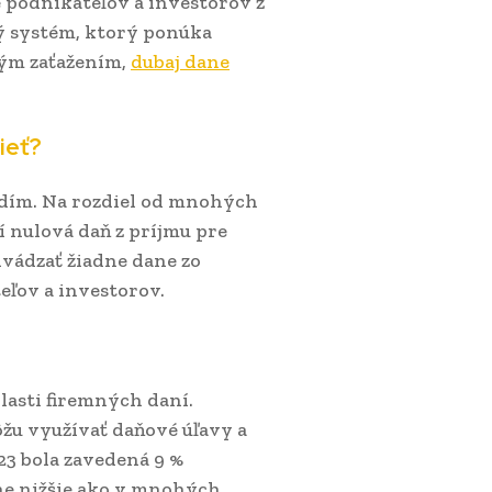
re podnikateľov a investorov z
ý systém, ktorý ponúka
ým zaťažením,
dubaj dane
ieť?
dím. Na rozdiel od mnohých
í nulová daň z príjmu pre
dvádzať žiadne dane zo
eľov a investorov.
asti firemných daní.
ôžu využívať daňové úľavy a
023 bola zavedená 9 %
zne nižšie ako v mnohých