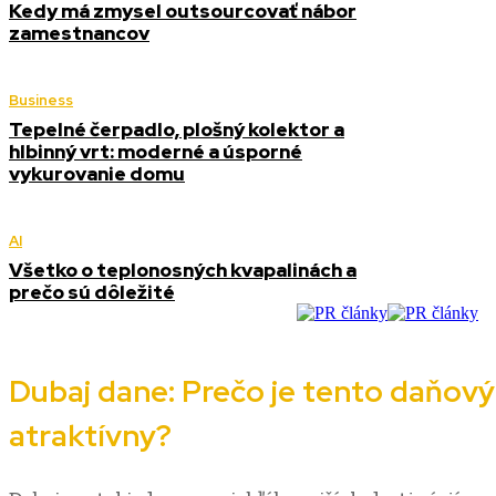
Kedy má zmysel outsourcovať nábor
zamestnancov
Business
Tepelné čerpadlo, plošný kolektor a
hlbinný vrt: moderné a úsporné
vykurovanie domu
AI
Všetko o teplonosných kvapalinách a
prečo sú dôležité
Dubaj dane: Prečo je tento daňový 
atraktívny?