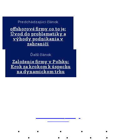
Predchádzajúci článok
offshorové firmy co to je:
Úvod do problematiky a
výhody podnikania v
zahraničí
Ďalší článok
Založenie firmy v Poľsku:
Krok za krokom k úspechu
na dynamickom trhu
WebMailShop
MAGAZÍN
Domov
Business
Financie
Marketing
Politika
Technológie
AI
Produkty
Jedlo
Káva