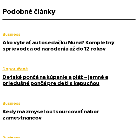
Podobné články
Business
Ako vybrať autosedačku Nuna? Kompletný
sprievodca od narodenia až do 12 rokov
Doporučené
Detské pončá na kúpanie a pláž – jemné a
priedušné pončá pre deti s kapucňou
Business
Kedy má zmysel outsourcovať nábor
zamestnancov
Business