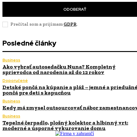
ODOBERAŤ
Prečítal som a prijímam
GDPR
.
Posledné články
Business
Ako vybrať autosedačku Nuna? Kompletný
sprievodca od narodenia až do 12 rokov
Doporučené
Detské pončá na kúpanie a pláž – jemné a priedušn
pončá pre deti s kapucňou
Business
Kedy má zmysel outsourcovať nábor zamestnanco
Business
Tepelné čerpadlo, plošný kolektor a hlbinný vrt:
moderné a úsporné vykurovanie domu