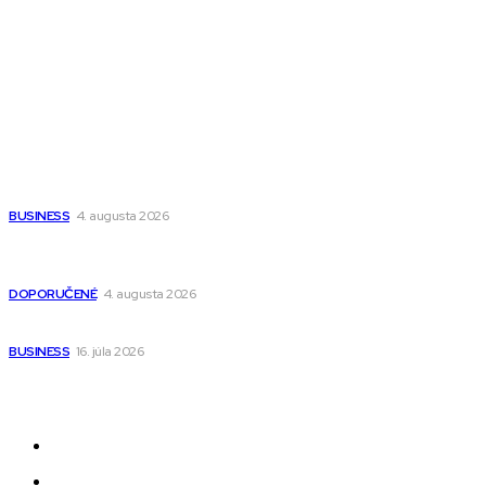
Magazín PRO
Fitness MEDIUM
Wisdom-All-The-Best
Populárne
Ako vybrať autosedačku Nuna? Kompletný sprievodca od
narodenia až do 12 rokov
BUSINESS
4. augusta 2026
Detské pončá na kúpanie a pláž – jemné a priedušné pončá
pre deti s kapucňou
DOPORUČENÉ
4. augusta 2026
Kedy má zmysel outsourcovať nábor zamestnancov
BUSINESS
16. júla 2026
Odkazy
Novinky
AI