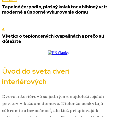
Tepelné čerpadlo, plošný kolektor a hlbinný vrt:
moderné a úsporné vykurovanie domu
AI
Všetko o teplonosných kvapalinách a prečo sú
dôležité
Úvod do sveta dverí
interiérových
Dvere interiérové sú jedným z najdôležitejších
prvkov v každom domove. Nielenže poskytujú
súkromie a bezpečnosť, ale tiež prispievajú k