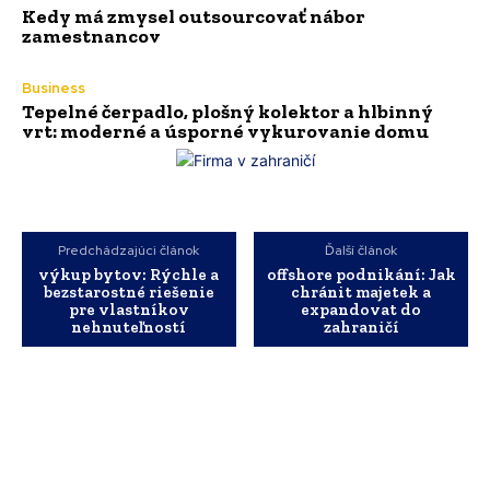
Kedy má zmysel outsourcovať nábor
zamestnancov
Business
Tepelné čerpadlo, plošný kolektor a hlbinný
vrt: moderné a úsporné vykurovanie domu
Predchádzajúci článok
Ďalší článok
výkup bytov: Rýchle a
offshore podnikání: Jak
bezstarostné riešenie
chránit majetek a
pre vlastníkov
expandovat do
nehnuteľností
zahraničí
WebMailShop