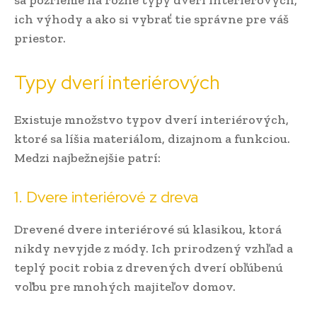
sa pozrieme na rôzne typy dverí interiérových,
ich výhody a ako si vybrať tie správne pre váš
priestor.
Typy dverí interiérových
Existuje množstvo typov dverí interiérových,
ktoré sa líšia materiálom, dizajnom a funkciou.
Medzi najbežnejšie patrí:
1. Dvere interiérové z dreva
Drevené dvere interiérové sú klasikou, ktorá
nikdy nevyjde z módy. Ich prirodzený vzhľad a
teplý pocit robia z drevených dverí obľúbenú
voľbu pre mnohých majiteľov domov.