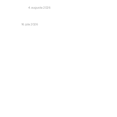
pončá pre deti s kapucňou
DOPORUČENÉ
4. augusta 2026
Kedy má zmysel outsourcovať nábor zamestnancov
BUSINESS
16. júla 2026
Odkazy
Novinky
AI
Produkty
Jedlo
Business
Služby
Nehnuteľnosti
Jazyk