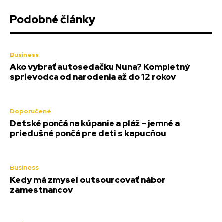
Podobné články
Business
Ako vybrať autosedačku Nuna? Kompletný
sprievodca od narodenia až do 12 rokov
Doporučené
Detské pončá na kúpanie a pláž – jemné a
priedušné pončá pre deti s kapucňou
Business
Kedy má zmysel outsourcovať nábor
zamestnancov