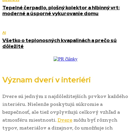
Tepelné čerpadlo, plošný kolektor a hlbinný vrt:
moderné a úsporné vykurovanie domu
AI
Všetko o teplonosných kvapalinách a prečo sú
dôležité
Význam dverí v interiéri
Dvere sú jedným z najdôležitejších prvkov každého
interiéru. Nielenže poskytujú súkromie a
bezpečnosť, ale tiež ovplyvňujú celkový vzhľad a
atmosféru miestnosti.
Dvere
môžu byť rôznych
typov, materiálov a dizajnov, čo umožňuje ich