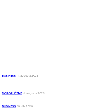
Melds CZ
Town Talk
Magazín AI
All The Best
Magazín PRO
Fitness MEDIUM
Wisdom-All-The-Best
Populárne
Ako vybrať autosedačku Nuna? Kompletný sprievodca od
narodenia až do 12 rokov
BUSINESS
4. augusta 2026
Detské pončá na kúpanie a pláž – jemné a priedušné pončá
pre deti s kapucňou
DOPORUČENÉ
4. augusta 2026
Kedy má zmysel outsourcovať nábor zamestnancov
BUSINESS
16. júla 2026