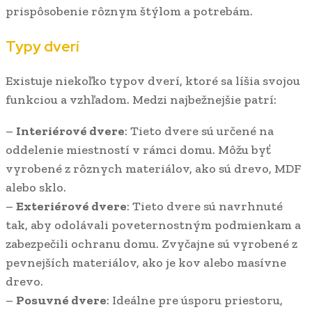
prispôsobenie rôznym štýlom a potrebám.
Typy dverí
Existuje niekoľko typov dverí, ktoré sa líšia svojou
funkciou a vzhľadom. Medzi najbežnejšie patrí:
–
Interiérové dvere
: Tieto dvere sú určené na
oddelenie miestností v rámci domu. Môžu byť
vyrobené z rôznych materiálov, ako sú drevo, MDF
alebo sklo.
–
Exteriérové dvere
: Tieto dvere sú navrhnuté
tak, aby odolávali poveternostným podmienkam a
zabezpečili ochranu domu. Zvyčajne sú vyrobené z
pevnejších materiálov, ako je kov alebo masívne
drevo.
–
Posuvné dvere
: Ideálne pre úsporu priestoru,