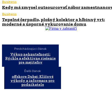
Business
Kedy má zmysel outsourcovať nábor zamestnanco
Business
Tepelné čerpadlo, plošný kolektor a hlbinný vrt:
moderné a úsporné vykurovanie domu
Predchádzajúci článok
Výkup nehnuteľností:
Rýchle a efektívne riešenie
pre majiteľov
Ďalší článok
offshore Dubaj: Klíčové
výhody a informace pro
podnikatele