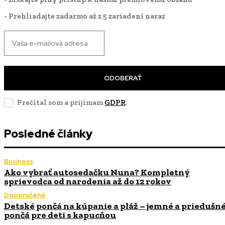
- Prehliadajte zadarmo až z 5 zariadení naraz
ODOBERAŤ
Prečítal som a prijímam
GDPR
.
Posledné články
Business
Ako vybrať autosedačku Nuna? Kompletný
sprievodca od narodenia až do 12 rokov
Doporučené
Detské pončá na kúpanie a pláž – jemné a priedušn
pončá pre deti s kapucňou