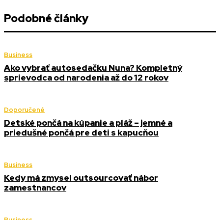
Podobné články
Business
Ako vybrať autosedačku Nuna? Kompletný
sprievodca od narodenia až do 12 rokov
Doporučené
Detské pončá na kúpanie a pláž – jemné a
priedušné pončá pre deti s kapucňou
Business
Kedy má zmysel outsourcovať nábor
zamestnancov
Business