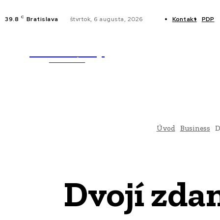
C
39.8
Bratislava
štvrtok, 6 augusta, 2026
Kontakt
PDP
WebMailShop
NOVINKY
MAGAZÍN
Úvod
Business
D
Dvojí zda