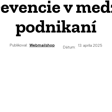
revencie v me
podnikaní
Publikoval:
Webmailshop
13. apríla 2025
Dátum: