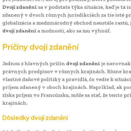
Dvojí zdanění
sa v podstate týka situácie, keď je tá 
zdanený v dvoch rôznych jurisdikciách za tie isté pr
globalizácia a medzinárodný obchod neustále rastú, 
dvojí zdanění
a možnosti, ako sa mu vyhnúť.
Príčiny
dvojí zdanění
Jednou z hlavných príčin
dvojí zdanění
je nerovnak
právnych predpisov v rôznych krajinách. Rôzne kra
vlastné daňové politiky a pravidlá, čo vedie k situáci
príjem zdanený v oboch krajinách. Napríklad, ak pod
získa príjem vo Francúzsku, môže sa stať, že tento 
krajinách.
Dôsledky
dvojí zdanění