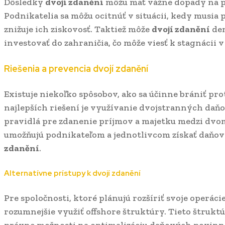
Dôsledky
dvojí zdanění
môžu mať vážne dopady na po
Podnikatelia sa môžu ocitnúť v situácii, kedy musia p
znižuje ich ziskovosť. Taktiež môže
dvojí zdanění
dem
investovať do zahraničia, čo môže viesť k stagnácii
Riešenia a prevencia
dvojí zdanění
Existuje niekoľko spôsobov, ako sa účinne brániť pro
najlepších riešení je využívanie dvojstranných daň
pravidlá pre zdanenie príjmov a majetku medzi dvo
umožňujú podnikateľom a jednotlivcom získať daňov
zdanění
.
Alternatívne prístupy k
dvojí zdanění
Pre spoločnosti, ktoré plánujú rozšíriť svoje operácie
rozumnejšie využiť offshore štruktúry. Tieto štruktúr
právne možnosti na optimalizáciu daňových povinnos