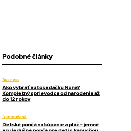
Podobné články
Business
Ako vybrať autosedačku Nuna?
Kompletný sprievodca od narodenia až
do 12 rokov
Doporučené
Detské pončá na kúpanie a pláž – jemné
a priedušné pončá pre deti s kapucňou