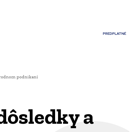
Môj účet
PREDPLATNÉ
NOSTI
JAZYK
národnom podnikaní
dôsledky a