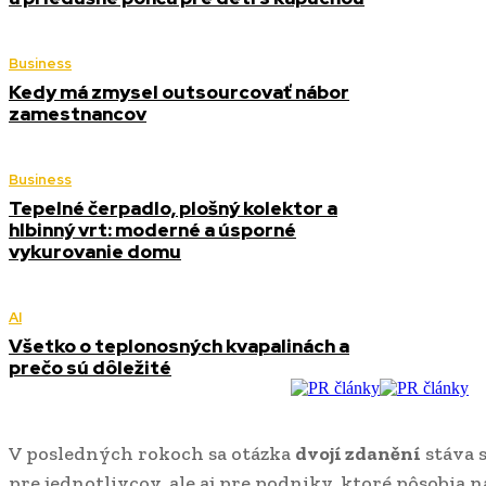
Business
Kedy má zmysel outsourcovať nábor
zamestnancov
Business
Tepelné čerpadlo, plošný kolektor a
hlbinný vrt: moderné a úsporné
vykurovanie domu
AI
Všetko o teplonosných kvapalinách a
prečo sú dôležité
V posledných rokoch sa otázka
dvojí zdanění
stáva s
pre jednotlivcov, ale aj pre podniky, ktoré pôsobia 