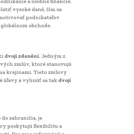
dnikanie a osobné financie.
latiť vysoké daně, čím sa
otivovať podnikateľov
 v globálnom obchode.
ti
dvojí zdanění
. Jedným z
ových zmlúv, ktoré stanovujú
ma krajinami. Tieto zmluvy
é úľavy a vyhnúť sa tak
dvojí
 do zahraničia, je
y poskytujú flexibilitu a
tí. Pre viac informácií o