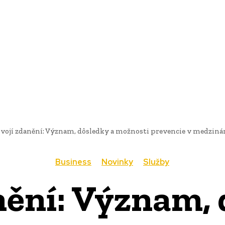
AI
PRODUKTY
JEDLO
BUSINESS
SLUŽBY
NEHNUTEĽ
vojí zdanění: Význam, dôsledky a možnosti prevencie v medzi
Business
Novinky
Služby
nění: Význam, 