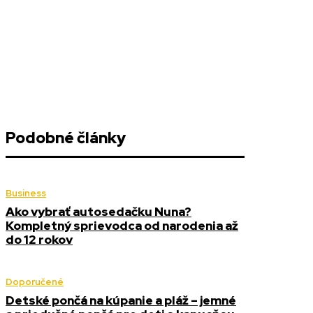
Podobné články
Business
Ako vybrať autosedačku Nuna?
Kompletný sprievodca od narodenia až
do 12 rokov
Doporučené
Detské pončá na kúpanie a pláž – jemné