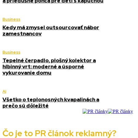
a priedušné pončá pre deti s kapucňou
Business
Kedy má zmysel outsourcovať nábor
zamestnancov
Business
Tepelné čerpadlo, plošný kolektor a
hlbinný vrt: moderné a úsporné
vykurovanie domu
AI
Všetko o teplonosných kvapalinách a
prečo sú dôležité
Čo je to PR článok reklamný?