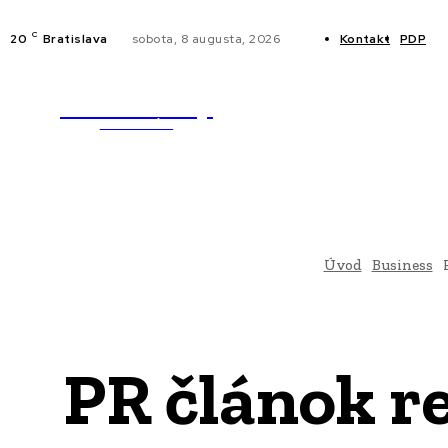
C
20
Bratislava
sobota, 8 augusta, 2026
Kontakt
PDP
WebMailShop
NOVINKY
MAGAZÍN
Úvod
Business
PR článok r