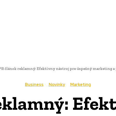
AI
PRODUKTY
JEDLO
BUSINESS
SLUŽBY
NEHNUTEĽ
PR článok reklamný: Efektívny nástroj pre úspešný marketing a 
Business
Novinky
Marketing
eklamný: Efekt