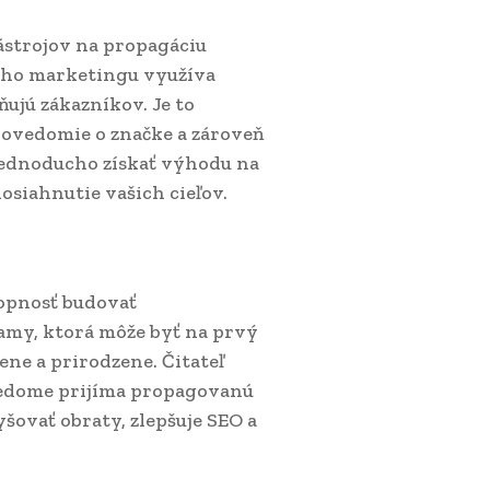
ástrojov na propagáciu
vého marketingu využíva
ňujú zákazníkov. Je to
povedomie o značke a zároveň
 jednoducho získať výhodu na
osiahnutie vašich cieľov.
opnosť budovať
lamy, ktorá môže byť na prvý
ene a prirodzene. Čitateľ
vedome prijíma propagovanú
ovať obraty, zlepšuje SEO a