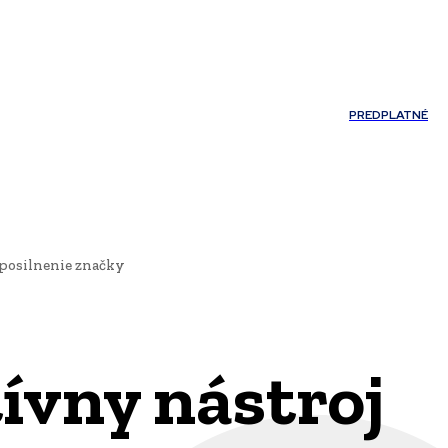
Môj účet
PREDPLATNÉ
NOSTI
JAZYK
posilnenie značky
ívny nástroj