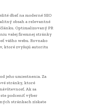
ežité dbať na moderné SEO
valitný obsah a relevantné
h článku. Optimalizovaný PR
niu vašej firemnej stránky
osť vášho webu. Rovnako
, ktoré zvyšujú autoritu
j od jeho umiestnenia. Za
ové stránky, ktoré
návštevnosť. Ak sa
 ste podceniť výber
tných stránkach získate