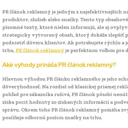
PR článok reklamný je jedným z najefektívnejších n
produktov, služieb alebo značky. Tento typ obsaho
písomné texty, ktoré nielen informujú, ale aj ovplyv
strategicky vytvorený obsah, ktorý dokáže zlepšiť 
podnietiť dôveru klientov. Ak potrebujete rýchlo a
trhu,
PR článok reklamný
je perfektnou voľbou pre d
Aké výhody prináša PR článok reklamný?
Hlavnou výhodou PR článku reklamného je jeho sch
dôveryhodnosť. Na rozdiel od klasickej priamej rek
pohľad pre zákazníka rušivá, PR článok pôsobí nenút
získa pocit hodnoty zo získaných informácií a pod
správu. Okrem toho PR článok reklamný pomáha zvyš
posilňuje odbornú pozíciu značky na trhu.