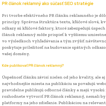
PR článok reklamný ako súčasť SEO stratégie
Pri tvorbe efektívneho PR článku reklamného je dôl
princípy. Správna štruktúra textu, kľúčové slová, k
odkazy sú kľúčové faktory, ktoré zabezpečujú úspec
článok reklamný môže prispieť k vyššiemu umiestne
vo výsledkoch vyhľadávania a tým zvýšiť návštevn
poskytuje príležitosť na budovanie spätných odkazov
vašej domény.
Kde publikovať PR článok reklamný?
Úspešnosť článku závisí nielen od jeho kvality, ale a
najvhodnejšie miesta na publikáciu sa považujú web
pravidelne publikujú odborné články a majú vysokú 
rozhodnete vytvoriť PR článok reklamný, nemali by
platformy na jeho zdieľanie. Publikáciou na relevan