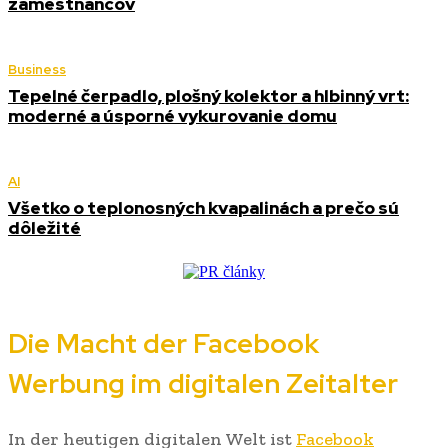
zamestnancov
Business
Tepelné čerpadlo, plošný kolektor a hlbinný vrt:
moderné a úsporné vykurovanie domu
AI
Všetko o teplonosných kvapalinách a prečo sú
dôležité
Die Macht der Facebook
Werbung im digitalen Zeitalter
In der heutigen digitalen Welt ist
Facebook