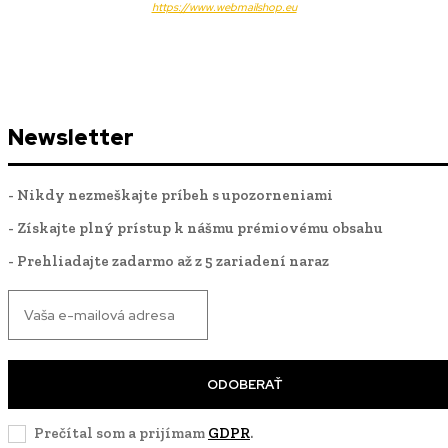
https://www.webmailshop.eu
Newsletter
- Nikdy nezmeškajte príbeh s upozorneniami
- Získajte plný prístup k nášmu prémiovému obsahu
- Prehliadajte zadarmo až z 5 zariadení naraz
ODOBERAŤ
Prečítal som a prijímam
GDPR
.