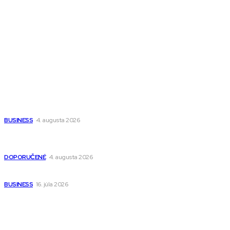
Magazín PRO
Fitness MEDIUM
Wisdom-All-The-Best
Populárne
Ako vybrať autosedačku Nuna? Kompletný sprievodca od
narodenia až do 12 rokov
BUSINESS
4. augusta 2026
Detské pončá na kúpanie a pláž – jemné a priedušné pončá
pre deti s kapucňou
DOPORUČENÉ
4. augusta 2026
Kedy má zmysel outsourcovať nábor zamestnancov
BUSINESS
16. júla 2026
Odkazy