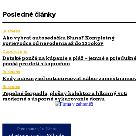
Posledné články
Business
Ako vybrať autosedačku Nuna? Kompletný
sprievodca od narodenia až do 12 rokov
Doporučené
Detské pončá na kúpanie a pláž – jemné a priedušn
pončá pre deti s kapucňou
Business
Kedy má zmysel outsourcovať nábor zamestnanco
Business
Tepelné čerpadlo, plošný kolektor a hlbinný vrt:
moderné a úsporné vykurovanie domu
Predchádzajúci článok
plastove vrecka: Výhody,