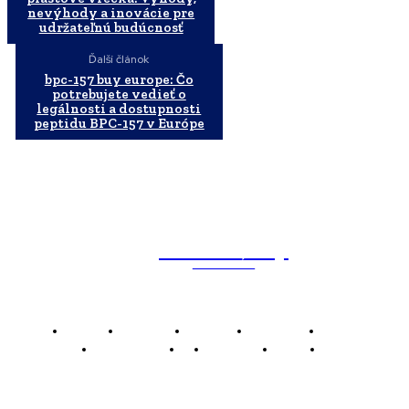
nevýhody a inovácie pre
udržateľnú budúcnosť
Ďalší článok
bpc-157 buy europe: Čo
potrebujete vedieť o
legálnosti a dostupnosti
peptidu BPC-157 v Európe
WebMailShop
MAGAZÍN
Domov
Business
Financie
Marketing
Politika
Technológie
AI
Produkty
Jedlo
Káva