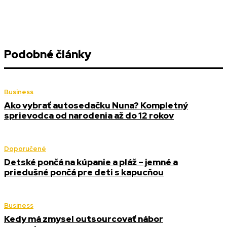
Podobné články
Business
Ako vybrať autosedačku Nuna? Kompletný
sprievodca od narodenia až do 12 rokov
Doporučené
Detské pončá na kúpanie a pláž – jemné a
priedušné pončá pre deti s kapucňou
Business
Kedy má zmysel outsourcovať nábor