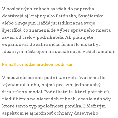
V posledných rokoch sa však do popredia
dostávajú aj krajiny ako Estónsko, Švajčiarsko
alebo Singapur. Každá jurisdikcia má svoje
špecifiká, čo znamená, že výber správneho miesta
závisí od cieľov podnikateľa. Ak plánujete
expandovať do zahraničia, firma llc môže byť
ideálnym nástrojom na dosiahnutie vašich ambícií.
Firma llc v medzinárodnom podnikaní
V medzinárodnom podnikaní zohráva firma llc
významnú úlohu, najmä pre svoj jednoduchý
štruktúrny model. Podnikatelia, ktorí potrebujú
riadiť biznis na viacerých trhoch, ocenia výhody,
ktoré tento typ spoločnosti ponúka. Dôležitým
aspektom je aj možnosť ochrany duševného