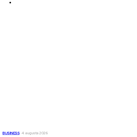
PDP
Ďalšie magazíny
Melds SK
Melds CZ
Town Talk
Magazín AI
All The Best
Magazín PRO
Fitness MEDIUM
Wisdom-All-The-Best
Populárne
Ako vybrať autosedačku Nuna? Kompletný sprievodca od
narodenia až do 12 rokov
BUSINESS
4. augusta 2026