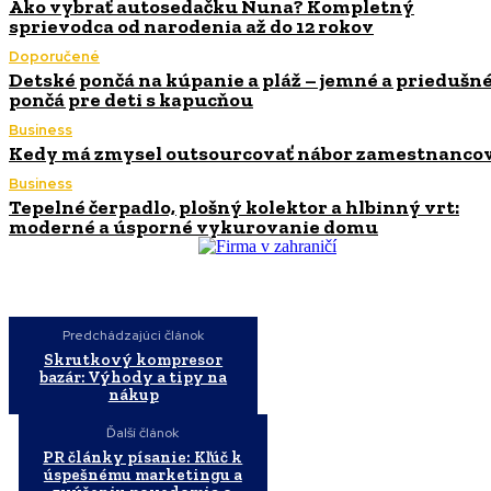
Ako vybrať autosedačku Nuna? Kompletný
sprievodca od narodenia až do 12 rokov
Doporučené
Detské pončá na kúpanie a pláž – jemné a priedušn
pončá pre deti s kapucňou
Business
Kedy má zmysel outsourcovať nábor zamestnanco
Business
Tepelné čerpadlo, plošný kolektor a hlbinný vrt:
moderné a úsporné vykurovanie domu
Predchádzajúci článok
Skrutkový kompresor
bazár: Výhody a tipy na
nákup
Ďalší článok
PR články písanie: Kľúč k
úspešnému marketingu a