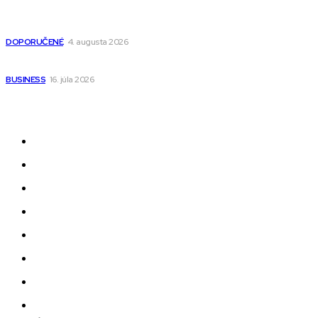
Detské pončá na kúpanie a pláž – jemné a priedušné pončá
pre deti s kapucňou
DOPORUČENÉ
4. augusta 2026
Kedy má zmysel outsourcovať nábor zamestnancov
BUSINESS
16. júla 2026
Odkazy
Novinky
AI
Produkty
Jedlo
Business
Služby
Nehnuteľnosti
Jazyk