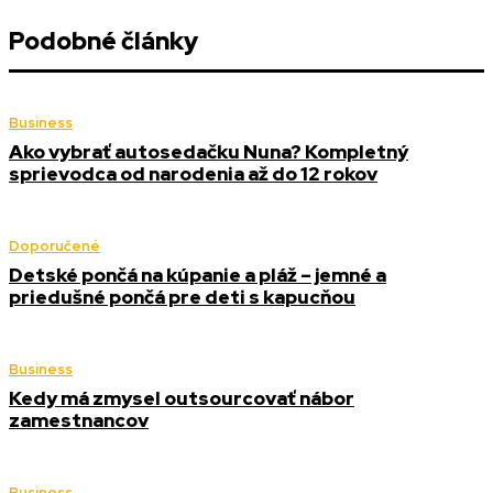
Podobné články
Business
Ako vybrať autosedačku Nuna? Kompletný
sprievodca od narodenia až do 12 rokov
Doporučené
Detské pončá na kúpanie a pláž – jemné a
priedušné pončá pre deti s kapucňou
Business
Kedy má zmysel outsourcovať nábor
zamestnancov
Business