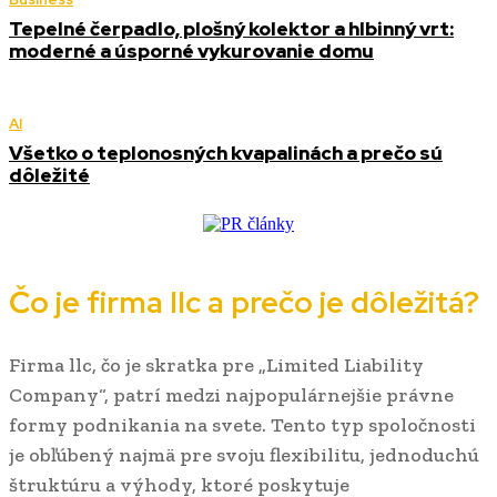
Tepelné čerpadlo, plošný kolektor a hlbinný vrt:
moderné a úsporné vykurovanie domu
AI
Všetko o teplonosných kvapalinách a prečo sú
dôležité
Čo je firma llc a prečo je dôležitá?
Firma llc, čo je skratka pre „Limited Liability
Company“, patrí medzi najpopulárnejšie právne
formy podnikania na svete. Tento typ spoločnosti
je obľúbený najmä pre svoju flexibilitu, jednoduchú
štruktúru a výhody, ktoré poskytuje