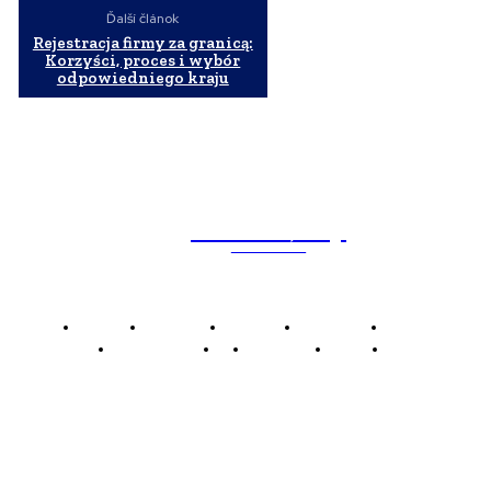
Ďalší článok
Rejestracja firmy za granicą:
Korzyści, proces i wybór
odpowiedniego kraju
WebMailShop
MAGAZÍN
Domov
Business
Financie
Marketing
Politika
Technológie
AI
Produkty
Jedlo
Káva
WMS