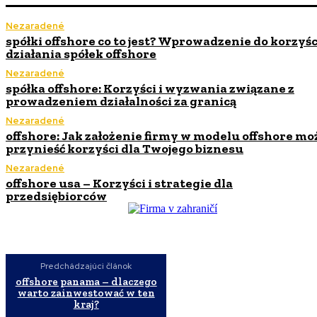
Nezaradené
spółki offshore co to jest? Wprowadzenie do korzyści
działania spółek offshore
Nezaradené
spółka offshore: Korzyści i wyzwania związane z
prowadzeniem działalności za granicą
Nezaradené
offshore: Jak założenie firmy w modelu offshore mo
przynieść korzyści dla Twojego biznesu
Nezaradené
offshore usa – Korzyści i strategie dla
przedsiębiorców
Predchádzajúci článok
offshore panama – dlaczego
warto zainwestować w ten
kraj?