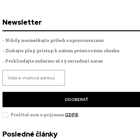
Newsletter
- Nikdy nezmeškajte príbeh s upozorneniami
- Získajte plný prístup k nášmu prémiovému obsahu
- Prehliadajte zadarmo až z 5 zariadení naraz
ODOBERAŤ
Prečítal som a prijímam
GDPR
.
Posledné články