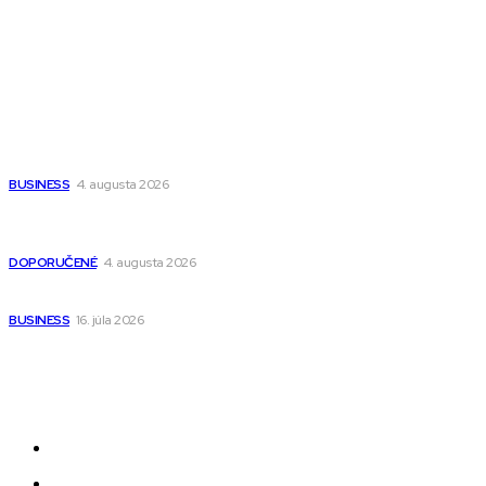
Wisdom-All-The-Best
Populárne
Ako vybrať autosedačku Nuna? Kompletný sprievodca od
narodenia až do 12 rokov
BUSINESS
4. augusta 2026
Detské pončá na kúpanie a pláž – jemné a priedušné pončá
pre deti s kapucňou
DOPORUČENÉ
4. augusta 2026
Kedy má zmysel outsourcovať nábor zamestnancov
BUSINESS
16. júla 2026
Odkazy
Novinky
AI