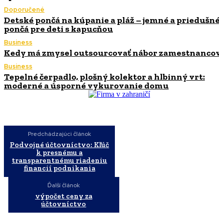
Doporučené
Detské pončá na kúpanie a pláž – jemné a priedušn
pončá pre deti s kapucňou
Business
Kedy má zmysel outsourcovať nábor zamestnanco
Business
Tepelné čerpadlo, plošný kolektor a hlbinný vrt:
moderné a úsporné vykurovanie domu
Predchádzajúci článok
Podvojné účtovníctvo: Kľúč
k presnému a
transparentnému riadeniu
financií podnikania
Ďalší článok
výpočet ceny za
účtovníctvo