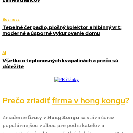
zamestnancov
Business
Tepelné čerpadlo, plošný kolektor a hlbinný vrt:
moderné a úsporné vykurovanie domu
AI
Všetko o teplonosných kvapalinách a prečo sú
dôležité
Prečo zriadiť
firma v hong kongu
?
Zriadenie
firmy v Hong Kongu
sa stáva čoraz
populárnejšou voľbou pre podnikateľov a