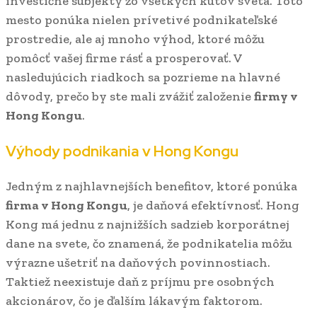
investičné subjekty zo všetkých kútov sveta. Toto
mesto ponúka nielen prívetivé podnikateľské
prostredie, ale aj mnoho výhod, ktoré môžu
pomôcť vašej firme rásť a prosperovať. V
nasledujúcich riadkoch sa pozrieme na hlavné
dôvody, prečo by ste mali zvážiť založenie
firmy v
Hong Kongu
.
Výhody podnikania v Hong Kongu
Jedným z najhlavnejších benefitov, ktoré ponúka
firma v Hong Kongu
, je daňová efektívnosť. Hong
Kong má jednu z najnižších sadzieb korporátnej
dane na svete, čo znamená, že podnikatelia môžu
výrazne ušetriť na daňových povinnostiach.
Taktiež neexistuje daň z príjmu pre osobných
akcionárov, čo je ďalším lákavým faktorom.