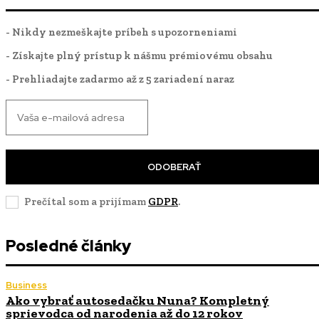
- Nikdy nezmeškajte príbeh s upozorneniami
- Získajte plný prístup k nášmu prémiovému obsahu
- Prehliadajte zadarmo až z 5 zariadení naraz
ODOBERAŤ
Prečítal som a prijímam
GDPR
.
Posledné články
Business
Ako vybrať autosedačku Nuna? Kompletný
sprievodca od narodenia až do 12 rokov