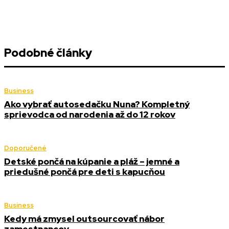
Podobné články
Business
Ako vybrať autosedačku Nuna? Kompletný
sprievodca od narodenia až do 12 rokov
Doporučené
Detské pončá na kúpanie a pláž – jemné a
priedušné pončá pre deti s kapucňou
Business
Kedy má zmysel outsourcovať nábor