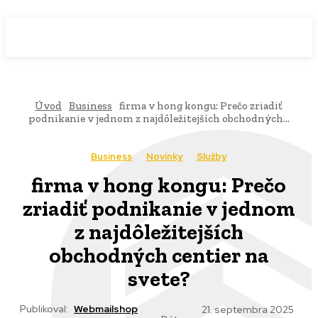
WebMailShop
MAGAZÍN
Úvod
Business
firma v hong kongu: Prečo zriadiť
podnikanie v jednom z najdôležitejších obchodných...
Business
Novinky
Služby
firma v hong kongu: Prečo
zriadiť podnikanie v jednom
z najdôležitejších
obchodných centier na
svete?
Publikoval:
Webmailshop
21. septembra 2025