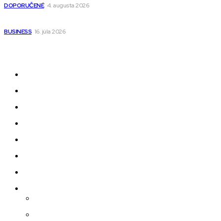
DOPORUČENÉ
4. augusta 2026
Kedy má zmysel outsourcovať nábor zamestnancov
BUSINESS
16. júla 2026
Odkazy
Novinky
AI
Produkty
Jedlo
Business
Služby
Nehnuteľnosti
Jazyk
Slovenčina
Čeština