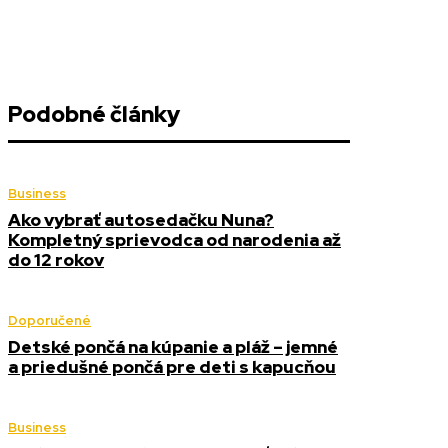
Podobné články
Business
Ako vybrať autosedačku Nuna?
Kompletný sprievodca od narodenia až
do 12 rokov
Doporučené
Detské pončá na kúpanie a pláž – jemné
a priedušné pončá pre deti s kapucňou
Business