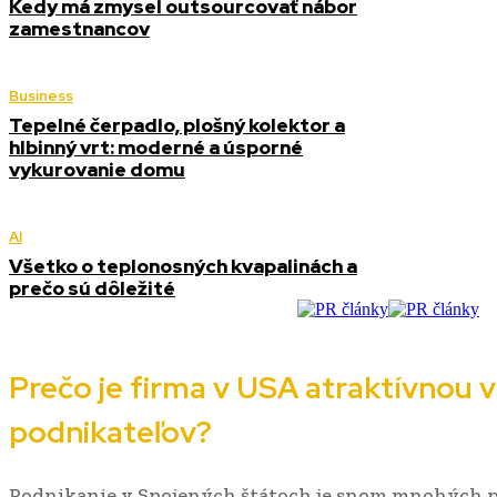
Kedy má zmysel outsourcovať nábor
zamestnancov
Business
Tepelné čerpadlo, plošný kolektor a
hlbinný vrt: moderné a úsporné
vykurovanie domu
AI
Všetko o teplonosných kvapalinách a
prečo sú dôležité
Prečo je firma v USA atraktívnou 
podnikateľov?
Podnikanie v Spojených štátoch je snom mnohých po