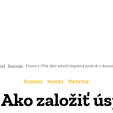
AI
PRODUKTY
JEDLO
BUSINESS
SLUŽBY
NEHNUTEĽ
vod
Business
Firma v USA: Ako založiť úspešný podnik v Amer
Business
Novinky
Marketing
 Ako založiť ú