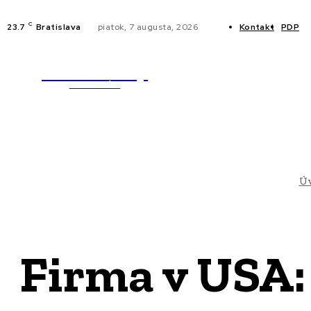
C
23.7
Bratislava
piatok, 7 augusta, 2026
Kontakt
PDP
WebMailShop
NOVINKY
MAGAZÍN
Ú
Firma v USA: