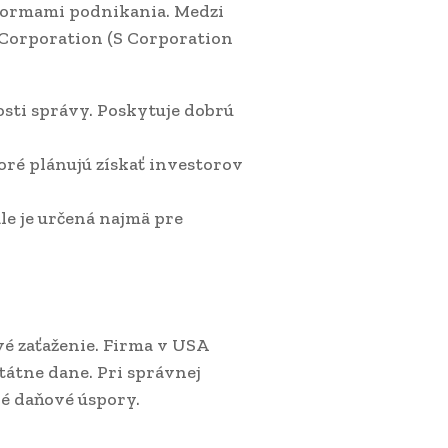
formami podnikania. Medzi
a Corporation (S Corporation
osti správy. Poskytuje dobrú
oré plánujú získať investorov
le je určená najmä pre
ové zaťaženie. Firma v USA
štátne dane. Pri správnej
é daňové úspory.