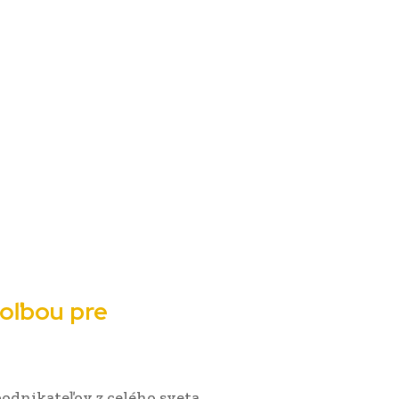
voľbou pre
dnikateľov z celého sveta.