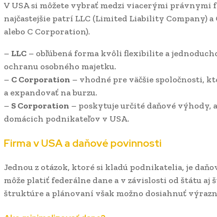
V USA si môžete vybrať medzi viacerými právnymi 
najčastejšie patrí LLC (Limited Liability Company) 
alebo C Corporation).
–
LLC
– obľúbená forma kvôli flexibilite a jednoduch
ochranu osobného majetku.
–
C Corporation
– vhodné pre väčšie spoločnosti, kt
a expandovať na burzu.
–
S Corporation
– poskytuje určité daňové výhody, a
domácich podnikateľov v USA.
Firma v USA a daňové povinnosti
Jednou z otázok, ktoré si kladú podnikatelia, je daň
môže platiť federálne dane a v závislosti od štátu aj 
štruktúre a plánovaní však možno dosiahnuť výrazn