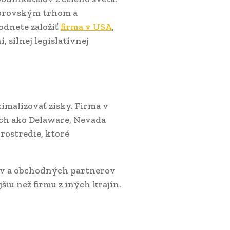
 obrovským trhom a
odnete založiť
firma v USA
,
 silnej legislatívnej
malizovať zisky. Firma v
ch ako Delaware, Nevada
rostredie, ktoré
kov a obchodných partnerov
iu než firmu z iných krajín.