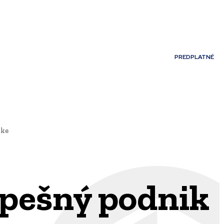
Môj účet
PREDPLATNÉ
NOSTI
JAZYK
ike
spešný podnik