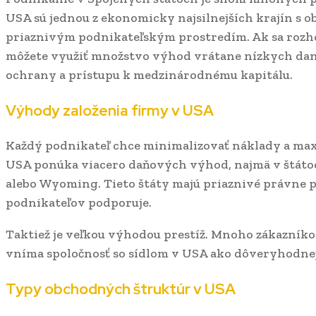
USA sú jednou z ekonomicky najsilnejších krajín s
priaznivým podnikateľským prostredím. Ak sa rozh
môžete využiť množstvo výhod vrátane nízkych daní,
ochrany a prístupu k medzinárodnému kapitálu.
Výhody založenia firmy v USA
Každý podnikateľ chce minimalizovať náklady a maxi
USA ponúka viacero daňových výhod, najmä v štáto
alebo Wyoming. Tieto štáty majú priaznivé právne p
podnikateľov podporuje.
Taktiež je veľkou výhodou prestíž. Mnoho zákazní
vníma spoločnosť so sídlom v USA ako dôveryhodnejš
Typy obchodných štruktúr v USA