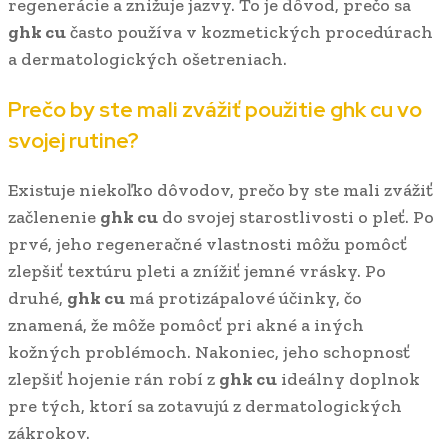
regenerácie a znižuje jazvy. To je dôvod, prečo sa
ghk cu
často používa v kozmetických procedúrach
a dermatologických ošetreniach.
Prečo by ste mali zvážiť použitie
ghk cu
vo
svojej rutine?
Existuje niekoľko dôvodov, prečo by ste mali zvážiť
začlenenie
ghk cu
do svojej starostlivosti o pleť. Po
prvé, jeho regeneračné vlastnosti môžu pomôcť
zlepšiť textúru pleti a znížiť jemné vrásky. Po
druhé,
ghk cu
má protizápalové účinky, čo
znamená, že môže pomôcť pri akné a iných
kožných problémoch. Nakoniec, jeho schopnosť
zlepšiť hojenie rán robí z
ghk cu
ideálny doplnok
pre tých, ktorí sa zotavujú z dermatologických
zákrokov.