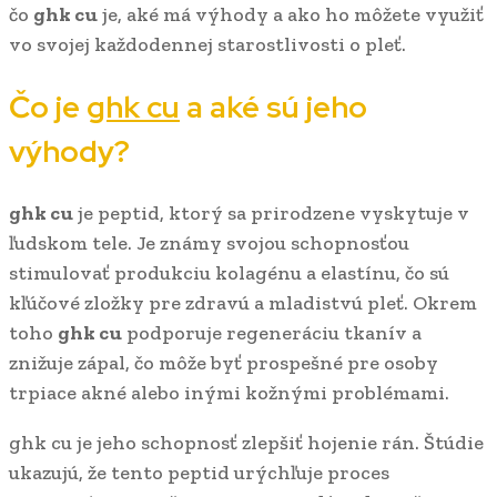
čo
ghk cu
je, aké má výhody a ako ho môžete využiť
vo svojej každodennej starostlivosti o pleť.
Čo je
ghk cu
a aké sú jeho
výhody?
ghk cu
je peptid, ktorý sa prirodzene vyskytuje v
ľudskom tele. Je známy svojou schopnosťou
stimulovať produkciu kolagénu a elastínu, čo sú
kľúčové zložky pre zdravú a mladistvú pleť. Okrem
toho
ghk cu
podporuje regeneráciu tkanív a
znižuje zápal, čo môže byť prospešné pre osoby
trpiace akné alebo inými kožnými problémami.
ghk cu je jeho schopnosť zlepšiť hojenie rán. Štúdie
ukazujú, že tento peptid urýchľuje proces