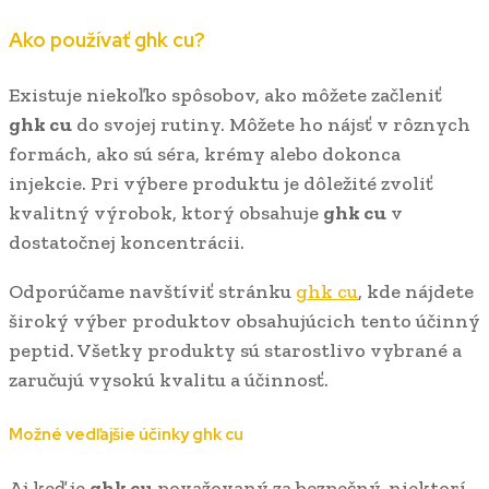
Ako používať
ghk cu
?
Existuje niekoľko spôsobov, ako môžete začleniť
ghk cu
do svojej rutiny. Môžete ho nájsť v rôznych
formách, ako sú séra, krémy alebo dokonca
injekcie. Pri výbere produktu je dôležité zvoliť
kvalitný výrobok, ktorý obsahuje
ghk cu
v
dostatočnej koncentrácii.
Odporúčame navštíviť stránku
ghk cu
, kde nájdete
široký výber produktov obsahujúcich tento účinný
peptid. Všetky produkty sú starostlivo vybrané a
zaručujú vysokú kvalitu a účinnosť.
Možné vedľajšie účinky
ghk cu
Aj keď je
ghk cu
považovaný za bezpečný, niektorí