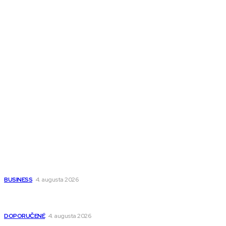
Melds CZ
Town Talk
Magazín AI
All The Best
Magazín PRO
Fitness MEDIUM
Wisdom-All-The-Best
Populárne
Ako vybrať autosedačku Nuna? Kompletný sprievodca od
narodenia až do 12 rokov
BUSINESS
4. augusta 2026
Detské pončá na kúpanie a pláž – jemné a priedušné pončá
pre deti s kapucňou
DOPORUČENÉ
4. augusta 2026