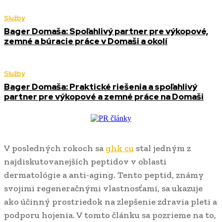
Služby
Bager Domaša: Spoľahlivý partner pre výkopové,
zemné a búracie práce v Domaši a okolí
Služby
Bager Domaša: Praktické riešenia a spoľahlivý
partner pre výkopové a zemné práce na Domaši
V posledných rokoch sa
ghk cu
stal jedným z
najdiskutovanejších peptidov v oblasti
dermatológie a anti-aging. Tento peptid, známy
svojimi regeneračnými vlastnosťami, sa ukazuje
ako účinný prostriedok na zlepšenie zdravia pleti a
podporu hojenia. V tomto článku sa pozrieme na to,