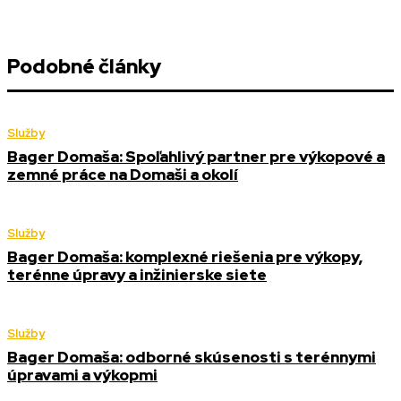
Podobné články
Služby
Bager Domaša: Spoľahlivý partner pre výkopové a
zemné práce na Domaši a okolí
Služby
Bager Domaša: komplexné riešenia pre výkopy,
terénne úpravy a inžinierske siete
Služby
Bager Domaša: odborné skúsenosti s terénnymi
úpravami a výkopmi