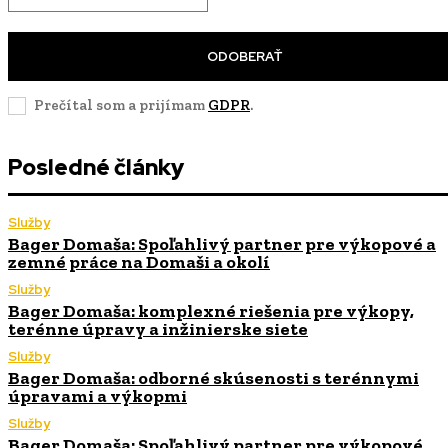
ODOBERAŤ
Prečítal som a prijímam
GDPR
.
Posledné články
Služby
Bager Domaša: Spoľahlivý partner pre výkopové a
zemné práce na Domaši a okolí
Služby
Bager Domaša: komplexné riešenia pre výkopy,
terénne úpravy a inžinierske siete
Služby
Bager Domaša: odborné skúsenosti s terénnymi
úpravami a výkopmi
Služby
Bager Domaša: Spoľahlivý partner pre výkopové,