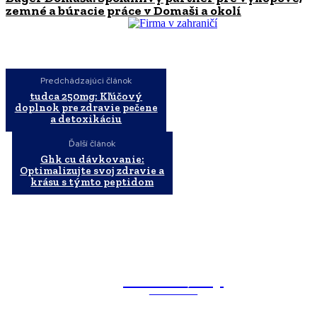
zemné a búracie práce v Domaši a okolí
Predchádzajúci článok
tudca 250mg: Kľúčový
doplnok pre zdravie pečene
a detoxikáciu
Ďalší článok
Ghk cu dávkovanie:
Optimalizujte svoj zdravie a
krásu s týmto peptidom
WebMailShop
MAGAZÍN