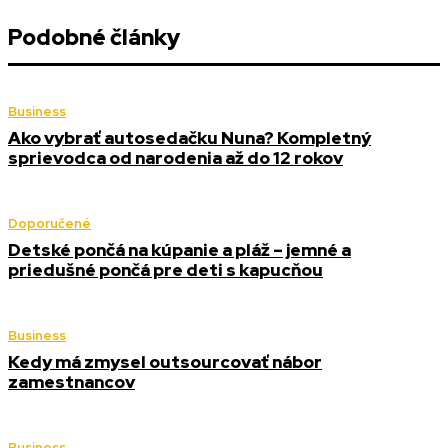
Podobné články
Business
Ako vybrať autosedačku Nuna? Kompletný
sprievodca od narodenia až do 12 rokov
Doporučené
Detské pončá na kúpanie a pláž – jemné a
priedušné pončá pre deti s kapucňou
Business
Kedy má zmysel outsourcovať nábor
zamestnancov
Business