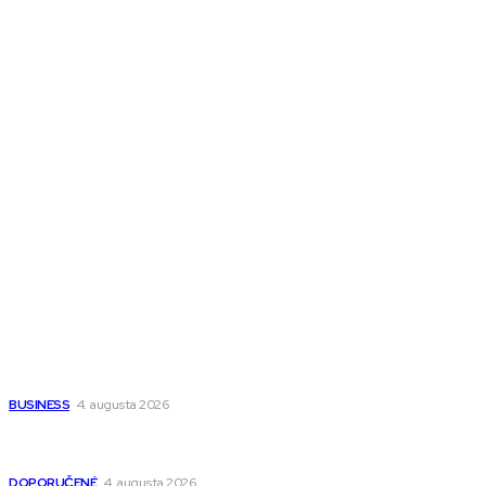
Melds SK
Melds CZ
Town Talk
Magazín AI
All The Best
Magazín PRO
Fitness MEDIUM
Wisdom-All-The-Best
Populárne
Ako vybrať autosedačku Nuna? Kompletný sprievodca od
narodenia až do 12 rokov
BUSINESS
4. augusta 2026
Detské pončá na kúpanie a pláž – jemné a priedušné pončá
pre deti s kapucňou
DOPORUČENÉ
4. augusta 2026