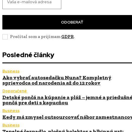
ODOBERAŤ
Prečítal som a prijímam
GDPR
.
Posledné články
Business
Ako vybrať autosedačku Nuna? Kompletný
sprievodca od narodenia až do 12 rokov
Doporučené
Detské pončá na kúpanie a pláž – jemné a priedušn
pončá pre deti s kapucňou
Business
Kedy má zmysel outsourcovať nábor zamestnanco
Business
Tepelné čerpadlo, plošný kolektor a hlbinný vrt: