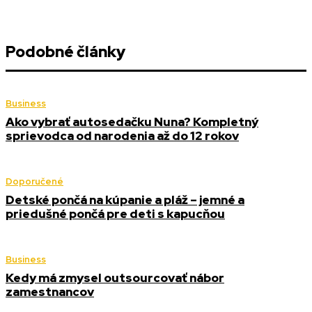
Podobné články
Business
Ako vybrať autosedačku Nuna? Kompletný
sprievodca od narodenia až do 12 rokov
Doporučené
Detské pončá na kúpanie a pláž – jemné a
priedušné pončá pre deti s kapucňou
Business
Kedy má zmysel outsourcovať nábor
zamestnancov