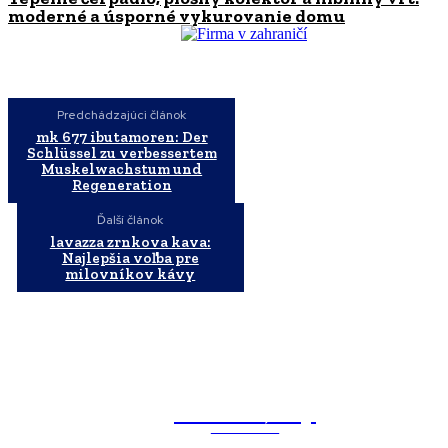
moderné a úsporné vykurovanie domu
Predchádzajúci článok
mk 677 ibutamoren: Der
Schlüssel zu verbessertem
Muskelwachstum und
Regeneration
Ďalší článok
lavazza zrnkova kava:
Najlepšia voľba pre
milovníkov kávy
WebMailShop
MAGAZÍN