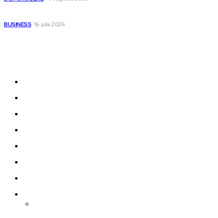
Kedy má zmysel outsourcovať nábor zamestnancov
BUSINESS
16. júla 2026
Odkazy
Novinky
AI
Produkty
Jedlo
Business
Služby
Nehnuteľnosti
Jazyk
Slovenčina