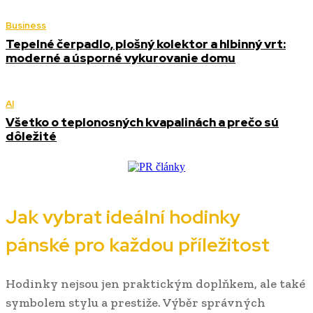
Business
Tepelné čerpadlo, plošný kolektor a hlbinný vrt:
moderné a úsporné vykurovanie domu
AI
Všetko o teplonosných kvapalinách a prečo sú
dôležité
Jak vybrat ideální hodinky
pánské pro každou příležitost
Hodinky nejsou jen praktickým doplňkem, ale také
symbolem stylu a prestiže. Výběr správných