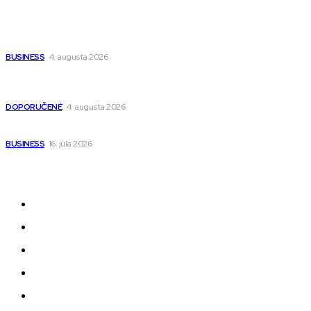
Populárne
Ako vybrať autosedačku Nuna? Kompletný sprievodca od
narodenia až do 12 rokov
BUSINESS
4. augusta 2026
Detské pončá na kúpanie a pláž – jemné a priedušné pončá
pre deti s kapucňou
DOPORUČENÉ
4. augusta 2026
Kedy má zmysel outsourcovať nábor zamestnancov
BUSINESS
16. júla 2026
Odkazy
Novinky
AI
Produkty
Jedlo
Business