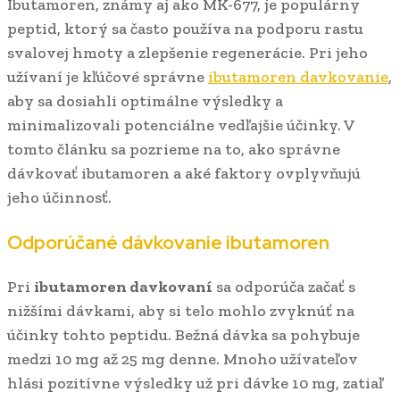
Ibutamoren, známy aj ako MK-677, je populárny
peptid, ktorý sa často používa na podporu rastu
svalovej hmoty a zlepšenie regenerácie. Pri jeho
užívaní je kľúčové správne
ibutamoren davkovanie
,
aby sa dosiahli optimálne výsledky a
minimalizovali potenciálne vedľajšie účinky. V
tomto článku sa pozrieme na to, ako správne
dávkovať ibutamoren a aké faktory ovplyvňujú
jeho účinnosť.
Odporúčané dávkovanie ibutamoren
Pri
ibutamoren davkovaní
sa odporúča začať s
nižšími dávkami, aby si telo mohlo zvyknúť na
účinky tohto peptidu. Bežná dávka sa pohybuje
medzi 10 mg až 25 mg denne. Mnoho užívateľov
hlási pozitívne výsledky už pri dávke 10 mg, zatiaľ