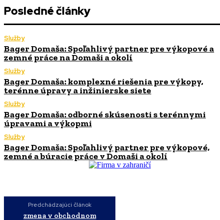
Posledné články
Služby
Bager Domaša: Spoľahlivý partner pre výkopové a
zemné práce na Domaši a okolí
Služby
Bager Domaša: komplexné riešenia pre výkopy,
terénne úpravy a inžinierske siete
Služby
Bager Domaša: odborné skúsenosti s terénnymi
úpravami a výkopmi
Služby
Bager Domaša: Spoľahlivý partner pre výkopové,
zemné a búracie práce v Domaši a okolí
Predchádzajúci článok
zmena v obchodnom