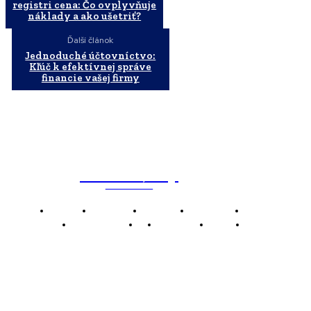
registri cena: Čo ovplyvňuje
náklady a ako ušetriť?
Ďalší článok
Jednoduché účtovníctvo:
Kľúč k efektívnej správe
financie vašej firmy
WebMailShop
MAGAZÍN
Domov
Business
Financie
Marketing
Politika
Technológie
AI
Produkty
Jedlo
Káva
WMS
WebMailShop je moderní technologický magazín,