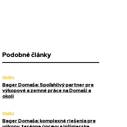
Podobné články
Služby
Bager Domaša: Spoľahlivý partner pre
výkopové a zemné práce na Domaši a
okolí
Služby
Bager Domaša: komplexné riešenia pre
výkopy, terénne úpravy a inžinierske