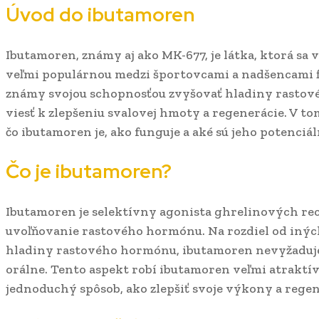
Úvod do ibutamoren
Ibutamoren, známy aj ako MK-677, je látka, ktorá sa
veľmi populárnou medzi športovcami a nadšencami fi
známy svojou schopnosťou zvyšovať hladiny rastové
viesť k zlepšeniu svalovej hmoty a regenerácie. V to
čo ibutamoren je, ako funguje a aké sú jeho potenciá
Čo je ibutamoren?
Ibutamoren je selektívny agonista ghrelinových rec
uvoľňovanie rastového hormónu. Na rozdiel od iných
hladiny rastového hormónu, ibutamoren nevyžaduje 
orálne. Tento aspekt robí ibutamoren veľmi atraktí
jednoduchý spôsob, ako zlepšiť svoje výkony a regen