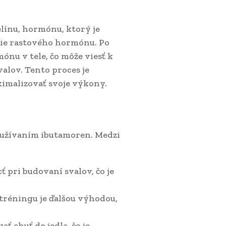
línu, hormónu, ktorý je
nie rastového hormónu. Po
ónu v tele, čo môže viesť k
valov. Tento proces je
aximalizovať svoje výkony.
 užívaním ibutamoren. Medzi
 pri budovaní svalov, čo je
 tréningu je ďalšou výhodou,
ť chuť do jedla, čo je