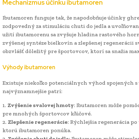
Mechanizmus účinku ibutamoren
Ibutamoren funguje tak, že napodobňuje účinky ghre
zodpovedný za stimuláciu chuti do jedla a uvoľňova
užití ibutamorenu sa zvyšuje hladina rastového horm
zvýšenej syntéze bielkovín a zlepšenej regenerácii s
obzvlášť dôležitý pre športovcov, ktorí sa snažia m
Výhody ibutamoren
Existuje niekoľko potenciálnych výhod spojených s
najvýznamnejšie patrí:
1.
Zvýšenie svalovej hmoty
: Ibutamoren môže pomôcť
pre mnohých športovcov kľúčové.
2.
Zlepšenie regenerácie
: Rýchlejšia regenerácia po
ktorú ibutamoren ponúka.
3.
Zvýšenie chuti do jedla
: Ibutamoren môže stimulova