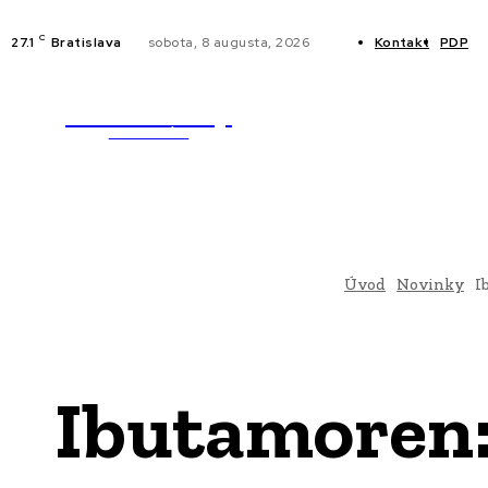
C
27.1
Bratislava
sobota, 8 augusta, 2026
Kontakt
PDP
WebMailShop
NOVINKY
MAGAZÍN
Úvod
Novinky
I
Ibutamoren: 