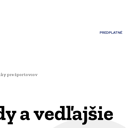
Môj účet
PREDPLATNÉ
NOSTI
JAZYK
átky pre športovcov
y a vedľajšie