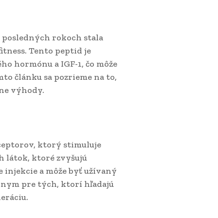
 v posledných rokoch stala
tness. Tento peptid je
ho hormónu a IGF-1, čo môže
mto článku sa pozrieme na to,
lne výhody.
eptorov, ktorý stimuluje
 látok, ktoré zvyšujú
injekcie a môže byť užívaný
vnym pre tých, ktorí hľadajú
eráciu.