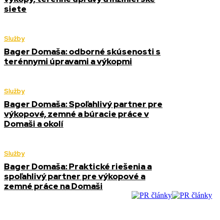
siete
Služby
Bager Domaša: odborné skúsenosti s
terénnymi úpravami a výkopmi
Služby
Bager Domaša: Spoľahlivý partner pre
výkopové, zemné a búracie práce v
Domaši a okolí
Služby
Bager Domaša: Praktické riešenia a
spoľahlivý partner pre výkopové a
zemné práce na Domaši