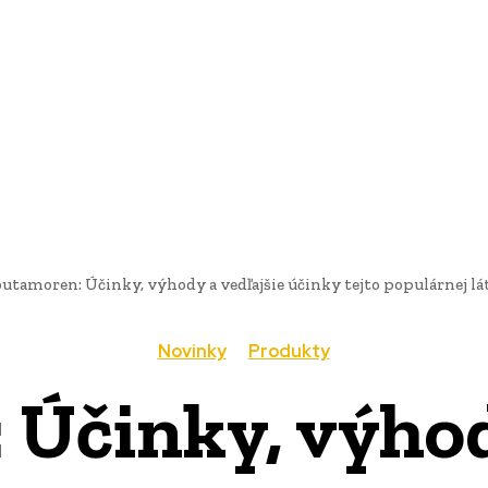
AI
PRODUKTY
JEDLO
BUSINESS
SLUŽBY
NEHNUTEĽ
butamoren: Účinky, výhody a vedľajšie účinky tejto populárnej l
Novinky
Produkty
Účinky, výhod