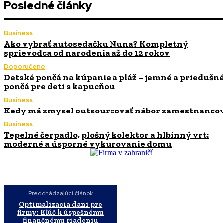
Posledné články
Business
Ako vybrať autosedačku Nuna? Kompletný
sprievodca od narodenia až do 12 rokov
Doporučené
Detské pončá na kúpanie a pláž – jemné a priedušn
pončá pre deti s kapucňou
Business
Kedy má zmysel outsourcovať nábor zamestnanco
Business
Tepelné čerpadlo, plošný kolektor a hlbinný vrt:
moderné a úsporné vykurovanie domu
Predchádzajúci článok
Optimalizacia dani pre
firmy: Kľúč k úspešnému
finančnému riadeniu