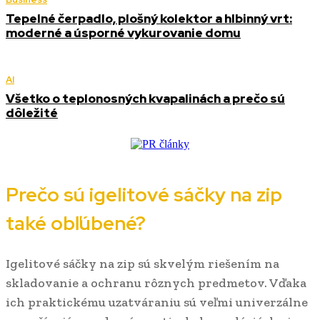
Tepelné čerpadlo, plošný kolektor a hlbinný vrt:
moderné a úsporné vykurovanie domu
AI
Všetko o teplonosných kvapalinách a prečo sú
dôležité
Prečo sú igelitové sáčky na zip
také obľúbené?
Igelitové sáčky na zip sú skvelým riešením na
skladovanie a ochranu rôznych predmetov. Vďaka
ich praktickému uzatváraniu sú veľmi univerzálne