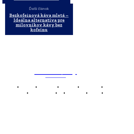
Ďalší článok
Bezkofeinová káva mletá –
Ideálna alternatíva pre
milovníkov kávy bez
kofeínu
WebMailShop
MAGAZÍN
Domov
Business
Financie
Marketing
Politika
Technológie
AI
Produkty
Jedlo
Káva
WMS
WebMailShop je moderní technologický magazín,
který vám přináší nejnovější novinky, trendy a analýzy