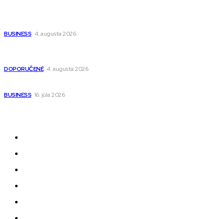
Ako vybrať autosedačku Nuna? Kompletný sprievodca od
narodenia až do 12 rokov
BUSINESS
4. augusta 2026
Detské pončá na kúpanie a pláž – jemné a priedušné pončá
pre deti s kapucňou
DOPORUČENÉ
4. augusta 2026
Kedy má zmysel outsourcovať nábor zamestnancov
BUSINESS
16. júla 2026
Odkazy
Novinky
AI
Produkty
Jedlo
Business
Služby