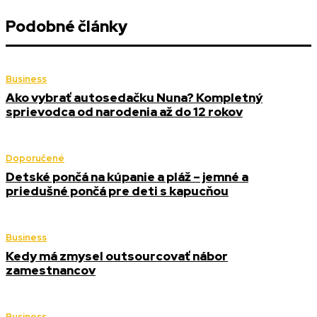
Podobné články
Business
Ako vybrať autosedačku Nuna? Kompletný
sprievodca od narodenia až do 12 rokov
Doporučené
Detské pončá na kúpanie a pláž – jemné a
priedušné pončá pre deti s kapucňou
Business
Kedy má zmysel outsourcovať nábor
zamestnancov
Business