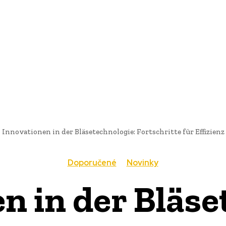
AI
PRODUKTY
JEDLO
BUSINESS
SLUŽBY
NEHNUTEĽ
Innovationen in der Bläsetechnologie: Fortschritte für Effizien
Doporučené
Novinky
n in der Bläse