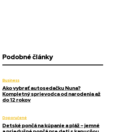
Podobné články
Business
Ako vybrať autosedačku Nuna?
Kompletný sprievodca od narodenia až
do 12 rokov
Doporučené
Detské pončá na kúpanie a pláž – jemné
a priedušné pončá pre deti s kapucňou