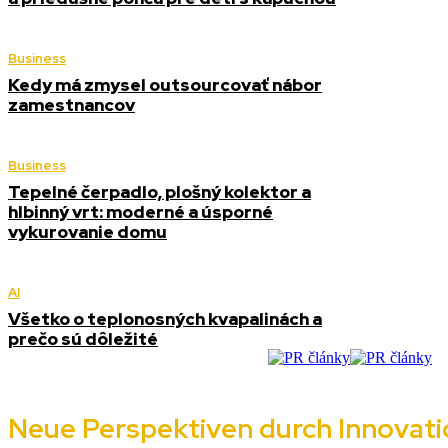
Business
Kedy má zmysel outsourcovať nábor
zamestnancov
Business
Tepelné čerpadlo, plošný kolektor a
hlbinný vrt: moderné a úsporné
vykurovanie domu
AI
Všetko o teplonosných kvapalinách a
prečo sú dôležité
Neue Perspektiven durch Innovati