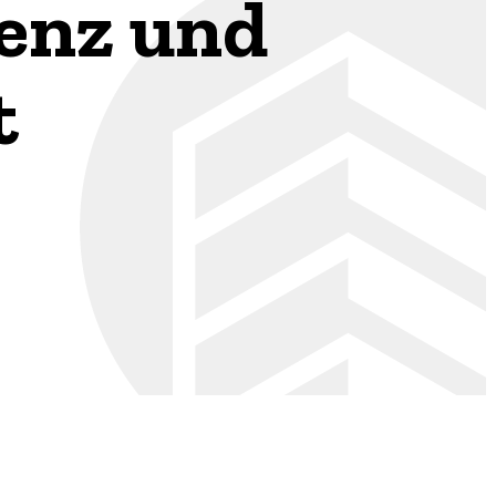
ienz und
t