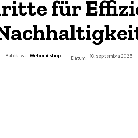
ritte für Effiz
Nachhaltigkei
Publikoval:
Webmailshop
10. septembra 2025
Dátum: