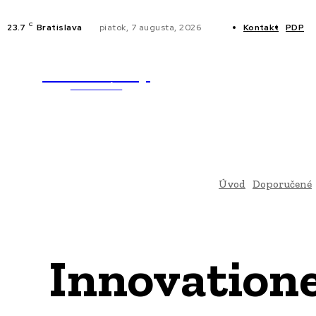
C
23.7
Bratislava
piatok, 7 augusta, 2026
Kontakt
PDP
WebMailShop
NOVINKY
MAGAZÍN
Úvod
Doporučené
Innovatione