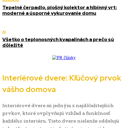
Tepelné čerpadlo, plošný kolektor a hlbinný vrt:
moderné a úsporné vykurovanie domu
AI
Všetko o teplonosných kvapalinách a prečo sú
dôležité
Interiérové dvere: Kľúčový prvok
vášho domova
Interiérové dvere sú jedným z najdôležitejších
prvkov, ktoré ovplyvňujú vzhľad a funkčnosť
každého interiéru. Tieto dvere nielenže oddelujú