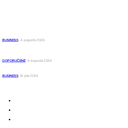
Wisdom-All-The-Best
Populárne
Ako vybrať autosedačku Nuna? Kompletný sprievodca od
narodenia až do 12 rokov
BUSINESS
4. augusta 2026
Detské pončá na kúpanie a pláž – jemné a priedušné pončá
pre deti s kapucňou
DOPORUČENÉ
4. augusta 2026
Kedy má zmysel outsourcovať nábor zamestnancov
BUSINESS
16. júla 2026
Odkazy
Novinky
AI
Produkty