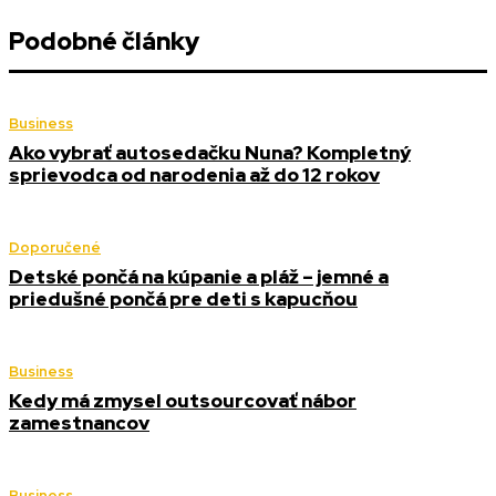
Podobné články
Business
Ako vybrať autosedačku Nuna? Kompletný
sprievodca od narodenia až do 12 rokov
Doporučené
Detské pončá na kúpanie a pláž – jemné a
priedušné pončá pre deti s kapucňou
Business
Kedy má zmysel outsourcovať nábor
zamestnancov
Business