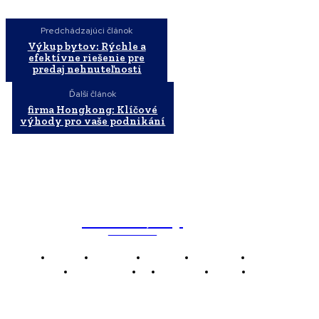
Predchádzajúci článok
Výkup bytov: Rýchle a
efektívne riešenie pre
predaj nehnuteľnosti
Ďalší článok
firma Hongkong: Klíčové
výhody pro vaše podnikání
WebMailShop
MAGAZÍN
Domov
Business
Financie
Marketing
Politika
Technológie
AI
Produkty
Jedlo
Káva
WMS