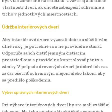
byť viac zamerané na estetiku. Zvážte aj akustické
vlastnosti dverí, ak chcete zabezpečiť súkromie a
ticho v jednotlivých miestnostiach.
Údržba interiérových dverí
Aby interiérové dvere vyzerali dobre a slúžili vám
dlhé roky, je potrebné sa o ne pravidelne starať.
Odporúča sa ich čistiť jemným čistiacim
prostriedkom a pravidelne kontrolovať pánty a
zámky. V prípade drevených dverí je dobré ich raz
za čas ošetriť ochranným olejom alebo lakom, aby
sa predišlo poškodeniu.
Výber správnych interiérových dverí
Pri výbere interiérových dverí by ste mali zvážiť aj
ich cenu. Na trhu existuje široká škála cenových