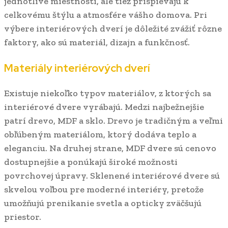
jednotlivé miestnosti, ale tiež prispievajú k
celkovému štýlu a atmosfére vášho domova. Pri
výbere interiérových dverí je dôležité zvážiť rôzne
faktory, ako sú materiál, dizajn a funkčnosť.
Materiály interiérových dverí
Existuje niekoľko typov materiálov, z ktorých sa
interiérové dvere vyrábajú. Medzi najbežnejšie
patrí drevo, MDF a sklo. Drevo je tradičným a veľmi
obľúbeným materiálom, ktorý dodáva teplo a
eleganciu. Na druhej strane, MDF dvere sú cenovo
dostupnejšie a ponúkajú široké možnosti
povrchovej úpravy. Sklenené interiérové dvere sú
skvelou voľbou pre moderné interiéry, pretože
umožňujú prenikanie svetla a opticky zväčšujú
priestor.