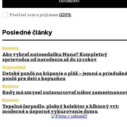
ODOBERAŤ
Prečítal som a prijímam
GDPR
.
Posledné články
Business
Ako vybrať autosedačku Nuna? Kompletný
sprievodca od narodenia až do 12 rokov
Doporučené
Detské pončá na kúpanie a pláž – jemné a priedušn
pončá pre deti s kapucňou
Business
Kedy má zmysel outsourcovať nábor zamestnanco
Business
Tepelné čerpadlo, plošný kolektor a hlbinný vrt:
moderné a úsporné vykurovanie domu