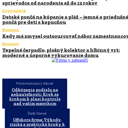
sprievodca od narodenia až do 12 rokov
Doporučené
Detské pončá na kúpanie a pláž – jemné a priedušn
pončá pre deti s kapucňou
Business
Kedy má zmysel outsourcovať nábor zamestnanco
Business
Tepelné čerpadlo, plošný kolektor a hlbinný vrt:
moderné a úsporné vykurovanie domu
Predchádzajúci článok
Odkúpenie podielu na
nehnuteľnosti: Krok za
krokom k plnej kontrole
nad vaším majetkom
Ďalší článok
Offshore firma: Výhody,
riziká a praktické kroky k