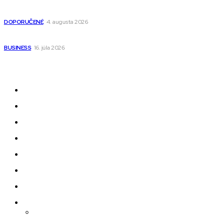
Detské pončá na kúpanie a pláž – jemné a priedušné pončá
pre deti s kapucňou
DOPORUČENÉ
4. augusta 2026
Kedy má zmysel outsourcovať nábor zamestnancov
BUSINESS
16. júla 2026
Odkazy
Novinky
AI
Produkty
Jedlo
Business
Služby
Nehnuteľnosti
Jazyk
Slovenčina