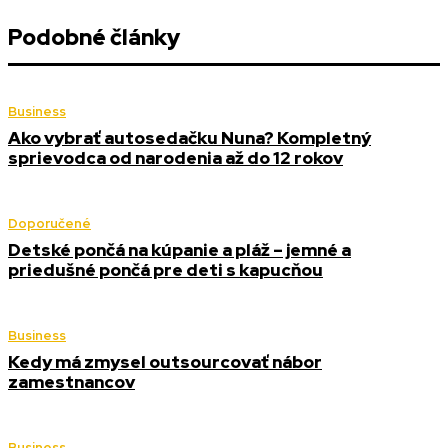
Podobné články
Business
Ako vybrať autosedačku Nuna? Kompletný
sprievodca od narodenia až do 12 rokov
Doporučené
Detské pončá na kúpanie a pláž – jemné a
priedušné pončá pre deti s kapucňou
Business
Kedy má zmysel outsourcovať nábor
zamestnancov
Business