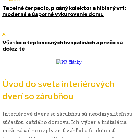
Tepelné čerpadlo, plošný kolektor a hlbinný vrt:
moderné a úsporné vykurovanie domu
AI
Všetko o teplonosných kvapalinách a prečo sú
dôležité
Úvod do sveta interiérových
dverí so zárubňou
Interiérové dvere so zárubňou sú neodmysliteľnou
súčasťou každého domova. Ich výber a inštalácia
môžu zásadne ovplyvniť vzhľad a funkčnosť