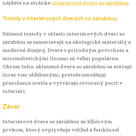
nájdete na stránke
interiérové dvere so zárubňou
.
Trendy v interiérových dverách so zárubňou
Súčasné trendy v oblasti interiérových dverí so
zárubňou sa zameriavajú na ekologické materiály a
moderné dizajny. Dvere s prírodným povrchom a
minimalistickými líniami sú veľmi populárne.
Okrem toho, sklenené dvere so zárubňou sa stávajú
čoraz viac obľúbenými, pretože umožňujú
prenikanie svetla a vytvárajú otvorený pocit v
interiéri.
Záver
Interiérové dvere so zárubňou sú kľúčovým
prvkom, ktorý ovplyvňuje vzhľad a funkčnosť