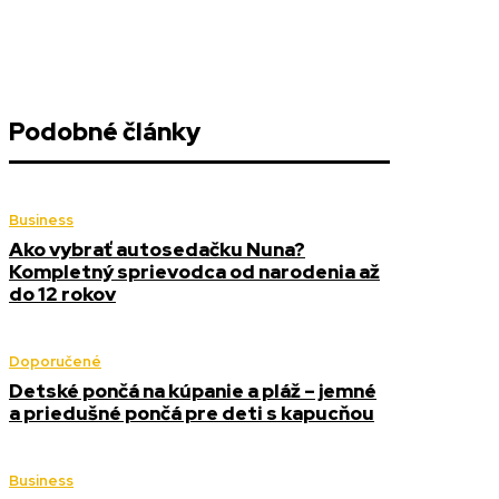
Podobné články
Business
Ako vybrať autosedačku Nuna?
Kompletný sprievodca od narodenia až
do 12 rokov
Doporučené
Detské pončá na kúpanie a pláž – jemné
a priedušné pončá pre deti s kapucňou
Business