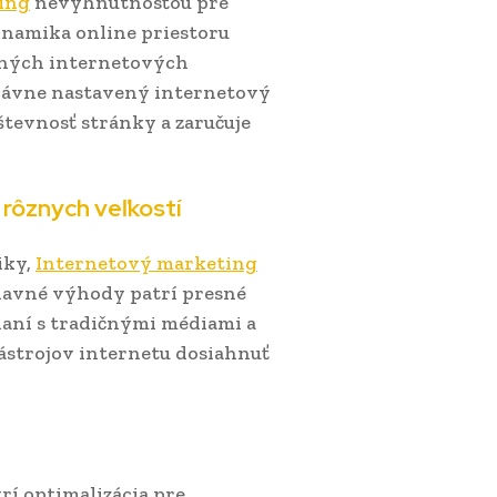
ing
nevyhnutnosťou pre
Dynamika online priestoru
inných internetových
právne nastavený internetový
tevnosť stránky a zaručuje
rôznych veľkostí
iky,
Internetový marketing
hlavné výhody patrí presné
vnaní s tradičnými médiami a
ástrojov internetu dosiahnuť
í optimalizácia pre