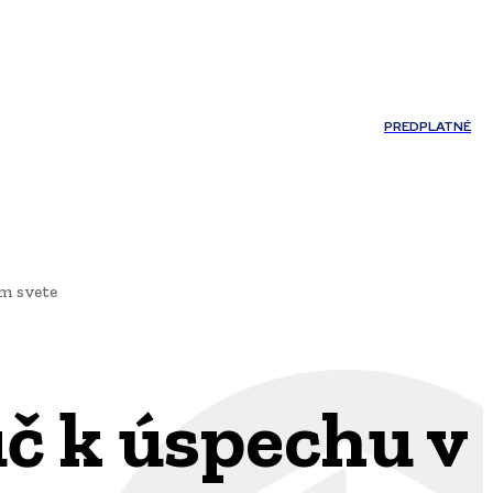
Môj účet
PREDPLATNÉ
NOSTI
JAZYK
om svete
č k úspechu v