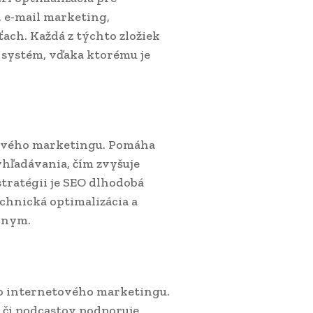
 e-mail marketing,
ťach. Každá z týchto zložiek
 systém, vďaka ktorému je
tového marketingu. Pomáha
hľadávania, čím zvyšuje
stratégii je SEO dlhodobá
chnická optimalizácia a
ívnym.
ho internetového marketingu.
 či podcastov podporuje