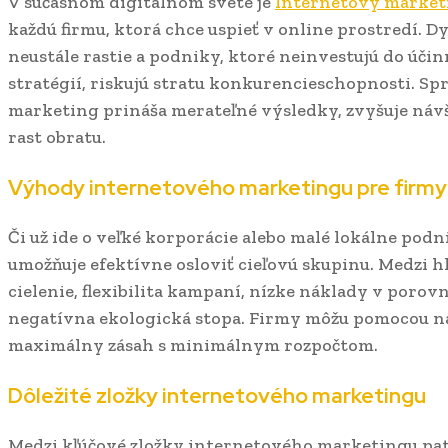
V súčasnom digitálnom svete je
Internetový market
každú firmu, ktorá chce uspieť v online prostredí. 
neustále rastie a podniky, ktoré neinvestujú do úč
stratégií, riskujú stratu konkurencieschopnosti. S
marketing prináša merateľné výsledky, zvyšuje návš
rast obratu.
Výhody internetového marketingu pre firmy 
Či už ide o veľké korporácie alebo malé lokálne podn
umožňuje efektívne osloviť cieľovú skupinu. Medzi 
cielenie, flexibilita kampaní, nízke náklady v poro
negatívna ekologická stopa. Firmy môžu pomocou n
maximálny zásah s minimálnym rozpočtom.
Dôležité zložky internetového marketingu
Medzi kľúčové zložky internetového marketingu patr