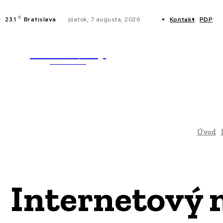
C
23.1
Bratislava
piatok, 7 augusta, 2026
Kontakt
PDP
WebMailShop
NOVINKY
MAGAZÍN
Úvod
Internetový 