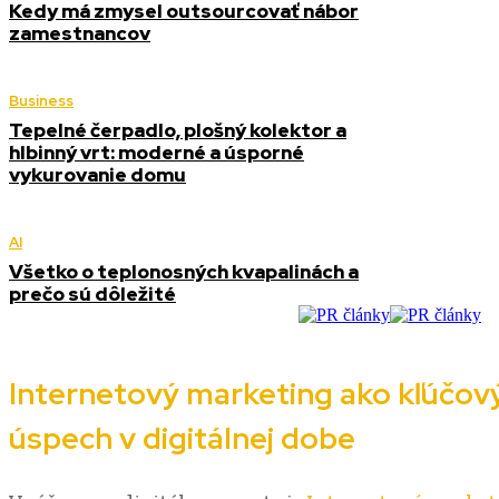
Kedy má zmysel outsourcovať nábor
zamestnancov
Business
Tepelné čerpadlo, plošný kolektor a
hlbinný vrt: moderné a úsporné
vykurovanie domu
AI
Všetko o teplonosných kvapalinách a
prečo sú dôležité
Internetový marketing ako kľúčový
úspech v digitálnej dobe