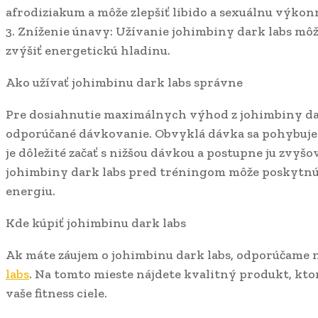
afrodiziakum a môže zlepšiť libido a sexuálnu výkon
3. Zníženie únavy: Užívanie johimbiny dark labs môž
zvýšiť energetickú hladinu.
Ako užívať johimbinu dark labs správne
Pre dosiahnutie maximálnych výhod z johimbiny dark
odporúčané dávkovanie. Obvyklá dávka sa pohybuje 
je dôležité začať s nižšou dávkou a postupne ju zvyšo
johimbiny dark labs pred tréningom môže poskytn
energiu.
Kde kúpiť johimbinu dark labs
Ak máte záujem o johimbinu dark labs, odporúčame 
labs
. Na tomto mieste nájdete kvalitný produkt, k
vaše fitness ciele.