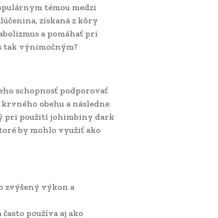
 populárnym témou medzi
lúčenina, získaná z kôry
abolizmus a pomáhať pri
abs tak výnimočným?
jeho schopnosť podporovať
do krvného obehu a následne
ný pri použití johimbiny dark
toré by mohlo využiť ako
o zvýšený výkon a
 často používa aj ako