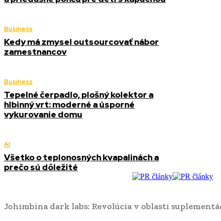
Business
Kedy má zmysel outsourcovať nábor
zamestnancov
Business
Tepelné čerpadlo, plošný kolektor a
hlbinný vrt: moderné a úsporné
vykurovanie domu
AI
Všetko o teplonosných kvapalinách a
prečo sú dôležité
Johimbina dark labs: Revolúcia v oblasti suplementá