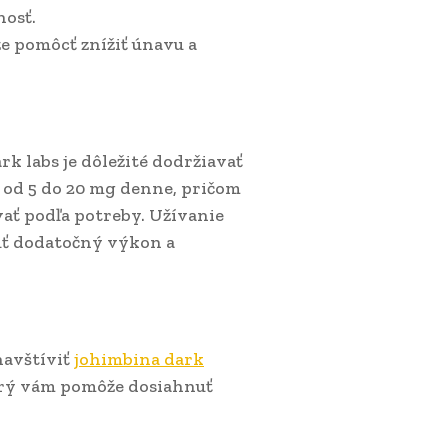
nosť.
e pomôcť znížiť únavu a
 labs je dôležité dodržiavať
od 5 do 20 mg denne, pričom
vať podľa potreby. Užívanie
úť dodatočný výkon a
navštíviť
johimbina dark
torý vám pomôže dosiahnuť