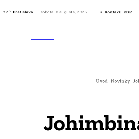
C
27
Bratislava
sobota, 8 augusta, 2026
Kontakt
PDP
WebMailShop
NOVINKY
MAGAZÍN
Úvod
Novinky
Jo
Johimbina