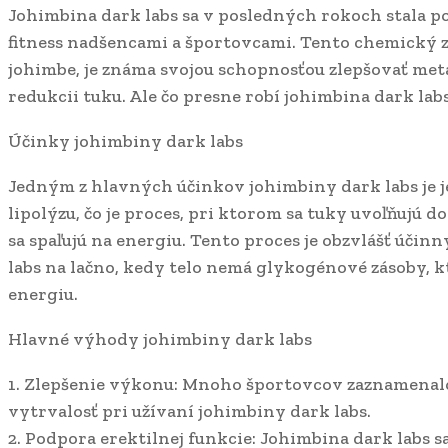
Johimbina dark labs sa v posledných rokoch stala
fitness nadšencami a športovcami. Tento chemický z
johimbe, je známa svojou schopnosťou zlepšovať met
redukcii tuku. Ale čo presne robí johimbina dark l
Účinky johimbiny dark labs
Jedným z hlavných účinkov johimbiny dark labs je 
lipolýzu, čo je proces, pri ktorom sa tuky uvoľňujú 
sa spaľujú na energiu. Tento proces je obzvlášť účin
labs na lačno, kedy telo nemá glykogénové zásoby, k
energiu.
Hlavné výhody johimbiny dark labs
1. Zlepšenie výkonu: Mnoho športovcov zaznamenal
vytrvalosť pri užívaní johimbiny dark labs.
2. Podpora erektilnej funkcie: Johimbina dark labs sa