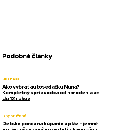
Podobné články
Business
Ako vybrať autosedačku Nuna?
Kompletný sprievodca od narodenia až
do 12 rokov
Doporučené
Detské pončá na kúpanie a pláž – jemné
a priedušné pončá pre deti s kapucňou