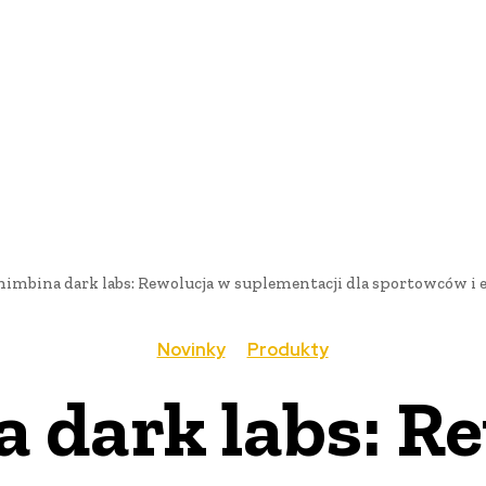
AI
PRODUKTY
JEDLO
BUSINESS
SLUŽBY
NEHNUTEĽ
himbina dark labs: Rewolucja w suplementacji dla sportowców i 
Novinky
Produkty
 dark labs: R