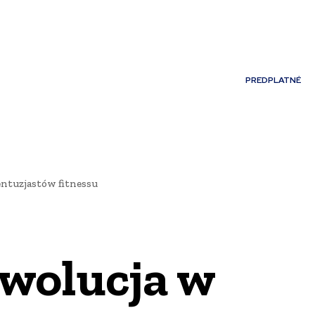
Môj účet
PREDPLATNÉ
NOSTI
JAZYK
entuzjastów fitnessu
ewolucja w