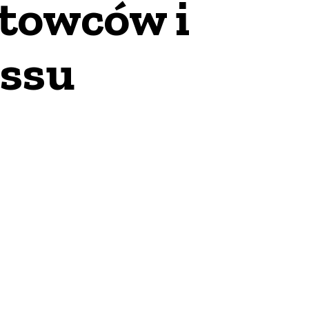
rtowców i
essu