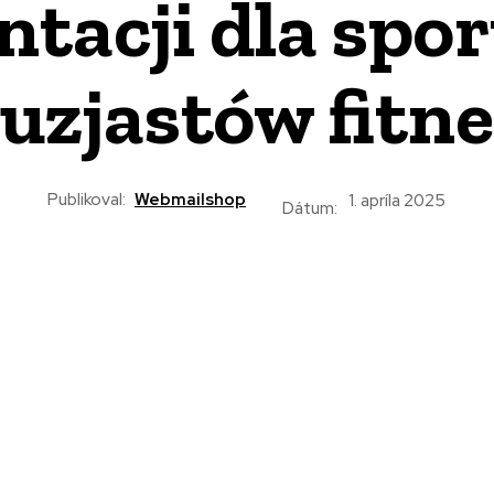
tacji dla spo
uzjastów fitn
Publikoval:
Webmailshop
1. apríla 2025
Dátum: