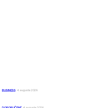
Ďalšie magazíny
Melds SK
Melds CZ
Town Talk
Magazín AI
All The Best
Magazín PRO
Fitness MEDIUM
Wisdom-All-The-Best
Populárne
Ako vybrať autosedačku Nuna? Kompletný sprievodca od
narodenia až do 12 rokov
BUSINESS
4. augusta 2026
Detské pončá na kúpanie a pláž – jemné a priedušné pončá
pre deti s kapucňou
DOPORUČENÉ
4. augusta 2026