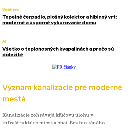
Business
Tepelné čerpadlo, plošný kolektor a hlbinný vrt:
moderné a úsporné vykurovanie domu
AI
Všetko o teplonosných kvapalinách a prečo sú
dôležité
Význam kanalizácie pre moderné
mestá
Kanalizácie zohrávajú kľúčovú úlohu v
infraštruktúre miest a obcí. Bez funkčného