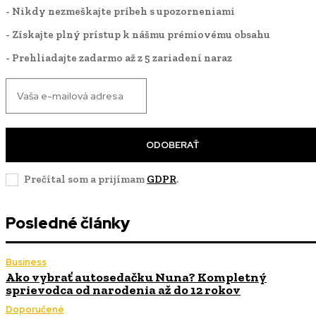
- Nikdy nezmeškajte príbeh s upozorneniami
- Získajte plný prístup k nášmu prémiovému obsahu
- Prehliadajte zadarmo až z 5 zariadení naraz
ODOBERAŤ
Prečítal som a prijímam
GDPR
.
Posledné články
Business
Ako vybrať autosedačku Nuna? Kompletný
sprievodca od narodenia až do 12 rokov
Doporučené