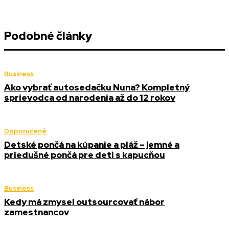
Podobné články
Business
Ako vybrať autosedačku Nuna? Kompletný
sprievodca od narodenia až do 12 rokov
Doporučené
Detské pončá na kúpanie a pláž – jemné a
priedušné pončá pre deti s kapucňou
Business
Kedy má zmysel outsourcovať nábor
zamestnancov