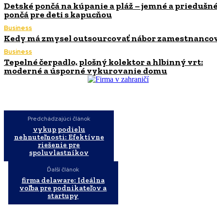
Detské pončá na kúpanie a pláž – jemné a priedušn
pončá pre deti s kapucňou
Business
Kedy má zmysel outsourcovať nábor zamestnanco
Business
Tepelné čerpadlo, plošný kolektor a hlbinný vrt:
moderné a úsporné vykurovanie domu
Predchádzajúci článok
vykup podielu
nehnuteľnosti: Efektívne
riešenie pre
spoluvlastníkov
Ďalší článok
firma delaware: Ideálna
voľba pre podnikateľov a
startupy