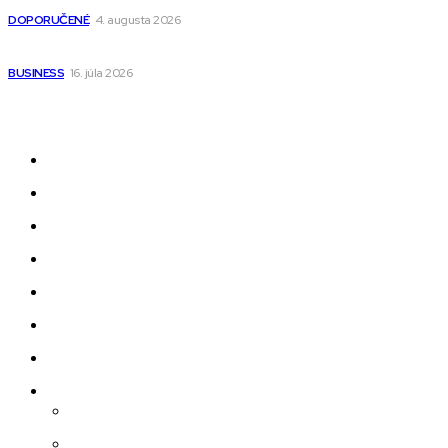
DOPORUČENÉ
4. augusta 2026
Kedy má zmysel outsourcovať nábor zamestnancov
BUSINESS
16. júla 2026
Odkazy
Novinky
AI
Produkty
Jedlo
Business
Služby
Nehnuteľnosti
Jazyk
Slovenčina
Čeština