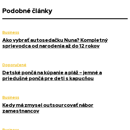
Podobné články
Business
Ako vybrať autosedačku Nuna? Kompletný
sprievodca od narodenia až do 12 rokov
Doporučené
Detské pončá na kúpanie a pláž – jemné a
priedušné pončá pre deti s kapucňou
Business
Kedy má zmysel outsourcovať nábor
zamestnancov
Business