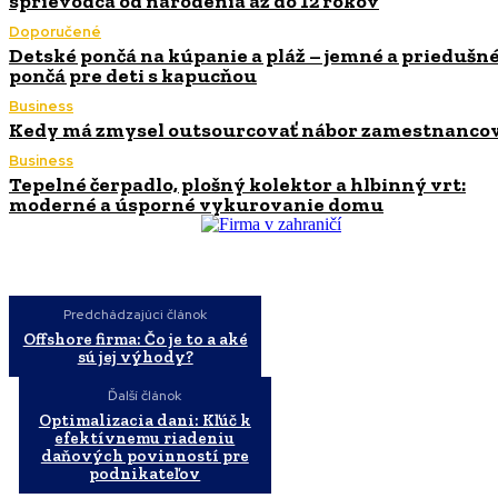
sprievodca od narodenia až do 12 rokov
Doporučené
Detské pončá na kúpanie a pláž – jemné a priedušn
pončá pre deti s kapucňou
Business
Kedy má zmysel outsourcovať nábor zamestnanco
Business
Tepelné čerpadlo, plošný kolektor a hlbinný vrt:
moderné a úsporné vykurovanie domu
Predchádzajúci článok
Offshore firma: Čo je to a aké
sú jej výhody?
Ďalší článok
Optimalizacia dani: Kľúč k
efektívnemu riadeniu
daňových povinností pre
podnikateľov