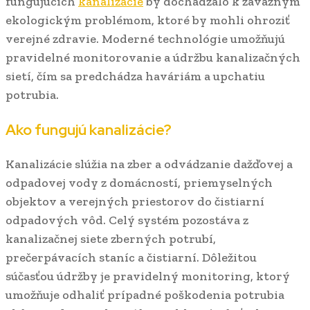
fungujúcich
kanalizácie
by dochádzalo k závažným
ekologickým problémom, ktoré by mohli ohroziť
verejné zdravie. Moderné technológie umožňujú
pravidelné monitorovanie a údržbu kanalizačných
sietí, čím sa predchádza haváriám a upchatiu
potrubia.
Ako fungujú kanalizácie?
Kanalizácie slúžia na zber a odvádzanie dažďovej a
odpadovej vody z domácností, priemyselných
objektov a verejných priestorov do čistiarní
odpadových vôd. Celý systém pozostáva z
kanalizačnej siete zberných potrubí,
prečerpávacích staníc a čistiarní. Dôležitou
súčasťou údržby je pravidelný monitoring, ktorý
umožňuje odhaliť prípadné poškodenia potrubia