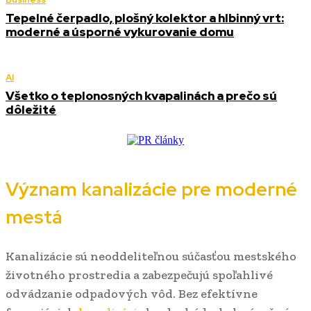
Tepelné čerpadlo, plošný kolektor a hlbinný vrt:
moderné a úsporné vykurovanie domu
AI
Všetko o teplonosných kvapalinách a prečo sú
dôležité
Význam kanalizácie pre moderné
mestá
Kanalizácie sú neoddeliteľnou súčasťou mestského
životného prostredia a zabezpečujú spoľahlivé
odvádzanie odpadových vôd. Bez efektívne