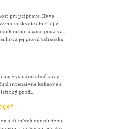
nosť pri príprave. Kava
ovnako skvele chutí aj v
sledok odporúčame používať
achová jej pravú taliansku
vňuje výslednú chuť kavy
ňujú intenzívne kakaové a
stický profil.
tige?
á na akúkoľvek dennú dobu.
nergiu a večer poteší ako