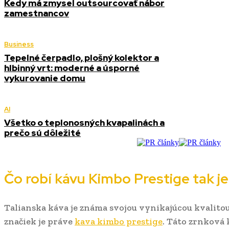
Kedy má zmysel outsourcovať nábor
zamestnancov
Business
Tepelné čerpadlo, plošný kolektor a
hlbinný vrt: moderné a úsporné
vykurovanie domu
AI
Všetko o teplonosných kvapalinách a
prečo sú dôležité
Čo robí kávu Kimbo Prestige tak j
Talianska káva je známa svojou vynikajúcou kvalito
značiek je práve
kava kimbo prestige
. Táto zrnková 