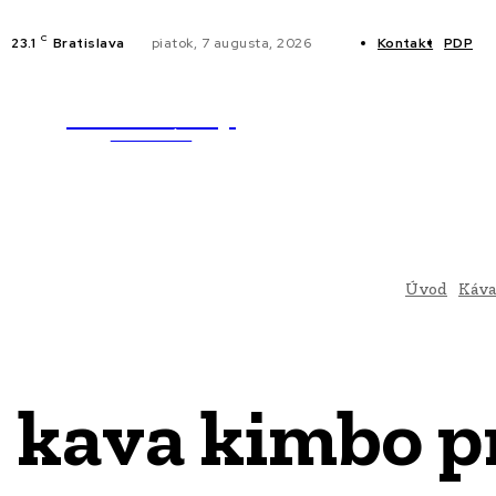
C
23.1
Bratislava
piatok, 7 augusta, 2026
Kontakt
PDP
WebMailShop
NOVINKY
MAGAZÍN
Úvod
Káva
kava kimbo pr