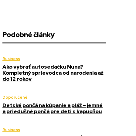
Podobné články
Business
Ako vybrať autosedačku Nuna?
Kompletný sprievodca od narodenia až
do 12 rokov
Doporučené
Detské pončá na kúpanie a pláž – jemné
a priedušné pončá pre deti s kapucňou
Business