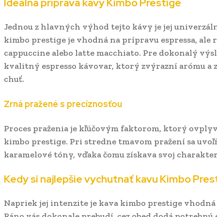
Ideálna príprava kávy Kimbo Prestige
Jednou z hlavných výhod tejto kávy je jej univerzál
kimbo prestige je vhodná na prípravu espressa, ale r
cappuccine alebo latte macchiato. Pre dokonalý vý
kvalitný espresso kávovar, ktorý zvýrazní arómu a z
chuť.
Zrná pražené s precíznosťou
Proces praženia je kľúčovým faktorom, ktorý ovply
kimbo prestige. Pri stredne tmavom pražení sa uvoľ
karamelové tóny, vďaka čomu získava svoj charakteri
Kedy si najlepšie vychutnať kavu Kimbo Pres
Napriek jej intenzite je kava kimbo prestige vhodn
Ráno vás dokonale prebudí, cez obed dodá potrebnú e