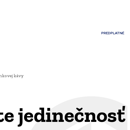
Môj účet
PREDPLATNÉ
NOSTI
JAZYK
rnkovej kávy
te jedinečnosť