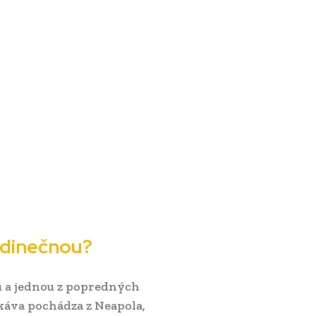
edinečnou?
u a jednou z popredných
káva pochádza z Neapola,