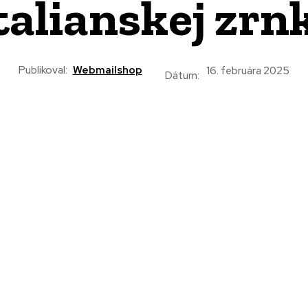
 talianskej zrn
Publikoval:
Webmailshop
16. februára 2025
Dátum: