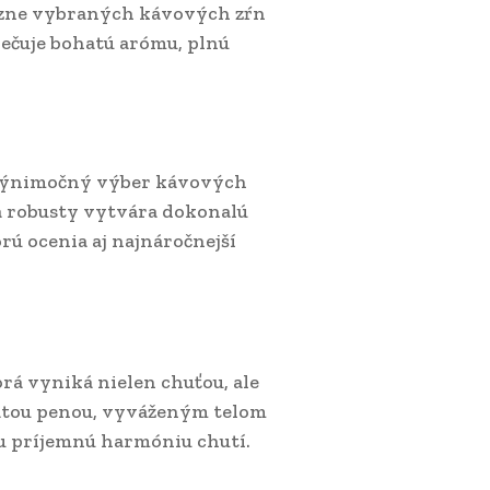
ecízne vybraných kávových zŕn
pečuje bohatú arómu, plnú
a výnimočný výber kávových
 a robusty vytvára dokonalú
rú ocenia aj najnáročnejší
á vyniká nielen chuťou, ale
atou penou, vyváženým telom
ku príjemnú harmóniu chutí.