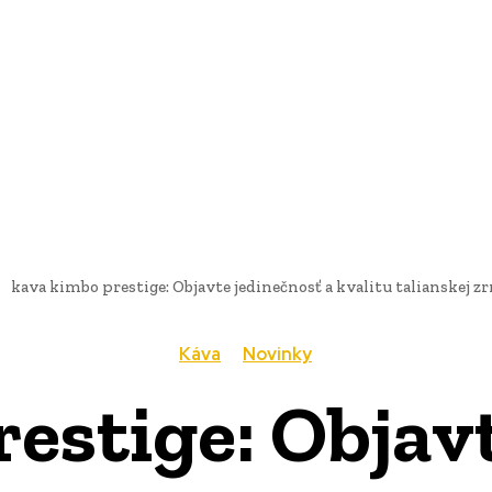
AI
PRODUKTY
JEDLO
BUSINESS
SLUŽBY
NEHNUTEĽ
kava kimbo prestige: Objavte jedinečnosť a kvalitu talianskej z
Káva
Novinky
estige: Objav