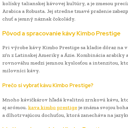
kolísky talianskej kávovej kultúry, a je zmesou pr
Arabica a Robusta. Jej stredne tmavé praženie zabez
chuť a jemný náznak čokolády.
Pôvod a spracovanie kávy Kimbo Prestige
Pri výrobe kávy Kimbo Prestige sa kladie dôraz n
zŕn z Latinskej Ameriky a Ázie. Kombinácia arabiky
rovnováhu medzi jemnou kyslosťou a intenzitou, kto
milovníci kávy.
Prečo si vybrať kávu Kimbo Prestige?
Mnoho kávičkárov hľadá kvalitnú zrnkovú kávu, ktor
aj arómou.
kava kimbo prestige
je známa svojou boh
a dlhotrvajúcou dochuťou, ktorá zanecháva na jazy