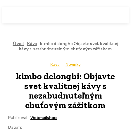
WebMailShop
MAGAZÍN
Úvod
Káva
kimbo delonghi: Objavte svet kvalitnej
kávy s nezabudnuteľným chuťovým zážitkom
Káva
Novinky
kimbo delonghi: Objavte
svet kvalitnej kávy s
nezabudnuteľným
chuťovým zážitkom
Publikoval:
Webmailshop
Dátum: