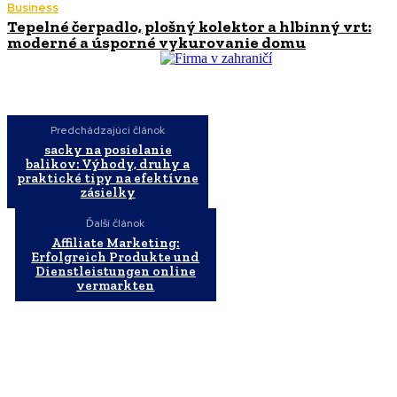
Business
Tepelné čerpadlo, plošný kolektor a hlbinný vrt:
moderné a úsporné vykurovanie domu
Predchádzajúci článok
sacky na posielanie
balikov: Výhody, druhy a
praktické tipy na efektívne
zásielky
Ďalší článok
Affiliate Marketing:
Erfolgreich Produkte und
Dienstleistungen online
vermarkten