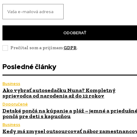
ODOBERAŤ
Prečítal som a prijímam
GDPR
.
Posledné články
Business
Ako vybrať autosedačku Nuna? Kompletný
sprievodca od narodenia až do 12 rokov
Doporučené
Detské pončá na kúpanie a pláž – jemné a priedušn
pončá pre deti s kapucňou
Business
Kedy má zmysel outsourcovať nábor zamestnanco