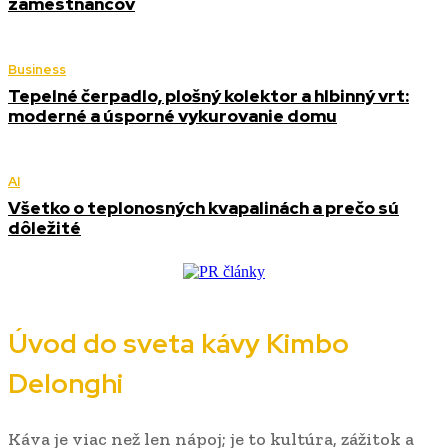
zamestnancov
Business
Tepelné čerpadlo, plošný kolektor a hlbinný vrt:
moderné a úsporné vykurovanie domu
AI
Všetko o teplonosných kvapalinách a prečo sú
dôležité
Úvod do sveta kávy Kimbo
Delonghi
Káva je viac než len nápoj; je to kultúra, zážitok a