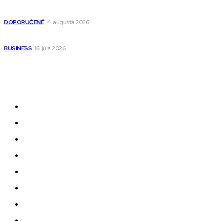
Detské pončá na kúpanie a pláž – jemné a priedušné pončá
pre deti s kapucňou
DOPORUČENÉ
4. augusta 2026
Kedy má zmysel outsourcovať nábor zamestnancov
BUSINESS
16. júla 2026
Odkazy
Novinky
AI
Produkty
Jedlo
Business
Služby
Nehnuteľnosti
Jazyk