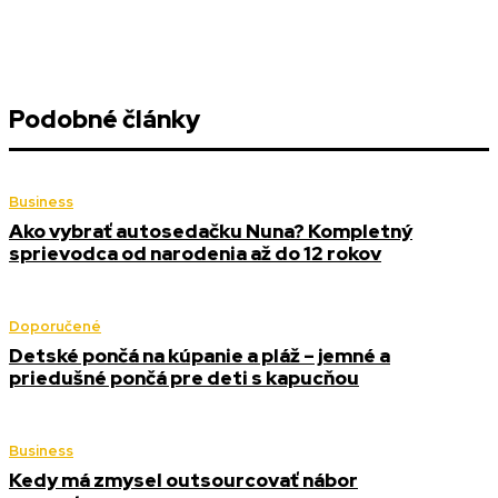
Podobné články
Business
Ako vybrať autosedačku Nuna? Kompletný
sprievodca od narodenia až do 12 rokov
Doporučené
Detské pončá na kúpanie a pláž – jemné a
priedušné pončá pre deti s kapucňou
Business
Kedy má zmysel outsourcovať nábor