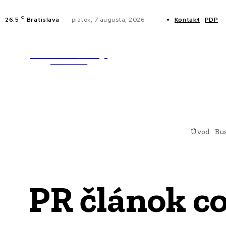
C
26.5
Bratislava
piatok, 7 augusta, 2026
Kontakt
PDP
WebMailShop
NOVINKY
MAGAZÍN
Úvod
Bu
PR článok co