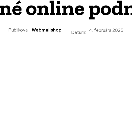
é online pod
Publikoval:
Webmailshop
4. februára 2025
Dátum: