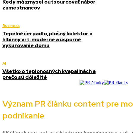
Kedy má zmysel outsourcovať nábor
zamestnancov
Business
Tepelné čerpadlo, plošný kolektor a
hlbinný vrt: moderné a úsporné
vykurovanie domu
AI
Všetko o teplonosných kvapalinách a
prečo sú dôležité
Význam PR článku content pre mo
podnikanie
PR článok content je základným kameňom pre efekt