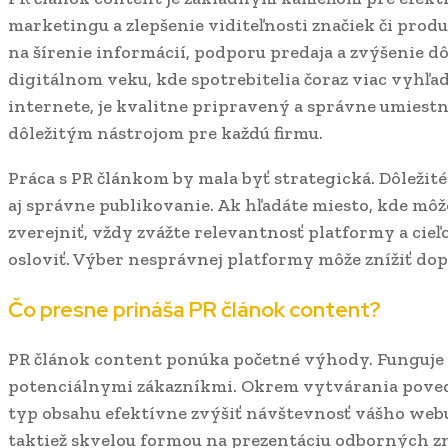
marketingu a zlepšenie viditeľnosti značiek či produ
na šírenie informácií, podporu predaja a zvýšenie d
digitálnom veku, kde spotrebitelia čoraz viac vyhľa
internete, je kvalitne pripravený a správne umiest
dôležitým nástrojom pre každú firmu.
Práca s PR článkom by mala byť strategická. Dôležité 
aj správne publikovanie. Ak hľadáte miesto, kde môž
zverejniť, vždy zvážte relevantnosť platformy a cie
osloviť. Výber nesprávnej platformy môže znížiť do
Čo presne prináša PR článok content?
PR článok content ponúka početné výhody. Funguje 
potenciálnymi zákazníkmi. Okrem vytvárania poved
typ obsahu efektívne zvýšiť návštevnosť vášho webu
taktiež skvelou formou na prezentáciu odborných zn