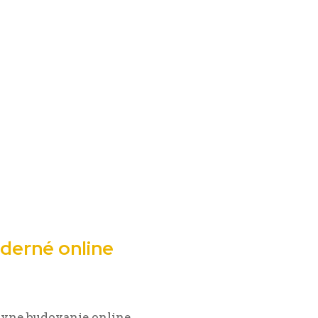
derné online
ívne budovanie online