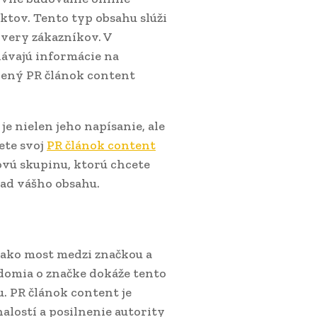
ktov. Tento typ obsahu slúži
ôvery zákazníkov. V
dávajú informácie na
nený PR článok content
je nielen jeho napísanie, ale
ete svoj
PR článok content
ľovú skupinu, ktorú chcete
pad vášho obsahu.
ako most medzi značkou a
omia o značke dokáže tento
. PR článok content je
alostí a posilnenie autority