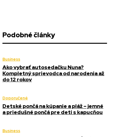
Podobné články
Business
Ako vybrať autosedačku Nuna?
Kompletný sprievodca od narodenia až
do 12 rokov
Doporučené
Detské pončá na kúpanie a pláž – jemné
a priedušné pončá pre deti s kapucňou
Business