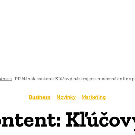
AI
PRODUKTY
JEDLO
BUSINESS
SLUŽBY
NEHNUTEĽ
siness
PR článok content: Kľúčový nástroj pre moderné online 
Business
Novinky
Marketing
ntent: Kľúčov