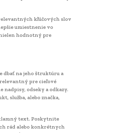
 relevantných kľúčových slov
lepšie umiestnenie vo
 nielen hodnotný pre
e dbať na jeho štruktúru a
 relevantný pre cieľové
e nadpisy, odseky a odkazy.
kt, služba, alebo značka,
eklamný text. Poskytnite
ých rád alebo konkrétnych