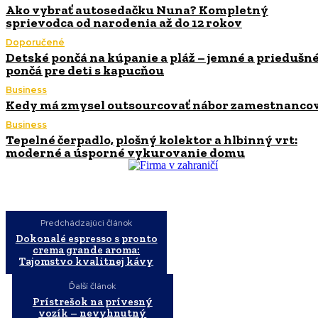
Ako vybrať autosedačku Nuna? Kompletný
sprievodca od narodenia až do 12 rokov
Doporučené
Detské pončá na kúpanie a pláž – jemné a priedušn
pončá pre deti s kapucňou
Business
Kedy má zmysel outsourcovať nábor zamestnanco
Business
Tepelné čerpadlo, plošný kolektor a hlbinný vrt:
moderné a úsporné vykurovanie domu
Predchádzajúci článok
Dokonalé espresso s pronto
crema grande aroma:
Tajomstvo kvalitnej kávy
Ďalší článok
Prístrešok na prívesný
vozík – nevyhnutný