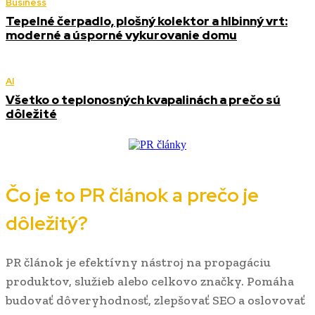
Business
Tepelné čerpadlo, plošný kolektor a hlbinný vrt:
moderné a úsporné vykurovanie domu
AI
Všetko o teplonosných kvapalinách a prečo sú
dôležité
Čo je to PR článok a prečo je
dôležitý?
PR článok je efektívny nástroj na propagáciu
produktov, služieb alebo celkovo značky. Pomáha
budovať dôveryhodnosť, zlepšovať SEO a oslovovať