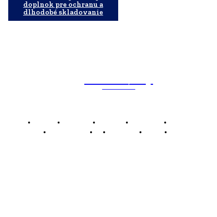
doplnok pre ochranu a
dlhodobé skladovanie
WebMailShop
MAGAZÍN
Domov
Business
Financie
Marketing
Politika
Technológie
AI
Produkty
Jedlo
Káva
WMS
WebMailShop je moderní technologický magazín,
který vám přináší nejnovější novinky, trendy a analýzy