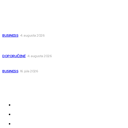
Populárne
Ako vybrať autosedačku Nuna? Kompletný sprievodca od
narodenia až do 12 rokov
BUSINESS
4. augusta 2026
Detské pončá na kúpanie a pláž – jemné a priedušné pončá
pre deti s kapucňou
DOPORUČENÉ
4. augusta 2026
Kedy má zmysel outsourcovať nábor zamestnancov
BUSINESS
16. júla 2026
Odkazy
Novinky
AI
Produkty