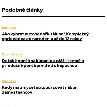
Podobné články
Business
Ako vybrať autosedačku Nuna? Kompletný
sprievodca od narodenia až do 12 rokov
Doporučené
Detské pončá na kúpanie a pláž – jemné a
priedušné pončá pre deti s kapucňou
Business
Kedy má zmysel outsourcovať nábor
zamestnancov