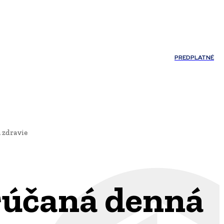
Môj účet
PREDPLATNÉ
NOSTI
JAZYK
 zdravie
rúčaná denná