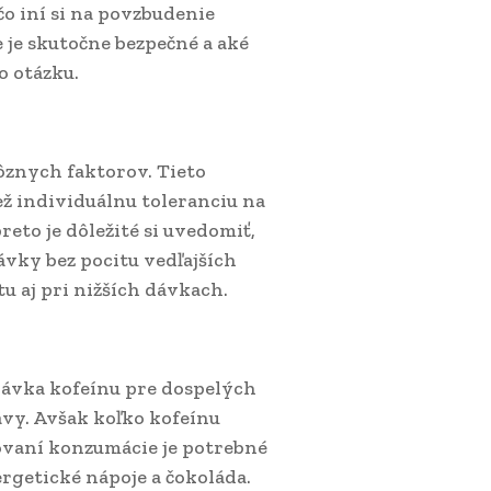
 čo iní si na povzbudenie
 je skutočne bezpečné a aké
o otázku.
ôznych faktorov. Tieto
ež individuálnu toleranciu na
reto je dôležité si uvedomiť,
ávky bez pocitu vedľajších
u aj pri nižších dávkach.
ávka kofeínu pre dospelých
ávy. Avšak koľko kofeínu
zovaní konzumácie je potrebné
nergetické nápoje a čokoláda.