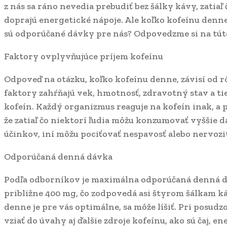
z nás sa ráno nevedia prebudiť bez šálky kávy, zatiaľ
doprajú energetické nápoje. Ale koľko kofeínu denne
sú odporúčané dávky pre nás? Odpovedzme si na tút
Faktory ovplyvňujúce príjem kofeínu
Odpoveď na otázku, koľko kofeínu denne, závisí od r
faktory zahŕňajú vek, hmotnosť, zdravotný stav a ti
kofeín. Každý organizmus reaguje na kofeín inak, a p
že zatiaľ čo niektorí ľudia môžu konzumovať vyššie d
účinkov, iní môžu pociťovať nespavosť alebo nervozit
Odporúčaná denná dávka
Podľa odborníkov je maximálna odporúčaná denná d
približne 400 mg, čo zodpovedá asi štyrom šálkam k
denne je pre vás optimálne, sa môže líšiť. Pri posud
vziať do úvahy aj ďalšie zdroje kofeínu, ako sú čaj, e