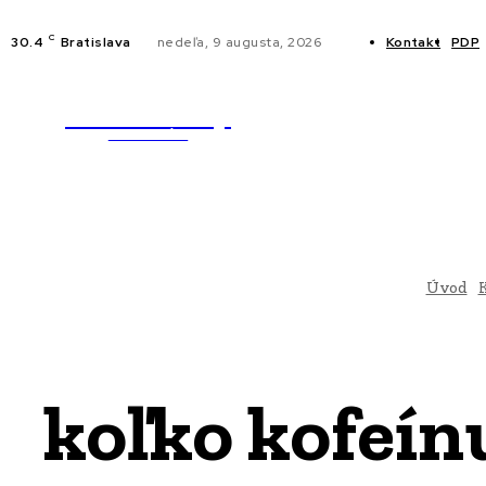
C
30.4
Bratislava
nedeľa, 9 augusta, 2026
Kontakt
PDP
WebMailShop
NOVINKY
MAGAZÍN
Úvod
koľko kofeí