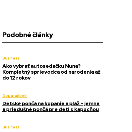
Podobné články
Business
Ako vybrať autosedačku Nuna?
Kompletný sprievodca od narodenia až
do 12 rokov
Doporučené
Detské pončá na kúpanie a pláž – jemné
a priedušné pončá pre deti s kapucňou
Business