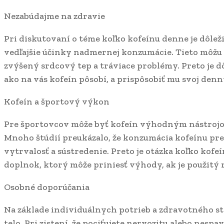
Nezabúdajme na zdravie
Pri diskutovaní o téme koľko kofeínu denne je dôle
vedľajšie účinky nadmernej konzumácie. Tieto môžu 
zvýšený srdcový tep a tráviace problémy. Preto je d
ako na vás kofeín pôsobí, a prispôsobiť mu svoj denn
Kofeín a športový výkon
Pre športovcov môže byť kofeín výhodným nástrojo
Mnoho štúdií preukázalo, že konzumácia kofeínu pre
vytrvalosť a sústredenie. Preto je otázka koľko kofe
doplnok, ktorý môže priniesť výhody, ak je použitý
Osobné doporúčania
Na základe individuálnych potrieb a zdravotného s
telo. Pri zistení, že pociťujete nervozitu alebo nespav