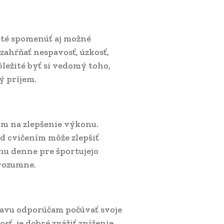
žité spomenúť aj možné
zahŕňať nespavosť, úzkosť,
ôležité byť si vedomý toho,
ý príjem.
m na zlepšenie výkonu.
d cvičením môže zlepšiť
ínu denne pre športujejo
 rozumne.
tavu odporúčam počúvať svoje
osť, je dobré zvážiť zníženie