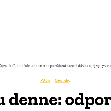
AI
PRODUKTY
JEDLO
BUSINESS
SLUŽBY
NEHNUTEĽ
Káva
koľko kofeínu denne: odporúčaná denná dávka a jej vplyv na
Káva
Novinky
nu denne: odpo