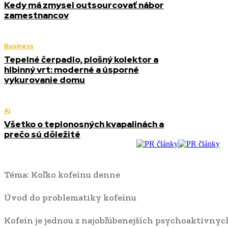
Kedy má zmysel outsourcovať nábor
zamestnancov
Business
Tepelné čerpadlo, plošný kolektor a
hlbinný vrt: moderné a úsporné
vykurovanie domu
AI
Všetko o teplonosných kvapalinách a
prečo sú dôležité
Téma: Koľko kofeínu denne
Úvod do problematiky kofeínu
Kofeín je jednou z najobľúbenejších psychoaktívnyc