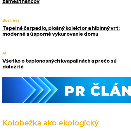
zamestnancov
Business
Tepelné čerpadlo, plošný kolektor a hlbinný vrt:
moderné a úsporné vykurovanie domu
AI
Všetko o teplonosných kvapalinách a prečo sú
dôležité
Kolobežka ako ekologický