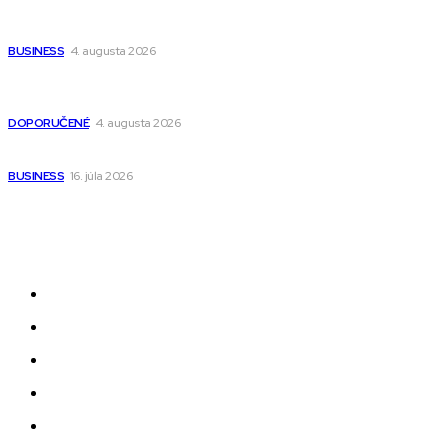
Ako vybrať autosedačku Nuna? Kompletný sprievodca od
narodenia až do 12 rokov
BUSINESS
4. augusta 2026
Detské pončá na kúpanie a pláž – jemné a priedušné pončá
pre deti s kapucňou
DOPORUČENÉ
4. augusta 2026
Kedy má zmysel outsourcovať nábor zamestnancov
BUSINESS
16. júla 2026
Odkazy
Novinky
AI
Produkty
Jedlo
Business