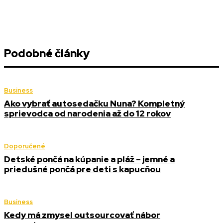
Podobné články
Business
Ako vybrať autosedačku Nuna? Kompletný
sprievodca od narodenia až do 12 rokov
Doporučené
Detské pončá na kúpanie a pláž – jemné a
priedušné pončá pre deti s kapucňou
Business
Kedy má zmysel outsourcovať nábor