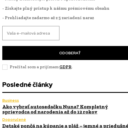
- Získajte plný prístup k nášmu prémiovému obsahu
- Prehliadajte zadarmo až z 5 zariadení naraz
ODOBERAŤ
Prečítal som a prijímam
GDPR
.
Posledné články
Business
Ako vybrať autosedačku Nuna? Kompletný
sprievodca od narodenia až do 12 rokov
Doporučené
Detské pončá na kúpanie a pláž – jemné a priedušn