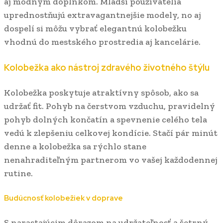
aj módnym doplnkom. Mladší používatelia
uprednostňujú extravagantnejšie modely, no aj
dospelí si môžu vybrať elegantnú kolobežku
vhodnú do mestského prostredia aj kancelárie.
Kolobežka ako nástroj zdravého životného štýlu
Kolobežka poskytuje atraktívny spôsob, ako sa
udržať fit. Pohyb na čerstvom vzduchu, pravidelný
pohyb dolných končatín a spevnenie celého tela
vedú k zlepšeniu celkovej kondície. Stačí pár minút
denne a kolobežka sa rýchlo stane
nenahraditeľným partnerom vo vašej každodennej
rutine.
Budúcnosť kolobežiek v doprave
S narastajúcim dôrazom na udržateľnosť a šetrný