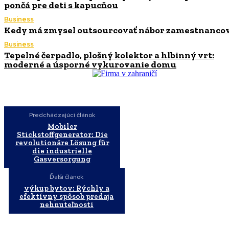
pončá pre deti s kapucňou
Business
Kedy má zmysel outsourcovať nábor zamestnanco
Business
Tepelné čerpadlo, plošný kolektor a hlbinný vrt:
moderné a úsporné vykurovanie domu
Predchádzajúci článok
Mobiler
Stickstoffgenerator: Die
revolutionäre Lösung für
die industrielle
Gasversorgung
Ďalší článok
výkup bytov: Rýchly a
efektívny spôsob predaja
nehnuteľnosti