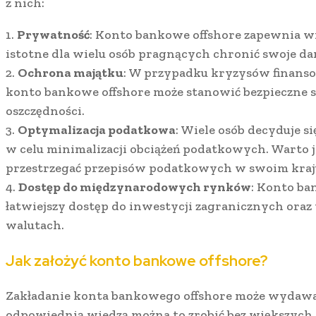
z nich:
1.
Prywatność
: Konto bankowe offshore zapewnia wi
istotne dla wielu osób pragnących chronić swoje d
2.
Ochrona majątku
: W przypadku kryzysów finanso
konto bankowe offshore może stanowić bezpieczne 
oszczędności.
3.
Optymalizacja podatkowa
: Wiele osób decyduje s
w celu minimalizacji obciążeń podatkowych. Warto j
przestrzegać przepisów podatkowych w swoim kraj
4.
Dostęp do międzynarodowych rynków
: Konto ba
łatwiejszy dostęp do inwestycji zagranicznych oraz
walutach.
Jak założyć konto bankowe offshore?
Zakładanie konta bankowego offshore może wydawać
odpowiednią wiedzą można to zrobić bez większych t