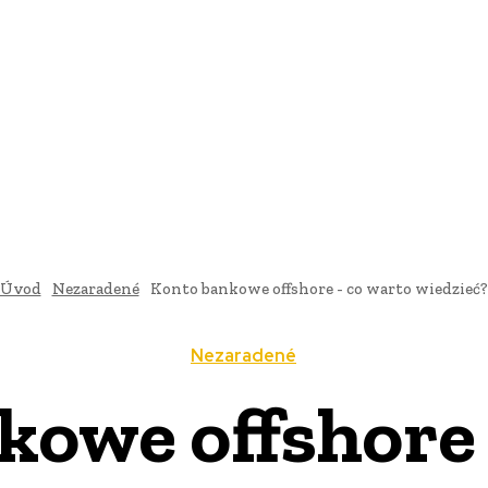
AI
PRODUKTY
JEDLO
BUSINESS
SLUŽBY
NEHNUTEĽ
Úvod
Nezaradené
Konto bankowe offshore - co warto wiedzieć?
Nezaradené
kowe offshore 