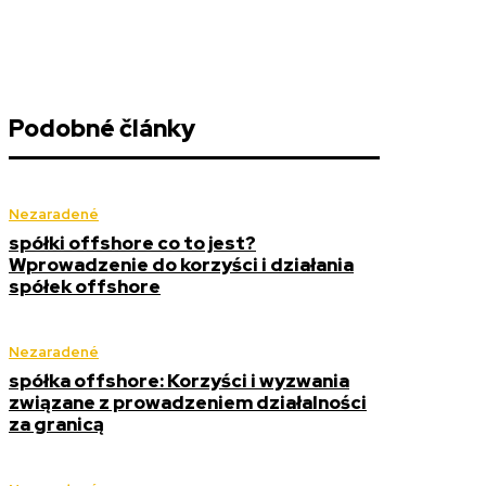
Podobné články
Nezaradené
spółki offshore co to jest?
Wprowadzenie do korzyści i działania
spółek offshore
Nezaradené
spółka offshore: Korzyści i wyzwania
związane z prowadzeniem działalności
za granicą