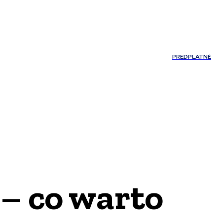
Môj účet
PREDPLATNÉ
NOSTI
JAZYK
– co warto