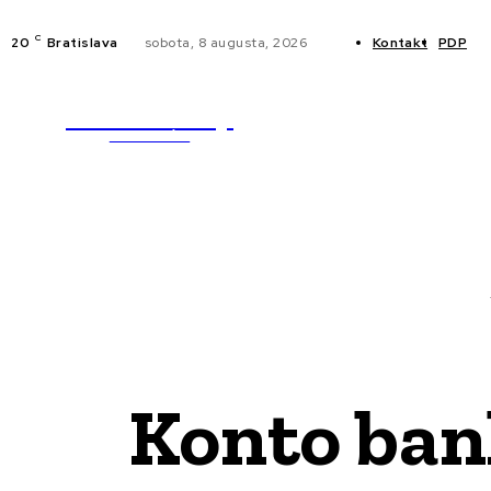
C
20
Bratislava
sobota, 8 augusta, 2026
Kontakt
PDP
WebMailShop
NOVINKY
MAGAZÍN
Konto ban