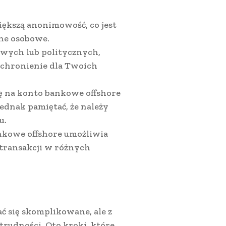
ększą anonimowość, co jest
ane osobowe.
wych lub politycznych,
schronienie dla Twoich
ię na konto bankowe offshore
ednak pamiętać, że należy
u.
nkowe offshore umożliwia
 transakcji w różnych
 się skomplikowane, ale z
rudności. Oto kroki, które