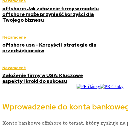
Nezaradené
offshore: Jak założenie firmy w modelu
offshore może przynieść korzyści dla
Twojego biznesu
Nezaradené
offshore usa – Korzyści i strategie dla
przedsiębiorców
Nezaradené
Założenie firmy w USA: Kluczowe
aspekty i kroki do sukcesu
Wprowadzenie do konta bankoweg
Konto bankowe offshore to temat, który zyskuje na