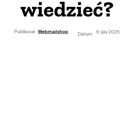
wiedzieć?
Publikoval:
Webmailshop
9. júla 2025
Dátum: