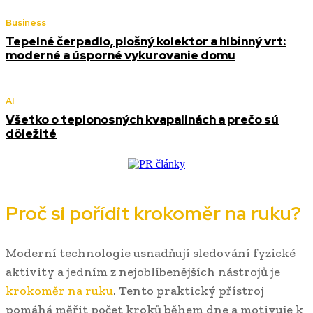
Business
Tepelné čerpadlo, plošný kolektor a hlbinný vrt:
moderné a úsporné vykurovanie domu
AI
Všetko o teplonosných kvapalinách a prečo sú
dôležité
Proč si pořídit krokoměr na ruku?
Moderní technologie usnadňují sledování fyzické
aktivity a jedním z nejoblíbenějších nástrojů je
krokoměr na ruku
. Tento praktický přístroj
pomáhá měřit počet kroků během dne a motivuje k