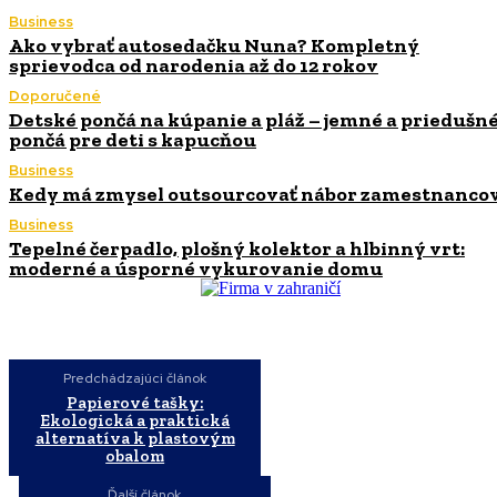
Business
Ako vybrať autosedačku Nuna? Kompletný
sprievodca od narodenia až do 12 rokov
Doporučené
Detské pončá na kúpanie a pláž – jemné a priedušn
pončá pre deti s kapucňou
Business
Kedy má zmysel outsourcovať nábor zamestnanco
Business
Tepelné čerpadlo, plošný kolektor a hlbinný vrt:
moderné a úsporné vykurovanie domu
Predchádzajúci článok
Papierové tašky:
Ekologická a praktická
alternatíva k plastovým
obalom
Ďalší článok