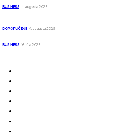
BUSINESS
4. augusta 2026
Detské pončá na kúpanie a pláž – jemné a priedušné pončá
pre deti s kapucňou
DOPORUČENÉ
4. augusta 2026
Kedy má zmysel outsourcovať nábor zamestnancov
BUSINESS
16. júla 2026
Odkazy
Novinky
AI
Produkty
Jedlo
Business
Služby
Nehnuteľnosti