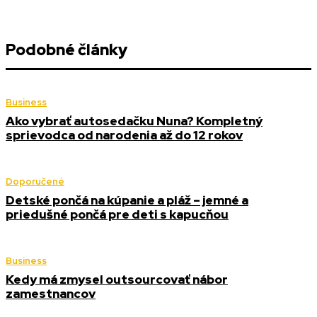
Podobné články
Business
Ako vybrať autosedačku Nuna? Kompletný
sprievodca od narodenia až do 12 rokov
Doporučené
Detské pončá na kúpanie a pláž – jemné a
priedušné pončá pre deti s kapucňou
Business
Kedy má zmysel outsourcovať nábor
zamestnancov