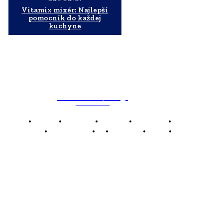
Vitamix mixér: Najlepší
pomocník do každej
kuchyne
WebMailShop
MAGAZÍN
Domov
Business
Financie
Marketing
Politika
Technológie
AI
Produkty
Jedlo
Káva
WMS
WebMailShop je moderní technologický magazín,
který vám přináší nejnovější novinky, trendy a analýzy
z oblasti technologií, inovací a digitálního života.