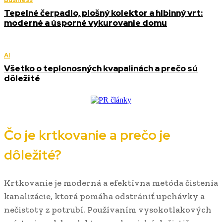
Tepelné čerpadlo, plošný kolektor a hlbinný vrt:
moderné a úsporné vykurovanie domu
AI
Všetko o teplonosných kvapalinách a prečo sú
dôležité
Čo je krtkovanie a prečo je
dôležité?
Krtkovanie je moderná a efektívna metóda čistenia
kanalizácie, ktorá pomáha odstrániť upchávky a
nečistoty z potrubí. Používaním vysokotlakových