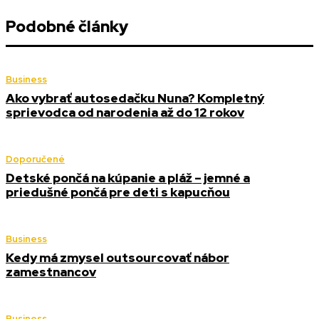
Podobné články
Business
Ako vybrať autosedačku Nuna? Kompletný
sprievodca od narodenia až do 12 rokov
Doporučené
Detské pončá na kúpanie a pláž – jemné a
priedušné pončá pre deti s kapucňou
Business
Kedy má zmysel outsourcovať nábor
zamestnancov
Business