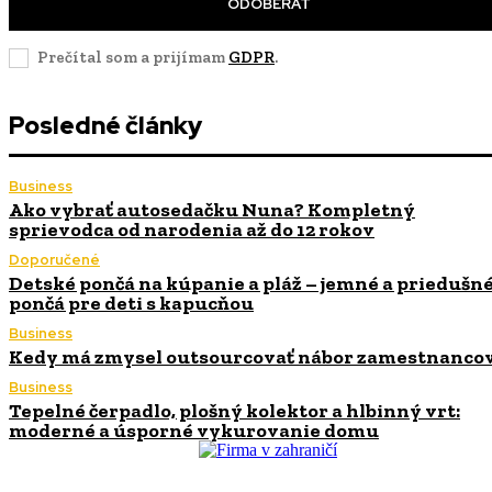
ODOBERAŤ
Prečítal som a prijímam
GDPR
.
Posledné články
Business
Ako vybrať autosedačku Nuna? Kompletný
sprievodca od narodenia až do 12 rokov
Doporučené
Detské pončá na kúpanie a pláž – jemné a priedušn
pončá pre deti s kapucňou
Business
Kedy má zmysel outsourcovať nábor zamestnanco
Business
Tepelné čerpadlo, plošný kolektor a hlbinný vrt:
moderné a úsporné vykurovanie domu