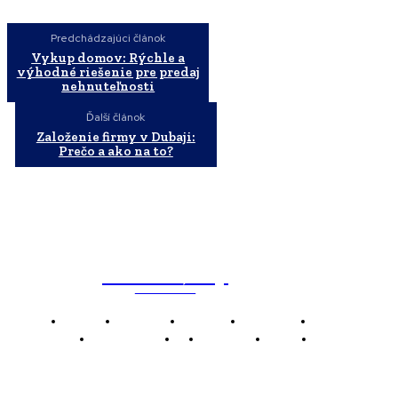
Predchádzajúci článok
Vykup domov: Rýchle a
výhodné riešenie pre predaj
nehnuteľnosti
Ďalší článok
Založenie firmy v Dubaji:
Prečo a ako na to?
WebMailShop
MAGAZÍN
Domov
Business
Financie
Marketing
Politika
Technológie
AI
Produkty
Jedlo
Káva
WMS