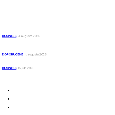
Wisdom-All-The-Best
Populárne
Ako vybrať autosedačku Nuna? Kompletný sprievodca od
narodenia až do 12 rokov
BUSINESS
4. augusta 2026
Detské pončá na kúpanie a pláž – jemné a priedušné pončá
pre deti s kapucňou
DOPORUČENÉ
4. augusta 2026
Kedy má zmysel outsourcovať nábor zamestnancov
BUSINESS
16. júla 2026
Odkazy
Novinky
AI
Produkty