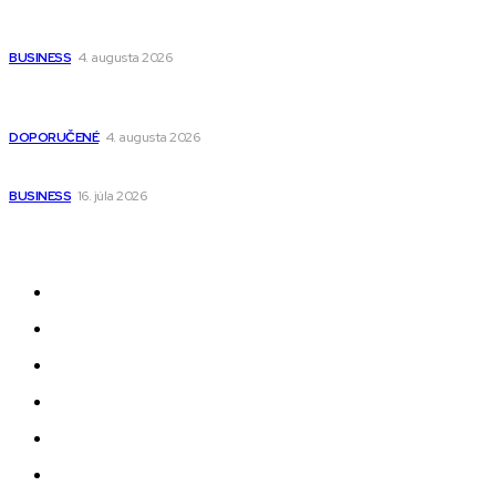
Ako vybrať autosedačku Nuna? Kompletný sprievodca od
narodenia až do 12 rokov
BUSINESS
4. augusta 2026
Detské pončá na kúpanie a pláž – jemné a priedušné pončá
pre deti s kapucňou
DOPORUČENÉ
4. augusta 2026
Kedy má zmysel outsourcovať nábor zamestnancov
BUSINESS
16. júla 2026
Odkazy
Novinky
AI
Produkty
Jedlo
Business
Služby