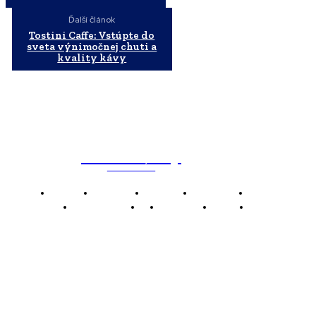
Ďalší článok
Tostini Caffe: Vstúpte do
sveta výnimočnej chuti a
kvality kávy
WebMailShop
MAGAZÍN
Domov
Business
Financie
Marketing
Politika
Technológie
AI
Produkty
Jedlo
Káva
WMS
WebMailShop je moderní technologický magazín,
který vám přináší nejnovější novinky, trendy a analýzy
z oblasti technologií, inovací a digitálního života.