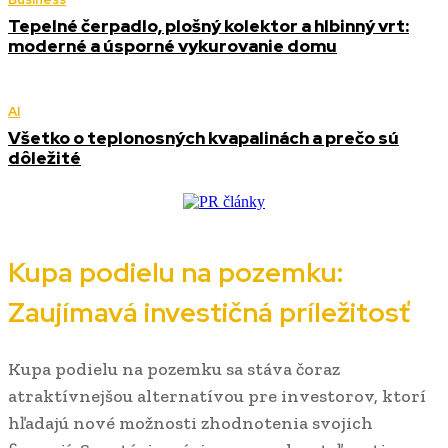
Tepelné čerpadlo, plošný kolektor a hlbinný vrt:
moderné a úsporné vykurovanie domu
AI
Všetko o teplonosných kvapalinách a prečo sú
dôležité
Kupa podielu na pozemku:
Zaujímavá investičná príležitosť
Kupa podielu na pozemku sa stáva čoraz
atraktívnejšou alternatívou pre investorov, ktorí
hľadajú nové možnosti zhodnotenia svojich