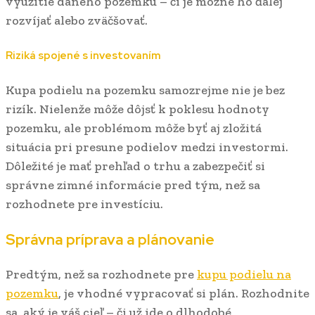
využitie daného pozemku – či je možné ho ďalej
rozvíjať alebo zväčšovať.
Riziká spojené s investovaním
Kupa podielu na pozemku samozrejme nie je bez
rizík. Nielenže môže dôjsť k poklesu hodnoty
pozemku, ale problémom môže byť aj zložitá
situácia pri presune podielov medzi investormi.
Dôležité je mať prehľad o trhu a zabezpečiť si
správne zimné informácie pred tým, než sa
rozhodnete pre investíciu.
Správna príprava a plánovanie
Predtým, než sa rozhodnete pre
kupu podielu na
pozemku
, je vhodné vypracovať si plán. Rozhodnite
sa, aký je váš cieľ – či už ide o dlhodobé