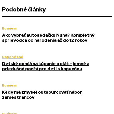
Podobné články
Business
Ako vybrať autosedačku Nuna? Kompletný
sprievodca od narodenia až do 12 rokov
Doporučené
Detské pončá na kúpanie a pláž – jemné a
priedušné pončá pre deti s kapucňou
Business
Kedy má zmysel outsourcovať nábor
zamestnancov
Business