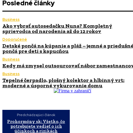
Posledné články
Business
Ako vybrať autosedačku Nuna? Kompletný
sprievodca od narodenia až do 12 rokov
Doporučené
Detské pončá na kúpanie a pláž – jemné a priedušn
pončá pre deti s kapucňou
Business
Kedy má zmysel outsourcovať nábor zamestnanco
Business
Tepelné čerpadlo, plošný kolektor a hlbinný vrt:
moderné a úsporné vykurovanie domu
Predchádzajúci článok
Prohormóny sk: Všetko, čo
potrebujete vedieť o ich
účinkoch a rizikách