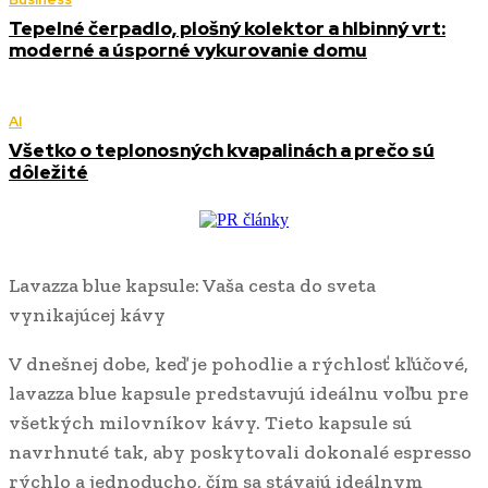
Tepelné čerpadlo, plošný kolektor a hlbinný vrt:
moderné a úsporné vykurovanie domu
AI
Všetko o teplonosných kvapalinách a prečo sú
dôležité
Lavazza blue kapsule: Vaša cesta do sveta
vynikajúcej kávy
V dnešnej dobe, keď je pohodlie a rýchlosť kľúčové,
lavazza blue kapsule predstavujú ideálnu voľbu pre
všetkých milovníkov kávy. Tieto kapsule sú
navrhnuté tak, aby poskytovali dokonalé espresso
rýchlo a jednoducho, čím sa stávajú ideálnym