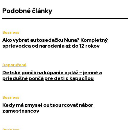
Podobné články
Business
Ako vybrať autosedačku Nuna? Kompletný
sprievodca od narodenia až do 12 rokov
Doporučené
Detské pončá na kúpanie a pláž – jemné a
priedušné pončá pre deti s kapucňou
Business
Kedy má zmysel outsourcovať nábor
zamestnancov
Business