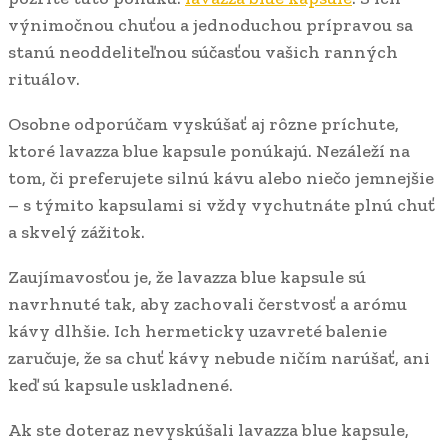
výnimočnou chuťou a jednoduchou prípravou sa
stanú neoddeliteľnou súčasťou vašich ranných
rituálov.
Osobne odporúčam vyskúšať aj rôzne príchute,
ktoré lavazza blue kapsule ponúkajú. Nezáleží na
tom, či preferujete silnú kávu alebo niečo jemnejšie
– s týmito kapsulami si vždy vychutnáte plnú chuť
a skvelý zážitok.
Zaujímavosťou je, že lavazza blue kapsule sú
navrhnuté tak, aby zachovali čerstvosť a arómu
kávy dlhšie. Ich hermeticky uzavreté balenie
zaručuje, že sa chuť kávy nebude ničím narúšať, ani
keď sú kapsule uskladnené.
Ak ste doteraz nevyskúšali lavazza blue kapsule,