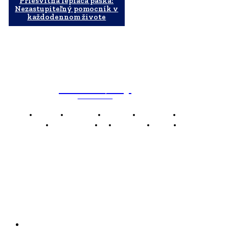
Priesvitná lepiaca páska:
Nezastupiteľný pomocník v
každodennom živote
WebMailShop
MAGAZÍN
Domov
Business
Financie
Marketing
Politika
Technológie
AI
Produkty
Jedlo
Káva
WMS
WebMailShop je moderní technologický magazín,
který vám přináší nejnovější novinky, trendy a analýzy
z oblasti technologií, inovací a digitálního života.
Kontakt