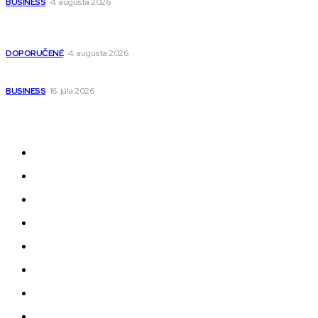
BUSINESS
4. augusta 2026
Detské pončá na kúpanie a pláž – jemné a priedušné pončá
pre deti s kapucňou
DOPORUČENÉ
4. augusta 2026
Kedy má zmysel outsourcovať nábor zamestnancov
BUSINESS
16. júla 2026
Odkazy
Novinky
AI
Produkty
Jedlo
Business
Služby
Nehnuteľnosti
Jazyk