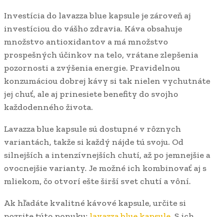
Investícia do lavazza blue kapsule je zároveň aj
investíciou do vášho zdravia. Káva obsahuje
množstvo antioxidantov a má množstvo
prospešných účinkov na telo, vrátane zlepšenia
pozornosti a zvýšenia energie. Pravidelnou
konzumáciou dobrej kávy si tak nielen vychutnáte
jej chuť, ale aj prinesiete benefity do svojho
každodenného života.
Lavazza blue kapsule sú dostupné v rôznych
variantách, takže si každý nájde tú svoju. Od
silnejších a intenzívnejších chutí, až po jemnejšie a
ovocnejšie varianty. Je možné ich kombinovať aj s
mliekom, čo otvorí ešte širší svet chutí a vôní.
Ak hľadáte kvalitné kávové kapsule, určite si
pozrite túto ponuku:
lavazza blue kapsule
. S ich