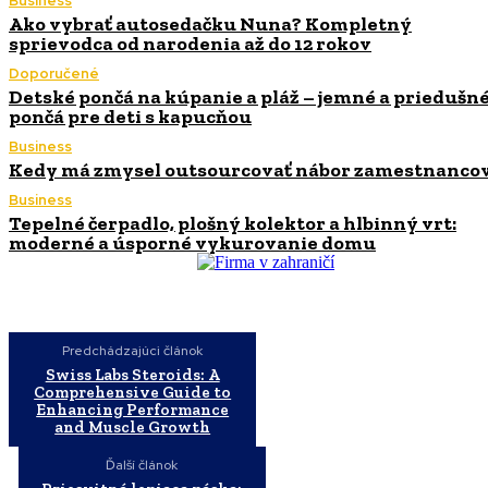
Business
Ako vybrať autosedačku Nuna? Kompletný
sprievodca od narodenia až do 12 rokov
Doporučené
Detské pončá na kúpanie a pláž – jemné a priedušn
pončá pre deti s kapucňou
Business
Kedy má zmysel outsourcovať nábor zamestnanco
Business
Tepelné čerpadlo, plošný kolektor a hlbinný vrt:
moderné a úsporné vykurovanie domu
Predchádzajúci článok
Swiss Labs Steroids: A
Comprehensive Guide to
Enhancing Performance
and Muscle Growth
Ďalší článok