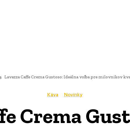
AI
PRODUKTY
JEDLO
BUSINESS
SLUŽBY
NEHNUTEĽ
a
Lavazza Caffe Crema Gustoso: Ideálna voľba pre milovníkov kva
Káva
Novinky
fe Crema Gust