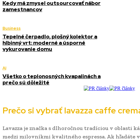
Kedy má zmysel outsourcovať nábor
zamestnancov
Business
Tepelné čerpadlo, plošný kolektor a
hlbinný vrt: moderné a úsporné
vykurovanie domu
AI
Všetko o teplonosných kvapalinách a
prečo sú dôležité
Prečo si vybrať lavazza caffe cre
Lavazza je značka s dlhoročnou tradíciou v oblasti káv
medzi milovníkmi kvalitného espressa. Ak hľadáte 