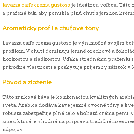
lavazza caffe crema gustoso
je ideálnou voľbou. Táto 
a pražená tak, aby ponúkla plnú chuť s jemnou krém
Aromatický profil a chuťové tóny
Lavazza caffe crema gustoso je výnimočná svojím 
profilom. V chuti dominujú jemné orechové a čokol
horkosťou a sladkosťou. Vďaka strednému praženiu s
prírodné vlastnosti a poskytuje príjemný zážitok v k
Pôvod a zloženie
Táto zrnková káva je kombináciou kvalitných arabík
sveta. Arabica dodáva káve jemné ovocné tóny a kvet
robusta zabezpečuje plné telo a bohatú créma penu.
zmes, ktorá je vhodná na prípravu tradičného espre
nápojov.