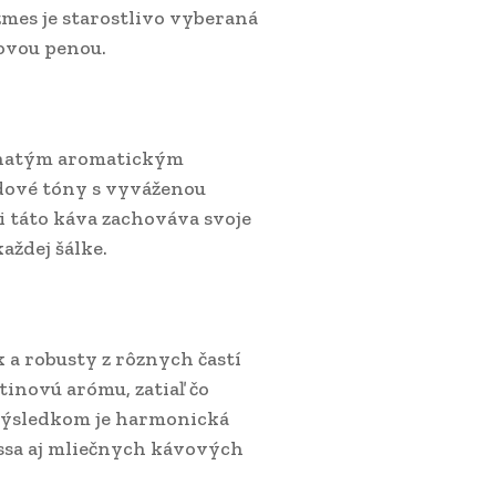
zmes je starostlivo vyberaná
ovou penou.
bohatým aromatickým
ádové tóny s vyváženou
i táto káva zachováva svoje
aždej šálke.
 a robusty z rôznych častí
inovú arómu, zatiaľ čo
 Výsledkom je harmonická
ssa aj mliečnych kávových