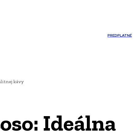
Môj účet
PREDPLATNÉ
NOSTI
JAZYK
litnej kávy
oso: Ideálna