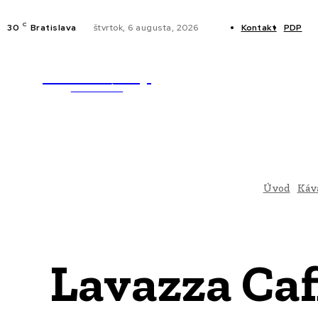
C
30
Bratislava
štvrtok, 6 augusta, 2026
Kontakt
PDP
WebMailShop
NOVINKY
MAGAZÍN
Úvod
Káv
Lavazza Caf