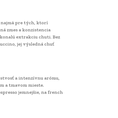
 najmä pre tých, ktorí
ená zmes a konzistencia
konalú extrakciu chuti. Bez
puccino, jej výsledná chuť
rstvosť a intenzívnu arómu,
om a tmavom mieste.
spresso jemnejšie, na french