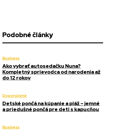
Podobné články
Business
Ako vybrať autosedačku Nuna?
Kompletný sprievodca od narodenia až
do 12 rokov
Doporučené
Detské pončá na kúpanie a pláž – jemné
a priedušné pončá pre deti s kapucňou
Business