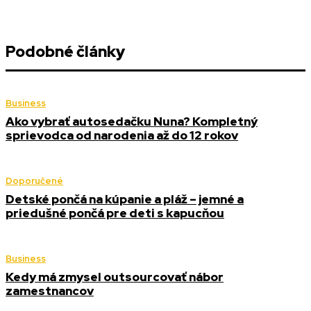
Podobné články
Business
Ako vybrať autosedačku Nuna? Kompletný
sprievodca od narodenia až do 12 rokov
Doporučené
Detské pončá na kúpanie a pláž – jemné a
priedušné pončá pre deti s kapucňou
Business
Kedy má zmysel outsourcovať nábor
zamestnancov