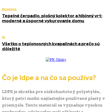
Business
Tepelné čerpadlo, plošný kolektor a hlbinný vrt:
moderné a úsporné vykurovanie domu
AI
Všetko o teplonosných kvapalinách a prečo sú
dôležité
Čo je ldpe a na čo sa používa?
LDPE je skratka pre nízkohustotný polyetylén,
ktorý patrí medzi najčastejšie používané plasty v
priemysle. Tento materiál sa vyznačuje vysokou
pružnosťou, odolnosťou voči vlhkosti a