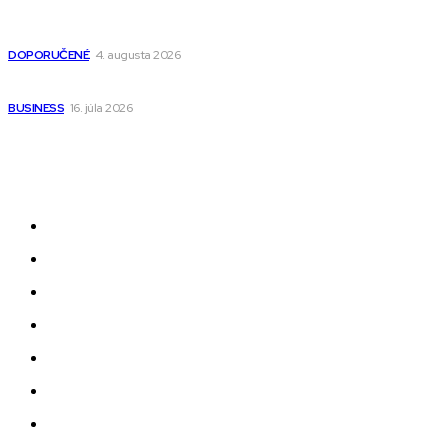
Detské pončá na kúpanie a pláž – jemné a priedušné pončá
pre deti s kapucňou
DOPORUČENÉ
4. augusta 2026
Kedy má zmysel outsourcovať nábor zamestnancov
BUSINESS
16. júla 2026
Odkazy
Novinky
AI
Produkty
Jedlo
Business
Služby
Nehnuteľnosti