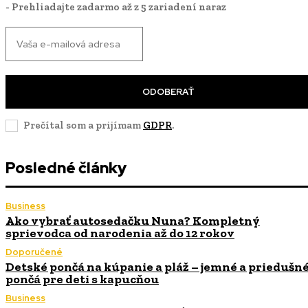
- Prehliadajte zadarmo až z 5 zariadení naraz
ODOBERAŤ
Prečítal som a prijímam
GDPR
.
Posledné články
Business
Ako vybrať autosedačku Nuna? Kompletný
sprievodca od narodenia až do 12 rokov
Doporučené
Detské pončá na kúpanie a pláž – jemné a priedušn
pončá pre deti s kapucňou
Business