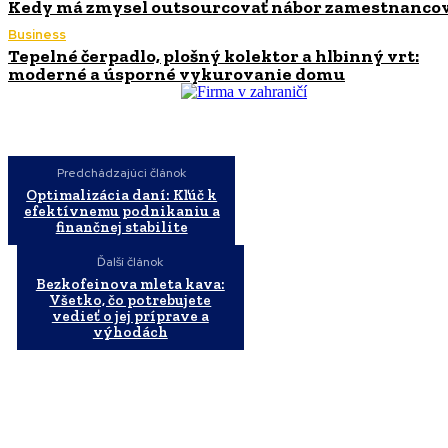
Kedy má zmysel outsourcovať nábor zamestnanco
Business
Tepelné čerpadlo, plošný kolektor a hlbinný vrt:
moderné a úsporné vykurovanie domu
Predchádzajúci článok
Optimalizácia daní: Kľúč k
efektívnemu podnikaniu a
finančnej stabilite
Ďalší článok
Bezkofeinova mleta kava:
Všetko, čo potrebujete
vedieť o jej príprave a
výhodách