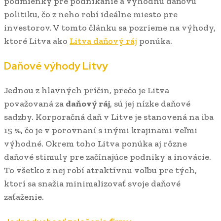
podmienky pre podnikanie a výhodnú daňovú
politiku, čo z neho robí ideálne miesto pre
investorov. V tomto článku sa pozrieme na výhody,
ktoré Litva ako
Litva daňový ráj
ponúka.
Daňové výhody Litvy
Jednou z hlavných príčin, prečo je Litva
považovaná za
daňový ráj
, sú jej nízke daňové
sadzby. Korporačná daň v Litve je stanovená na iba
15 %, čo je v porovnaní s inými krajinami veľmi
výhodné. Okrem toho Litva ponúka aj rôzne
daňové stimuly pre začínajúce podniky a inovácie.
To všetko z nej robí atraktívnu voľbu pre tých,
ktorí sa snažia minimalizovať svoje daňové
zaťaženie.