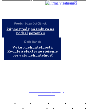
Predchádzajúci článok
kúpno predajná zmluva na
podiel pozemku
Ďalší článok
Vykup nehnutelnosti:
Rýchle a efektívne riešenie
pre vašu nehnuteľnosť
WebMailShop
MAGAZÍN
Domov
Business
Financie
Marketing
Politika
Technológie
AI
Produkty
Jedlo
Káva