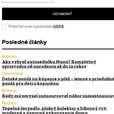
ODOBERAŤ
Prečítal som a prijímam
GDPR
.
Posledné články
Business
Ako vybrať autosedačku Nuna? Kompletný
sprievodca od narodenia až do 12 rokov
Doporučené
Detské pončá na kúpanie a pláž – jemné a priedušn
pončá pre deti s kapucňou
Business
Kedy má zmysel outsourcovať nábor zamestnanco
Business
Tepelné čerpadlo, plošný kolektor a hlbinný vrt:
moderné a úsporné vykurovanie domu