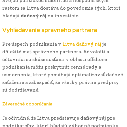
Svojou politickou stabilitou a hospodárskym
rastom sa Litva dostáva do povedomia tých, ktorí
hľadajú
daňový ráj
na investície.
Vyhľadávanie správneho partnera
Pre úspech podnikania v
Litva daňový ráj
je
dôležité mať správneho partnera. Advokáti a
účtovníci so skúsenosťami v oblasti offshore
podnikania môžu poskytnúť cenné rady a
usmernenia, ktoré pomáhajú optimalizovať daňové
zaťaženie a zabezpečiť, že všetky právne predpisy
sú dodržiavané.
Záverečné odporúčania
Je očividné, že Litva predstavuje
daňový ráj
pre
podnikateľov, ktorí hľadajú výhodné podmienky