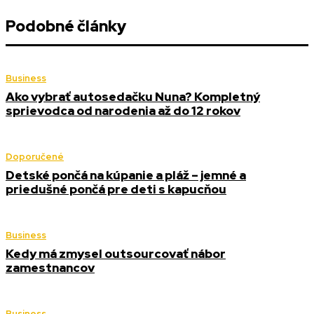
Podobné články
Business
Ako vybrať autosedačku Nuna? Kompletný
sprievodca od narodenia až do 12 rokov
Doporučené
Detské pončá na kúpanie a pláž – jemné a
priedušné pončá pre deti s kapucňou
Business
Kedy má zmysel outsourcovať nábor
zamestnancov
Business