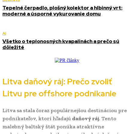
Tepelné čerpadlo, plošný kolektor a hlbinný vrt:
moderné a úsporné vykurovanie domu
AI
Všetko o teplonosných kvapalinách a prečo sú
dôležité
Litva daňový ráj: Prečo zvoliť
Litvu pre offshore podnikanie
Litva sa stala čoraz populárnejšou destináciou pre
podnikateľov, ktorí hľadajú
daňový ráj
. Tento
malebný baltský štát ponúka atraktívne