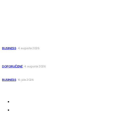
Fitness MEDIUM
Wisdom-All-The-Best
Populárne
Ako vybrať autosedačku Nuna? Kompletný sprievodca od
narodenia až do 12 rokov
BUSINESS
4. augusta 2026
Detské pončá na kúpanie a pláž – jemné a priedušné pončá
pre deti s kapucňou
DOPORUČENÉ
4. augusta 2026
Kedy má zmysel outsourcovať nábor zamestnancov
BUSINESS
16. júla 2026
Odkazy
Novinky
AI