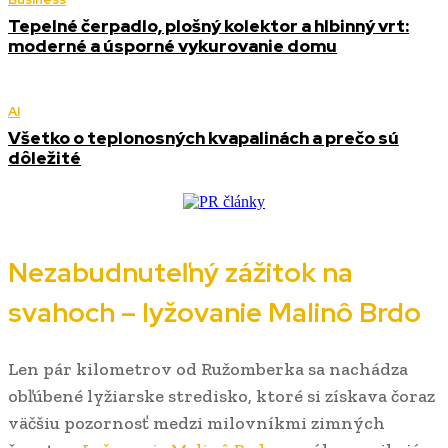
Tepelné čerpadlo, plošný kolektor a hlbinný vrt:
moderné a úsporné vykurovanie domu
AI
Všetko o teplonosných kvapalinách a prečo sú
dôležité
Nezabudnuteľný zážitok na
svahoch – lyžovanie Malinô Brdo
Len pár kilometrov od Ružomberka sa nachádza
obľúbené lyžiarske stredisko, ktoré si získava čoraz
väčšiu pozornosť medzi milovníkmi zimných