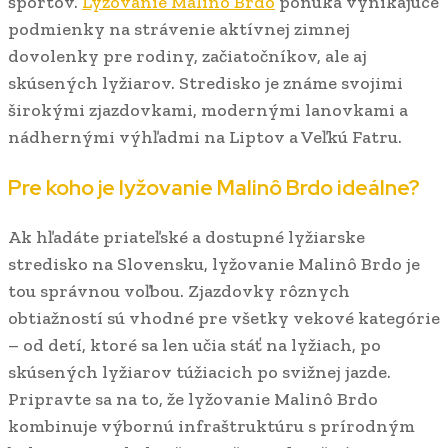
športov.
Lyžovanie Malinô Brdo
ponúka vynikajúce
podmienky na strávenie aktívnej zimnej
dovolenky pre rodiny, začiatočníkov, ale aj
skúsených lyžiarov. Stredisko je známe svojimi
širokými zjazdovkami, modernými lanovkami a
nádhernými výhľadmi na Liptov a Veľkú Fatru.
Pre koho je lyžovanie Malinô Brdo ideálne?
Ak hľadáte priateľské a dostupné lyžiarske
stredisko na Slovensku, lyžovanie Malinô Brdo je
tou správnou voľbou. Zjazdovky rôznych
obtiažností sú vhodné pre všetky vekové kategórie
– od detí, ktoré sa len učia stáť na lyžiach, po
skúsených lyžiarov túžiacich po svižnej jazde.
Pripravte sa na to, že lyžovanie Malinô Brdo
kombinuje výbornú infraštruktúru s prírodným