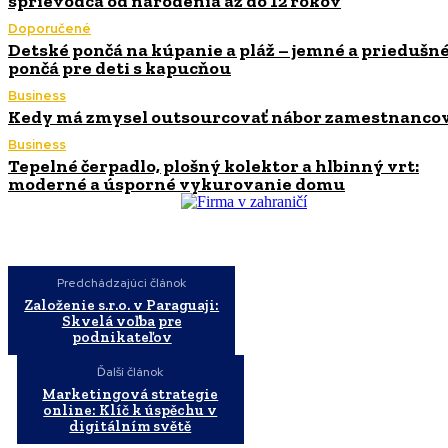
sprievodca od narodenia až do 12 rokov
Doporučené
Detské pončá na kúpanie a pláž – jemné a priedušn
pončá pre deti s kapucňou
Business
Kedy má zmysel outsourcovať nábor zamestnanco
Business
Tepelné čerpadlo, plošný kolektor a hlbinný vrt:
moderné a úsporné vykurovanie domu
Predchádzajúci článok
Založenie s.r.o. v Paraguaji:
Skvelá voľba pre
podnikateľov
Ďalší článok
Marketingová strategie
online: Klíč k úspěchu v
digitálním světě