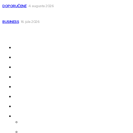
DOPORUČENÉ
4. augusta 2026
Kedy má zmysel outsourcovať nábor zamestnancov
BUSINESS
16. júla 2026
Odkazy
Novinky
AI
Produkty
Jedlo
Business
Služby
Nehnuteľnosti
Jazyk
Slovenčina
Čeština