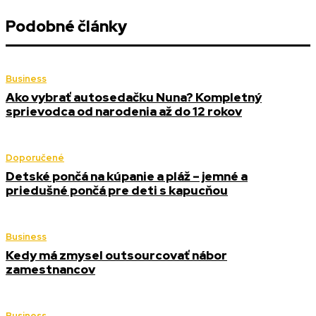
Podobné články
Business
Ako vybrať autosedačku Nuna? Kompletný
sprievodca od narodenia až do 12 rokov
Doporučené
Detské pončá na kúpanie a pláž – jemné a
priedušné pončá pre deti s kapucňou
Business
Kedy má zmysel outsourcovať nábor
zamestnancov
Business