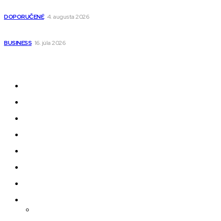
pre deti s kapucňou
DOPORUČENÉ
4. augusta 2026
Kedy má zmysel outsourcovať nábor zamestnancov
BUSINESS
16. júla 2026
Odkazy
Novinky
AI
Produkty
Jedlo
Business
Služby
Nehnuteľnosti
Jazyk
Slovenčina