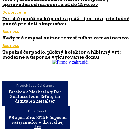
sprievodca od narodenia až do 12 rokov
Doporučené
Detské pončá na kúpanie a pláž – jemné a priedušn
pončá pre deti s kapucňou
Business
Kedy má zmysel outsourcovať nábor zamestnanco
Business
Tepelné čerpadlo, plošný kolektor a hlbinný vrt:
moderné a úsporné vykurovanie domu
Predchádzajúci článok
Facebook Marketing: Der
Schlüssel zum Erfolg im
digitalen Zeitalter
Ďalší článok
PR agentúra: Kľúč k úspechu
vašej značky v digitálnej
ére