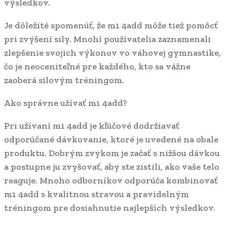
výsledkov.
Je dôležité spomenúť, že m1 4add môže tiež pomôcť
pri zvýšení sily. Mnohí používatelia zaznamenali
zlepšenie svojich výkonov vo váhovej gymnastike,
čo je neoceniteľné pre každého, kto sa vážne
zaoberá silovým tréningom.
Ako správne užívať m1 4add?
Pri užívaní m1 4add je kľúčové dodržiavať
odporúčané dávkovanie, ktoré je uvedené na obale
produktu. Dobrým zvykom je začať s nižšou dávkou
a postupne ju zvyšovať, aby ste zistili, ako vaše telo
reaguje. Mnoho odborníkov odporúča kombinovať
m1 4add s kvalitnou stravou a pravidelným
tréningom pre dosiahnutie najlepších výsledkov.