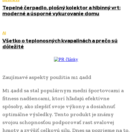
Tepelné čerpadlo, plošný kolektor a hlbinný vrt:
moderné a úsporné vykurovanie domu
AI
Všetko o teplonosných kvapalinách a prečo sú
dôležité
Zaujímavé aspekty použitia m1 4add
M1 4add sa stal populárnym medzi športovcami a
fitness nadšencami, ktorí hľadajú efektívne
spôsoby, ako zlepšiť svoje výkony a dosiahnuť
optimálne výsledky. Tento produkt je známy
svojou schopnosťou podporovať rast svalovej
hmoty a zvýšiť celkovú silu. Dnes sa pozrieme na to,