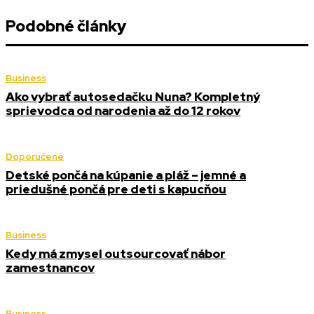
Podobné články
Business
Ako vybrať autosedačku Nuna? Kompletný
sprievodca od narodenia až do 12 rokov
Doporučené
Detské pončá na kúpanie a pláž – jemné a
priedušné pončá pre deti s kapucňou
Business
Kedy má zmysel outsourcovať nábor
zamestnancov
Business