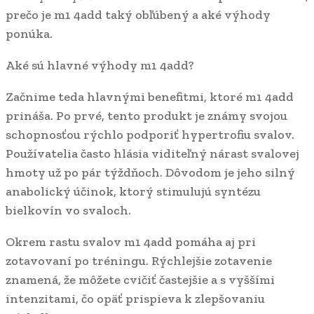
prečo je m1 4add taký obľúbený a aké výhody
ponúka.
Aké sú hlavné výhody m1 4add?
Začnime teda hlavnými benefitmi, ktoré m1 4add
prináša. Po prvé, tento produkt je známy svojou
schopnosťou rýchlo podporiť hypertrofiu svalov.
Používatelia často hlásia viditeľný nárast svalovej
hmoty už po pár týždňoch. Dôvodom je jeho silný
anabolický účinok, ktorý stimulujú syntézu
bielkovín vo svaloch.
Okrem rastu svalov m1 4add pomáha aj pri
zotavovaní po tréningu. Rýchlejšie zotavenie
znamená, že môžete cvičiť častejšie a s vyššími
intenzitami, čo opäť prispieva k zlepšovaniu