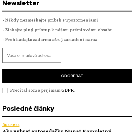
Newsletter
- Nikdy nezmeškajte príbeh s upozorneniami
- Získajte plný prístup k nášmu prémiovému obsahu
- Prehliadajte zadarmo až z 5 zariadení naraz
ODOBERAŤ
Prečítal som a prijímam
GDPR
.
Posledné články
Business
Ako vybrať autosedačku Nuna? Kompletný