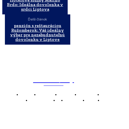
Brdo: Ideálna dovolenka v
srdci Liptova
Ďalší článok
penzión s reštauráciou
Ružomberok: Váš ideálny
výber pre nezabudnuteľnú
dovolenku v Liptove
WebMailShop
MAGAZÍN
Domov
Business
Financie
Marketing
Politika
Technológie
AI
Produkty
Jedlo
Káva
WMS