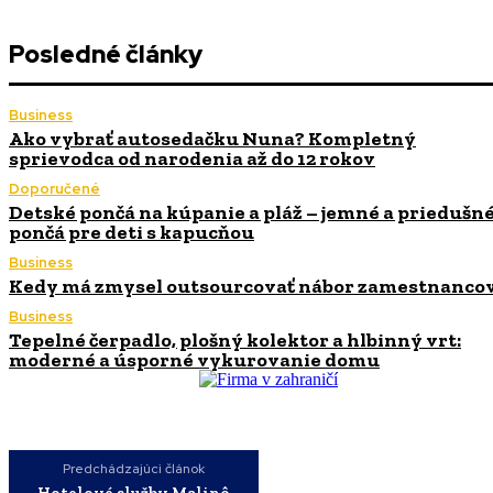
Posledné články
Business
Ako vybrať autosedačku Nuna? Kompletný
sprievodca od narodenia až do 12 rokov
Doporučené
Detské pončá na kúpanie a pláž – jemné a priedušn
pončá pre deti s kapucňou
Business
Kedy má zmysel outsourcovať nábor zamestnanco
Business
Tepelné čerpadlo, plošný kolektor a hlbinný vrt:
moderné a úsporné vykurovanie domu
Predchádzajúci článok
Hotelové služby Malinô