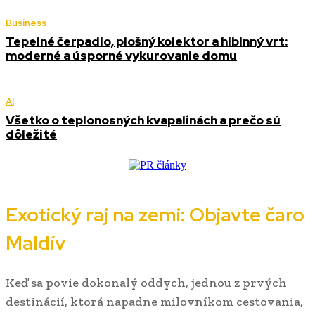
Business
Tepelné čerpadlo, plošný kolektor a hlbinný vrt:
moderné a úsporné vykurovanie domu
AI
Všetko o teplonosných kvapalinách a prečo sú
dôležité
Exotický raj na zemi: Objavte čaro
Maldív
Keď sa povie dokonalý oddych, jednou z prvých
destinácií, ktorá napadne milovníkom cestovania,