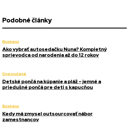
Podobné články
Business
Ako vybrať autosedačku Nuna? Kompletný
sprievodca od narodenia až do 12 rokov
Doporučené
Detské pončá na kúpanie a pláž – jemné a
priedušné pončá pre deti s kapucňou
Business
Kedy má zmysel outsourcovať nábor
zamestnancov