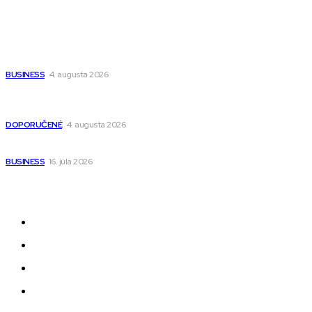
Populárne
Ako vybrať autosedačku Nuna? Kompletný sprievodca od
narodenia až do 12 rokov
BUSINESS
4. augusta 2026
Detské pončá na kúpanie a pláž – jemné a priedušné pončá
pre deti s kapucňou
DOPORUČENÉ
4. augusta 2026
Kedy má zmysel outsourcovať nábor zamestnancov
BUSINESS
16. júla 2026
Odkazy
Novinky
AI
Produkty
Jedlo