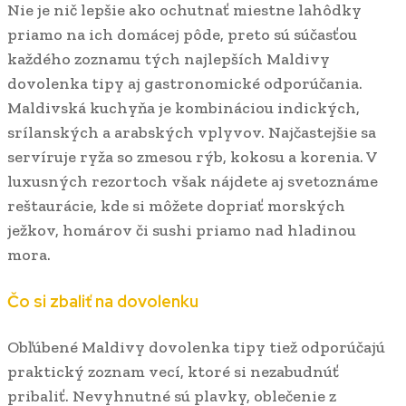
Nie je nič lepšie ako ochutnať miestne lahôdky
priamo na ich domácej pôde, preto sú súčasťou
každého zoznamu tých najlepších Maldivy
dovolenka tipy aj gastronomické odporúčania.
Maldivská kuchyňa je kombináciou indických,
srílanských a arabských vplyvov. Najčastejšie sa
servíruje ryža so zmesou rýb, kokosu a korenia. V
luxusných rezortoch však nájdete aj svetoznáme
reštaurácie, kde si môžete dopriať morských
ježkov, homárov či sushi priamo nad hladinou
mora.
Čo si zbaliť na dovolenku
Obľúbené Maldivy dovolenka tipy tiež odporúčajú
praktický zoznam vecí, ktoré si nezabudnúť
pribaliť. Nevyhnutné sú plavky, oblečenie z