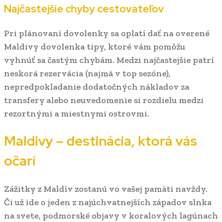
Najčastejšie chyby cestovateľov
Pri plánovaní dovolenky sa oplatí dať na overené
Maldivy dovolenka tipy, ktoré vám pomôžu
vyhnúť sa častým chybám. Medzi najčastejšie patrí
neskorá rezervácia (najmä v top sezóne),
nepredpokladanie dodatočných nákladov za
transfery alebo neuvedomenie si rozdielu medzi
rezortnými a miestnymi ostrovmi.
Maldivy – destinácia, ktorá vás
očarí
Zážitky z Maldív zostanú vo vašej pamäti navždy.
Či už ide o jeden z najúchvatnejších západov slnka
na svete, podmorské objavy v koralových lagúnach