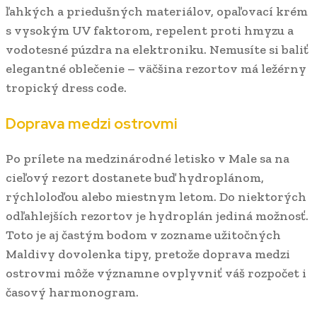
ľahkých a priedušných materiálov, opaľovací krém
s vysokým UV faktorom, repelent proti hmyzu a
vodotesné púzdra na elektroniku. Nemusíte si baliť
elegantné oblečenie – väčšina rezortov má ležérny
tropický dress code.
Doprava medzi ostrovmi
Po prílete na medzinárodné letisko v Male sa na
cieľový rezort dostanete buď hydroplánom,
rýchloloďou alebo miestnym letom. Do niektorých
odľahlejších rezortov je hydroplán jediná možnosť.
Toto je aj častým bodom v zozname užitočných
Maldivy dovolenka tipy, pretože doprava medzi
ostrovmi môže významne ovplyvniť váš rozpočet i
časový harmonogram.