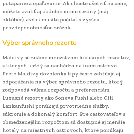
potápanie a opaľovanie. Ak chcete ušetriť na cene,
môžete zvoliť aj obdobie mimo sezóny (máj –
október), avšak musíte počítať s vyššou
pravdepodobnosťou zrážok.
Výber správneho rezortu
Maldivy sú známe množstvom luxusných rezortov,
z ktorých každý sa nachádza na inom ostrove.
Preto Maldivy dovolenka tipy často zahŕňajú aj
odporúčania na výber správneho rezortu, ktorý
zodpovedá vášmu rozpočtu a preferenciám.
Luxusné rezorty ako Soneva Fushi alebo Gili
Lankanfushi ponúkajú prvotriedne služby,
súkromie a dokonalý komfort. Pre cestovateľov s
obmedzenejším rozpočtom sú dostupné aj menšie
hotely na miestnych ostrovoch, ktoré ponúkajú