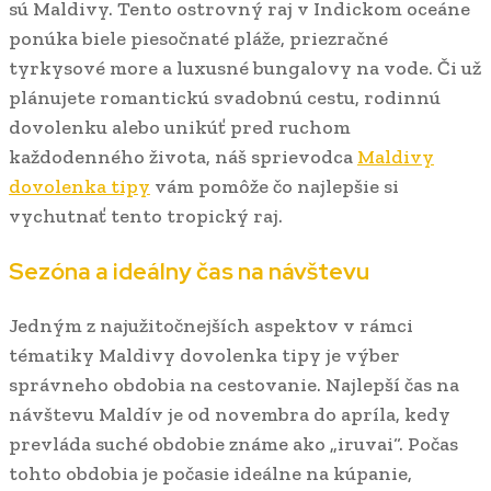
sú Maldivy. Tento ostrovný raj v Indickom oceáne
ponúka biele piesočnaté pláže, priezračné
tyrkysové more a luxusné bungalovy na vode. Či už
plánujete romantickú svadobnú cestu, rodinnú
dovolenku alebo unikúť pred ruchom
každodenného života, náš sprievodca
Maldivy
dovolenka tipy
vám pomôže čo najlepšie si
vychutnať tento tropický raj.
Sezóna a ideálny čas na návštevu
Jedným z najužitočnejších aspektov v rámci
tématiky Maldivy dovolenka tipy je výber
správneho obdobia na cestovanie. Najlepší čas na
návštevu Maldív je od novembra do apríla, kedy
prevláda suché obdobie známe ako „iruvai“. Počas
tohto obdobia je počasie ideálne na kúpanie,