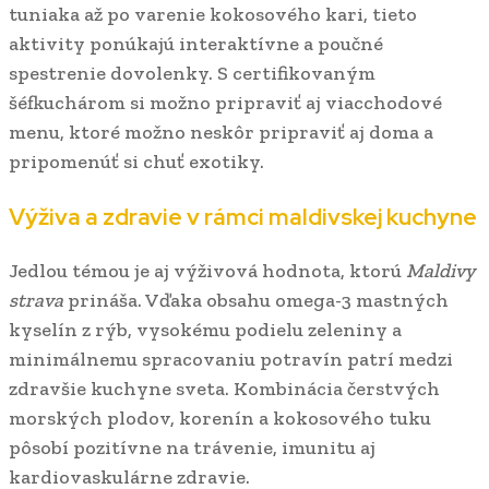
tuniaka až po varenie kokosového kari, tieto
aktivity ponúkajú interaktívne a poučné
spestrenie dovolenky. S certifikovaným
šéfkuchárom si možno pripraviť aj viacchodové
menu, ktoré možno neskôr pripraviť aj doma a
pripomenúť si chuť exotiky.
Výživa a zdravie v rámci maldivskej kuchyne
Jedlou témou je aj výživová hodnota, ktorú
Maldivy
strava
prináša. Vďaka obsahu omega-3 mastných
kyselín z rýb, vysokému podielu zeleniny a
minimálnemu spracovaniu potravín patrí medzi
zdravšie kuchyne sveta. Kombinácia čerstvých
morských plodov, korenín a kokosového tuku
pôsobí pozitívne na trávenie, imunitu aj
kardiovaskulárne zdravie.