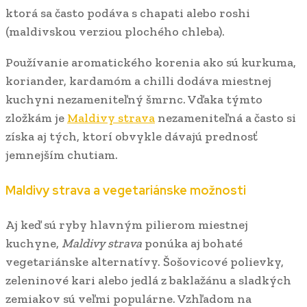
ktorá sa často podáva s chapati alebo roshi
(maldivskou verziou plochého chleba).
Používanie aromatického korenia ako sú kurkuma,
koriander, kardamóm a chilli dodáva miestnej
kuchyni nezameniteľný šmrnc. Vďaka týmto
zložkám je
Maldivy strava
nezameniteľná a často si
získa aj tých, ktorí obvykle dávajú prednosť
jemnejším chutiam.
Maldivy strava a vegetariánske možnosti
Aj keď sú ryby hlavným pilierom miestnej
kuchyne,
Maldivy strava
ponúka aj bohaté
vegetariánske alternatívy. Šošovicové polievky,
zeleninové kari alebo jedlá z baklažánu a sladkých
zemiakov sú veľmi populárne. Vzhľadom na