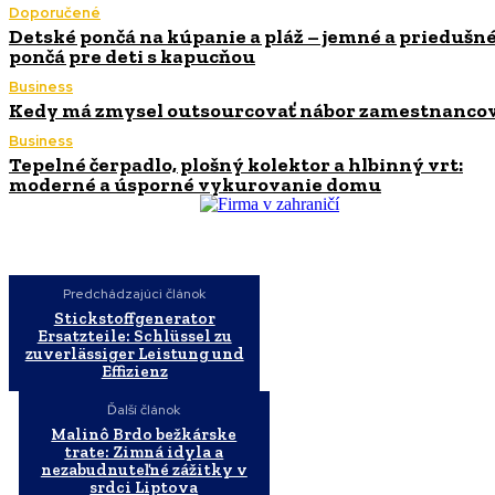
Doporučené
Detské pončá na kúpanie a pláž – jemné a priedušn
pončá pre deti s kapucňou
Business
Kedy má zmysel outsourcovať nábor zamestnanco
Business
Tepelné čerpadlo, plošný kolektor a hlbinný vrt:
moderné a úsporné vykurovanie domu
Predchádzajúci článok
Stickstoffgenerator
Ersatzteile: Schlüssel zu
zuverlässiger Leistung und
Effizienz
Ďalší článok
Malinô Brdo bežkárske
trate: Zimná idyla a
nezabudnuteľné zážitky v
srdci Liptova