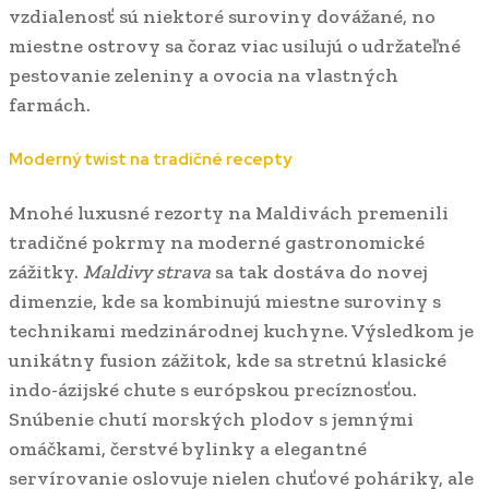
vzdialenosť sú niektoré suroviny dovážané, no
miestne ostrovy sa čoraz viac usilujú o udržateľné
pestovanie zeleniny a ovocia na vlastných
farmách.
Moderný twist na tradičné recepty
Mnohé luxusné rezorty na Maldivách premenili
tradičné pokrmy na moderné gastronomické
zážitky.
Maldivy strava
sa tak dostáva do novej
dimenzie, kde sa kombinujú miestne suroviny s
technikami medzinárodnej kuchyne. Výsledkom je
unikátny fusion zážitok, kde sa stretnú klasické
indo-ázijské chute s európskou precíznosťou.
Snúbenie chutí morských plodov s jemnými
omáčkami, čerstvé bylinky a elegantné
servírovanie oslovuje nielen chuťové poháriky, ale