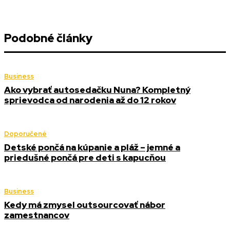
Podobné články
Business
Ako vybrať autosedačku Nuna? Kompletný
sprievodca od narodenia až do 12 rokov
Doporučené
Detské pončá na kúpanie a pláž – jemné a
priedušné pončá pre deti s kapucňou
Business
Kedy má zmysel outsourcovať nábor
zamestnancov