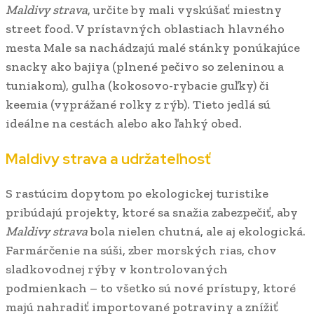
Maldivy strava
, určite by mali vyskúšať miestny
street food. V prístavných oblastiach hlavného
mesta Male sa nachádzajú malé stánky ponúkajúce
snacky ako bajiya (plnené pečivo so zeleninou a
tuniakom), gulha (kokosovo-rybacie guľky) či
keemia (vyprážané rolky z rýb). Tieto jedlá sú
ideálne na cestách alebo ako ľahký obed.
Maldivy strava a udržateľnosť
S rastúcim dopytom po ekologickej turistike
pribúdajú projekty, ktoré sa snažia zabezpečiť, aby
Maldivy strava
bola nielen chutná, ale aj ekologická.
Farmárčenie na súši, zber morských rias, chov
sladkovodnej rýby v kontrolovaných
podmienkach – to všetko sú nové prístupy, ktoré
majú nahradiť importované potraviny a znížiť