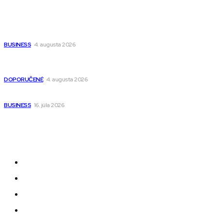
Populárne
Ako vybrať autosedačku Nuna? Kompletný sprievodca od
narodenia až do 12 rokov
BUSINESS
4. augusta 2026
Detské pončá na kúpanie a pláž – jemné a priedušné pončá
pre deti s kapucňou
DOPORUČENÉ
4. augusta 2026
Kedy má zmysel outsourcovať nábor zamestnancov
BUSINESS
16. júla 2026
Odkazy
Novinky
AI
Produkty
Jedlo