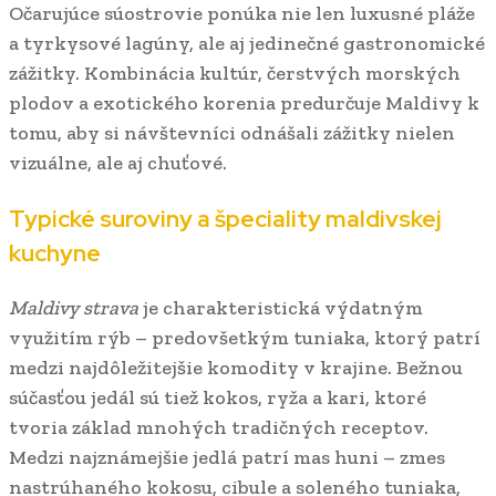
Očarujúce súostrovie ponúka nie len luxusné pláže
a tyrkysové lagúny, ale aj jedinečné gastronomické
zážitky. Kombinácia kultúr, čerstvých morských
plodov a exotického korenia predurčuje Maldivy k
tomu, aby si návštevníci odnášali zážitky nielen
vizuálne, ale aj chuťové.
Typické suroviny a špeciality maldivskej
kuchyne
Maldivy strava
je charakteristická výdatným
využitím rýb – predovšetkým tuniaka, ktorý patrí
medzi najdôležitejšie komodity v krajine. Bežnou
súčasťou jedál sú tiež kokos, ryža a kari, ktoré
tvoria základ mnohých tradičných receptov.
Medzi najznámejšie jedlá patrí mas huni – zmes
nastrúhaného kokosu, cibule a soleného tuniaka,