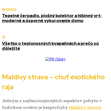
Business
Tepelné čerpadlo, plošný kolektor a hlbinný vrt:
moderné a úsporné vykurovanie domu
AI
Všetko o teplonosných kvapalinách a prečo sú
dôležité
Maldivy strava – chuť exotického
raja
Jedným z najfascinujúcejších aspektov pobytu v
Indickom oceáne je bezpochyby
Maldivy strava
.