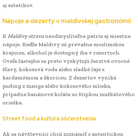
aj estetikov.
Nápoje a dezerty v maldivskej gastronómii
K
Maldivy strava
neodmysliteľne patria aj miestne
nápoje. Keďže Maldivy sú prevažne moslimskou
krajinou, alkohol je dostupný iba v rezortoch.
Oveľa častejšie sa preto vyskytujú čerstvé ovocné
šťavy, kokosová voda alebo sladké čaje s
kardamómom a škoricou. Z dezertov vyniká
puding z manga alebo kokosového mlieka,
prípadne banánové koláče so štipkou muškátového
orieška.
Street food a kultúra občerstvenia
Ak sa návštevníci chcú zoznámiť s autentickou