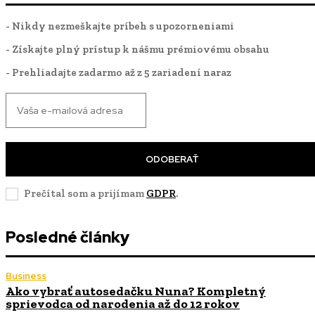
- Nikdy nezmeškajte príbeh s upozorneniami
- Získajte plný prístup k nášmu prémiovému obsahu
- Prehliadajte zadarmo až z 5 zariadení naraz
ODOBERAŤ
Prečítal som a prijímam
GDPR
.
Posledné články
Business
Ako vybrať autosedačku Nuna? Kompletný
sprievodca od narodenia až do 12 rokov